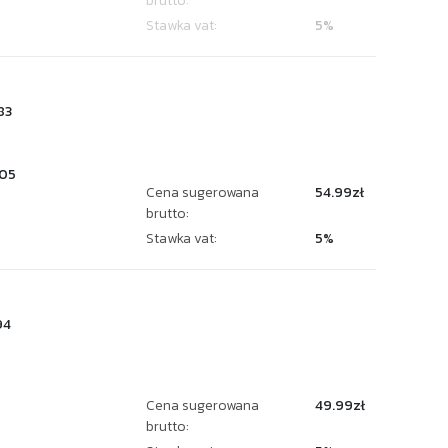
brutto:
Stawka vat:
5%
83
05
Cena sugerowana
54.99zł
brutto:
Stawka vat:
5%
94
Cena sugerowana
49.99zł
brutto: