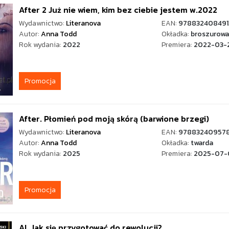
After 2 Już nie wiem, kim bez ciebie jestem w.2022
Wydawnictwo:
Literanova
EAN:
978832408491
Autor:
Anna Todd
Okładka:
broszurowa
Rok wydania:
2022
Premiera:
2022-03-
Promocja
After. Płomień pod moją skórą (barwione brzegi)
Wydawnictwo:
Literanova
EAN:
97883240957
Autor:
Anna Todd
Okładka:
twarda
Rok wydania:
2025
Premiera:
2025-07-
Promocja
AI. Jak się przygotować do rewolucji?