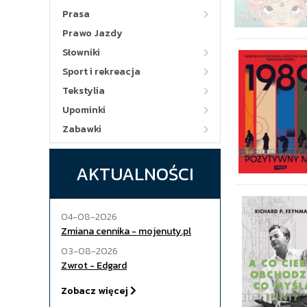
Prasa
Prawo Jazdy
Słowniki
Sport i rekreacja
Tekstylia
Upominki
Zabawki
AKTUALNOŚCI
04-08-2026
Zmiana cennika - mojenuty.pl
03-08-2026
Zwrot - Edgard
Zobacz więcej