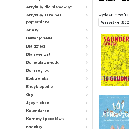
Artykuły dla niemowląt
Wydawnictwo/Pr
Artykuły szkolne i
papiernicze
Atlasy
Dewocjonalia
Dla dzieci
Dla zwierząt
Do nauki zawodu
Dom i ogród
Elektronika
Encyklopedie
Gry
Języki obce
Kalendarze
Karnety i pocztówki
Kodeksy