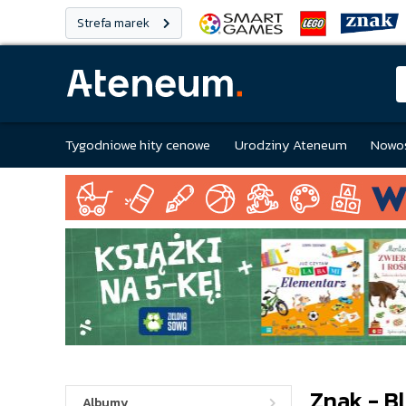
Strefa marek
Tygodniowe hity cenowe
Urodziny Ateneum
Nowoś
Znak - B
Albumy