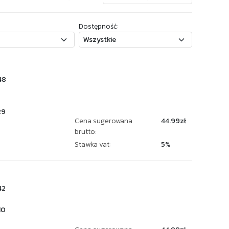
Dostępność:
48
29
Cena sugerowana
44.99zł
brutto:
Stawka vat:
5%
42
10