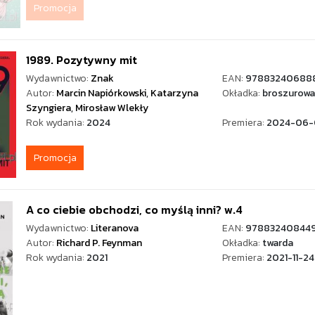
Promocja
1989. Pozytywny mit
Wydawnictwo:
Znak
EAN:
97883240688
Autor:
Marcin Napiórkowski
,
Katarzyna
Okładka:
broszurowa
Szyngiera
,
Mirosław Wlekły
Rok wydania:
2024
Premiera:
2024-06-
Promocja
A co ciebie obchodzi, co myślą inni? w.4
Wydawnictwo:
Literanova
EAN:
97883240844
Autor:
Richard P. Feynman
Okładka:
twarda
Rok wydania:
2021
Premiera:
2021-11-24