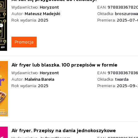
Wydawnictwo:
Horyzont
EAN:
97883836782
Autor:
Mateusz Madejski
Okładka:
broszurowa
Rok wydania:
2025
Premiera:
2025-07-
Promocja
Air fryer lub blaszka. 100 przepisów w formie
Wydawnictwo:
Horyzont
EAN:
97883836783
Autor:
Malwina Bareła
Okładka:
twarda
Rok wydania:
2025
Premiera:
2025-09-
Air fryer. Przepisy na dania jednokoszykowe