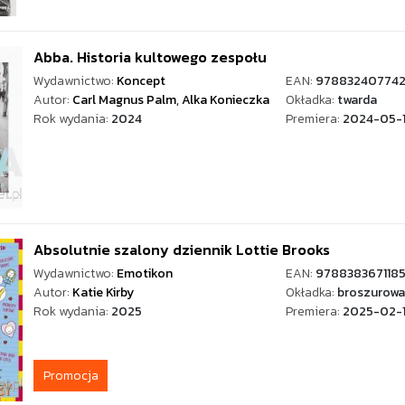
Abba. Historia kultowego zespołu
Wydawnictwo:
Koncept
EAN:
97883240774
Autor:
Carl Magnus Palm
,
Alka Konieczka
Okładka:
twarda
Rok wydania:
2024
Premiera:
2024-05-
Absolutnie szalony dziennik Lottie Brooks
Wydawnictwo:
Emotikon
EAN:
978838367118
Autor:
Katie Kirby
Okładka:
broszurowa
Rok wydania:
2025
Premiera:
2025-02-
Promocja