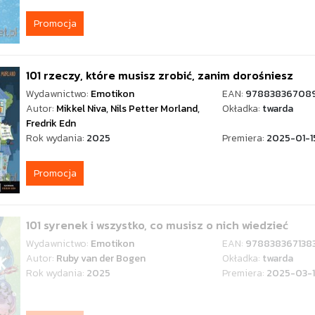
Promocja
101 rzeczy, które musisz zrobić, zanim dorośniesz
Wydawnictwo:
Emotikon
EAN:
97883836708
Autor:
Mikkel Niva
,
Nils Petter Morland
,
Okładka:
twarda
Fredrik Edn
Rok wydania:
2025
Premiera:
2025-01-1
Promocja
101 syrenek i wszystko, co musisz o nich wiedzieć
Wydawnictwo:
Emotikon
EAN:
978838367138
Autor:
Ruby van der Bogen
Okładka:
twarda
Rok wydania:
2025
Premiera:
2025-03-1