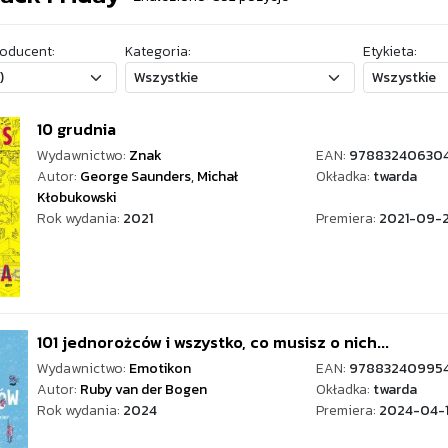
oducent:
Kategoria:
Etykieta:
10 grudnia
Wydawnictwo:
Znak
EAN:
97883240630
Autor:
George Saunders
,
Michał
Okładka:
twarda
Kłobukowski
Rok wydania:
2021
Premiera:
2021-09-
101 jednorożców i wszystko, co musisz o nich...
Wydawnictwo:
Emotikon
EAN:
97883240995
Autor:
Ruby van der Bogen
Okładka:
twarda
Rok wydania:
2024
Premiera:
2024-04-