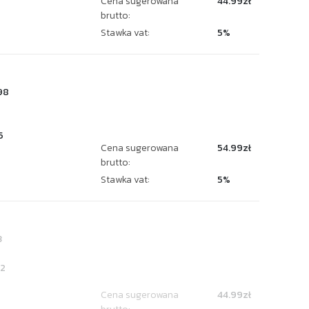
Cena sugerowana
44.99zł
brutto:
Stawka vat:
5%
98
5
Cena sugerowana
54.99zł
brutto:
Stawka vat:
5%
3
2
Cena sugerowana
44.99zł