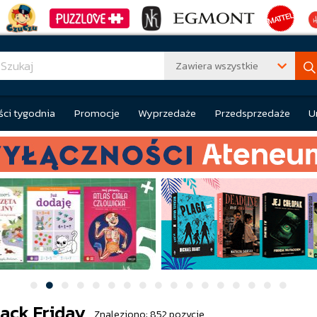
Zawiera wszystkie
ci tygodnia
Promocje
Wyprzedaże
Przedsprzedaże
U
lack Friday
Znaleziono: 852 pozycje