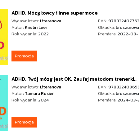
ADHD. Mózg łowcy i inne supermoce
Wydawnictwo:
Literanova
EAN:
97883240776
Autor:
Kristin Leer
Okładka:
broszurowa
Rok wydania:
2022
Premiera:
2022-09-
Promocja
ADHD. Twój mózg jest OK. Zaufaj metodom trenerki..
Wydawnictwo:
Literanova
EAN:
97883240965
Autor:
Tamara Rosier
Okładka:
broszurowa
Rok wydania:
2024
Premiera:
2024-03-
Promocja