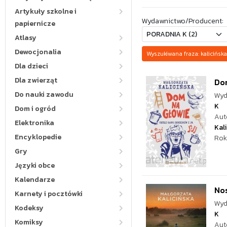
Artykuły szkolne i
Wydawnictwo/Producent:
papiernicze
Atlasy
Dewocjonalia
Wyszukiwana fraza: kaliciń
Dla dzieci
Dla zwierząt
Do
Do nauki zawodu
Wyd
K
Dom i ogród
Aut
Elektronika
Kal
Encyklopedie
Rok
Gry
Języki obce
Kalendarze
Nos
Karnety i pocztówki
Wyd
Kodeksy
K
Komiksy
Aut