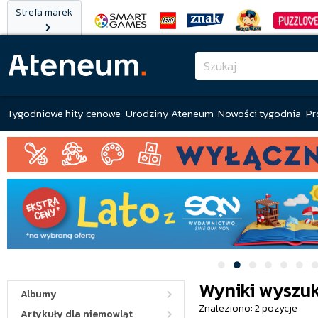
Strefa marek
Tygodniowe hity cenowe
Urodziny Ateneum
Nowości tygodnia
Pr
Wyniki wyszuk
Albumy
Znaleziono: 2 pozycje
Artykuły dla niemowląt