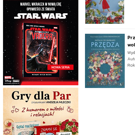
Pr
wo
Wyd
Aut
Rok