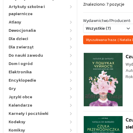
Znaleziono: 7 pozycje
Artykuły szkolne i
papiernicze
Wydawnictwo/Producent:
Atlasy
Dewocjonalia
Dla dzieci
Wyszukiwana fraza: ( Natali
Dla zwierząt
Do nauki zawodu
Czu
Dom i ogród
Wyd
Aut
Elektronika
Rok
Encyklopedie
Gry
Języki obce
Kalendarze
Karnety i pocztówki
Czu
Kodeksy
sie
Komiksy