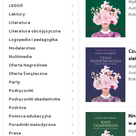
Wyd
LEGO®
Aut
Lektury
Rok
Literatura
Literatura obcojęzyczna
Logopedia i pedagogika
Modelarstwo
Czu
Multimedia
sie
Oferta Nagrodowa
Wyd
Aut
Oferta Świąteczna
Rok
Party
Podręczniki
Podręczniki akademickie
Podróże
Ki
Pomoce edukacyjne
w.a
Poradniki metodyczne
Wyd
Prasa