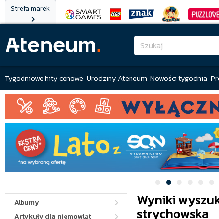
Strefa marek
Tygodniowe hity cenowe
Urodziny Ateneum
Nowości tygodnia
Pr
Wyniki wyszuk
Albumy
strychowska
Artykuły dla niemowląt