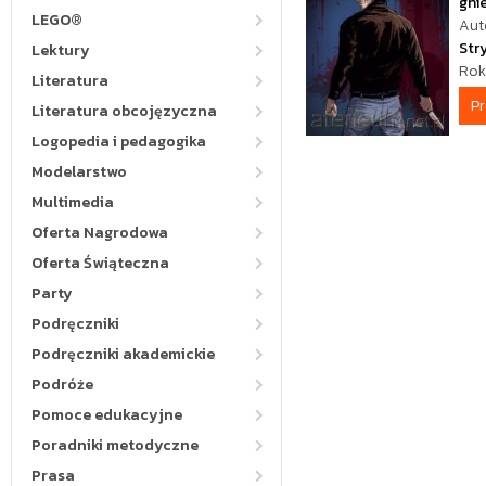
gni
LEGO®
Aut
Str
Lektury
Rok
Literatura
P
Literatura obcojęzyczna
Logopedia i pedagogika
Modelarstwo
Multimedia
Oferta Nagrodowa
Oferta Świąteczna
Party
Podręczniki
Podręczniki akademickie
Podróże
Pomoce edukacyjne
Poradniki metodyczne
Prasa