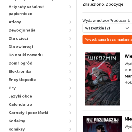
Znaleziono: 2 pozycje
Artykuły szkolne i
papiernicze
Wydawnictwo/Producent:
Atlasy
Dewocjonalia
Dla dzieci
Wyszukiwana fraza: marian
Dla zwierząt
Do nauki zawodu
Wie
Dom i ogród
Wyd
Aut
Elektronika
Mar
Encyklopedie
Rok
Gry
Języki obce
Kalendarze
Karnety i pocztówki
Nie
Kodeksy
Wyd
Komiksy