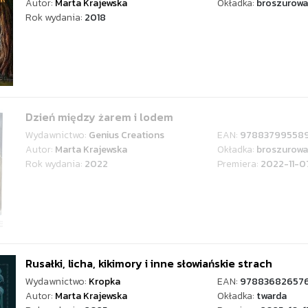
Autor:
Marta Krajewska
Okładka:
broszurowa
Rok wydania:
2018
Dzień między żarem i lodem
Wydawnictwo:
Genius Creations
EAN:
97883799558
Autor:
Marta Krajewska
Okładka:
broszurowa
Rok wydania:
2022
Premiera:
2022-11-0
Rusałki, licha, kikimory i inne słowiańskie strach
Wydawnictwo:
Kropka
EAN:
97883682657
Autor:
Marta Krajewska
Okładka:
twarda