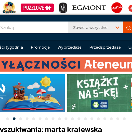
Zawiera wszystkie
ci tygodnia
Promocje
Wyprzedaże
Przedsprzedaże
U
yszukiwania: marta krajewska