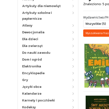
Znaleziono: 5 p
Artykuły dla niemowląt
Artykuły szkolne i
Wydawnictwo/Pr
papiernicze
Atlasy
Dewocjonalia
Wyszukiwana fra
Dla dzieci
Dla zwierząt
Do nauki zawodu
Dom i ogród
Elektronika
Encyklopedie
Gry
Języki obce
Kalendarze
Karnety i pocztówki
Kodeksy