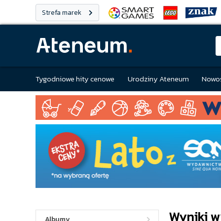
Strefa marek
Tygodniowe hity cenowe
Urodziny Ateneum
Nowoś
Wyniki w
Albumy