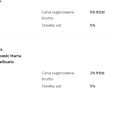
5
Cena sugerowana
59.90zł
brutto:
Stawka vat:
5%
99
owski
,
Marta
llisario
Cena sugerowana
29.99zł
brutto:
Stawka vat:
5%