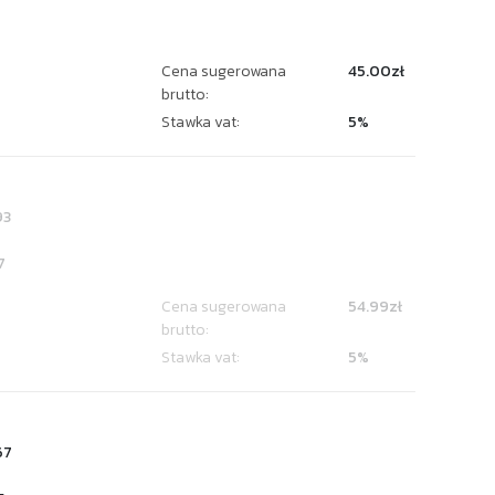
Cena sugerowana
45.00zł
brutto:
Stawka vat:
5%
93
7
Cena sugerowana
54.99zł
brutto:
Stawka vat:
5%
67