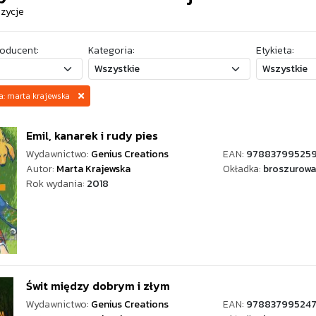
ozycje
oducent:
Kategoria:
Etykieta:
za: marta krajewska
Emil, kanarek i rudy pies
Wydawnictwo:
Genius Creations
EAN:
97883799525
Autor:
Marta Krajewska
Okładka:
broszurowa
Rok wydania:
2018
Świt między dobrym i złym
Wydawnictwo:
Genius Creations
EAN:
97883799524