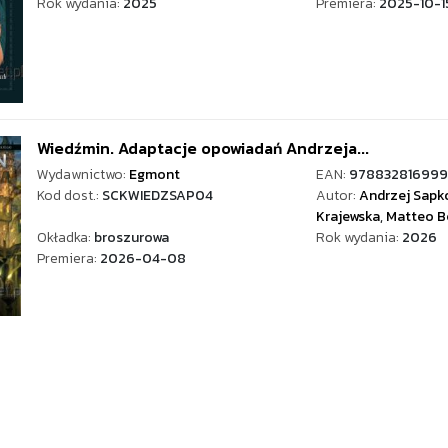
Rok wydania:
2025
Premiera:
2025-10-1
Wiedźmin. Adaptacje opowiadań Andrzeja...
Wydawnictwo:
Egmont
EAN:
97883281699
Kod dost.:
SCKWIEDZSAP04
Autor:
Andrzej Sapk
Krajewska
,
Matteo Be
Okładka:
broszurowa
Rok wydania:
2026
Premiera:
2026-04-08