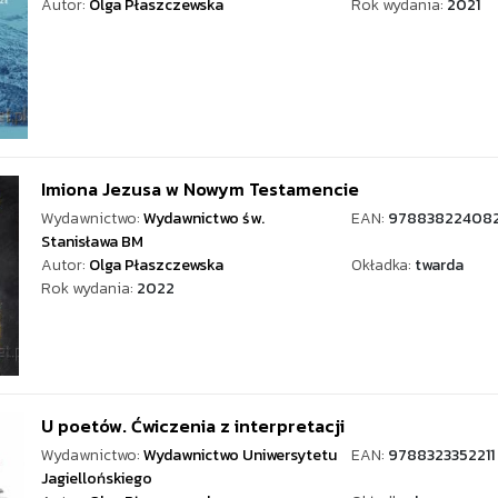
Autor:
Olga Płaszczewska
Rok wydania:
2021
Imiona Jezusa w Nowym Testamencie
Wydawnictwo:
Wydawnictwo św.
EAN:
97883822408
Stanisława BM
Autor:
Olga Płaszczewska
Okładka:
twarda
Rok wydania:
2022
U poetów. Ćwiczenia z interpretacji
Wydawnictwo:
Wydawnictwo Uniwersytetu
EAN:
9788323352211
Jagiellońskiego