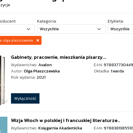
ozycje
oducent:
Kategoria:
Etykieta:
za: olga plaszczewska
Gabinety, pracownie, mieszkania pisarzy...
Wydawnictwo:
Avalon
EAN:
97883773044
Autor:
Olga Płaszczewska
Okładka:
twarda
Rok wydania:
2021
Wyłączność
Wizja Włoch w polskiej i francuskiej literaturze..
Wydawnictwo:
Księgarnia Akademicka
EAN:
978838138551