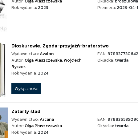
Autor:
Olga Płaszczewska
Okładka:
broszurowa
Rok wydania:
2023
Premiera:
2023-04-1
Dioskurowie. Zgoda-przyjaźń-braterstwo
Wydawnictwo:
Avalon
EAN:
97883773064
Autor:
Olga Płaszczewska
,
Wojciech
Okładka:
twarda
Ryczek
Rok wydania:
2024
Wyłączność
Zatarty ślad
Wydawnictwo:
Arcana
EAN:
97883653509
Autor:
Olga Płaszczewska
Okładka:
twarda
Rok wydania:
2024