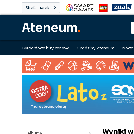
Strefa marek
Tygodniowe hity cenowe
Urodziny Ateneum
Nowoś
Wyniki w
Albumy