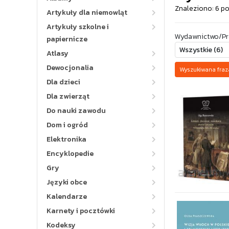
Znaleziono: 6 p
Artykuły dla niemowląt
Artykuły szkolne i
Wydawnictwo/Pr
papiernicze
Atlasy
Dewocjonalia
Wyszukiwana fra
Dla dzieci
Dla zwierząt
Do nauki zawodu
Dom i ogród
Elektronika
Encyklopedie
Gry
Języki obce
Kalendarze
Karnety i pocztówki
Kodeksy