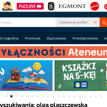
Zawiera wszystkie
ci tygodnia
Promocje
Wyprzedaże
Przedsprzedaże
U
yszukiwania: olga plaszczewska