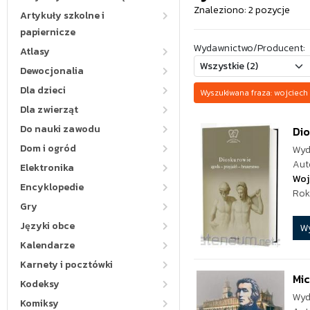
Znaleziono: 2 pozycje
Artykuły szkolne i
papiernicze
Wydawnictwo/Producent:
Atlasy
Dewocjonalia
Dla dzieci
Wyszukiwana fraza: wojciec
Dla zwierząt
Do nauki zawodu
Dio
Dom i ogród
Wyd
Aut
Elektronika
Woj
Encyklopedie
Rok
Gry
Języki obce
W
Kalendarze
Karnety i pocztówki
Mic
Kodeksy
Wyd
Komiksy