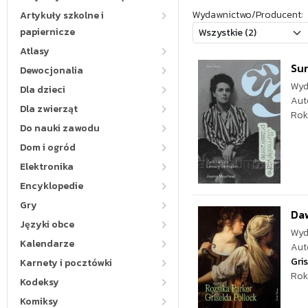
Wydawnictwo/Producent:
Artykuły szkolne i
papiernicze
Atlasy
Sur
Dewocjonalia
Wyd
Dla dzieci
Aut
Dla zwierząt
Rok
Do nauki zawodu
Dom i ogród
Elektronika
Encyklopedie
Gry
Daw
Języki obce
Wyd
Kalendarze
Aut
Gri
Karnety i pocztówki
Rok
Kodeksy
Komiksy