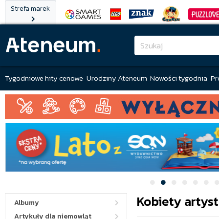
Strefa marek
Tygodniowe hity cenowe
Urodziny Ateneum
Nowości tygodnia
Pr
Kobiety artyst
Albumy
Artykuły dla niemowląt