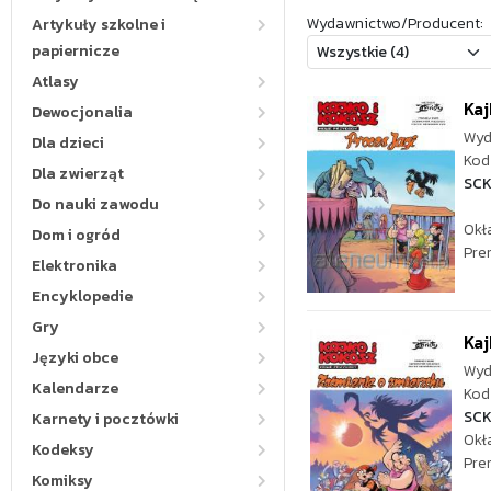
Wydawnictwo/Producent:
Artykuły szkolne i
papiernicze
Atlasy
Kaj
Dewocjonalia
Wyd
Dla dzieci
Kod 
Dla zwierząt
SC
Do nauki zawodu
Okł
Dom i ogród
Pre
Elektronika
Encyklopedie
Gry
Kaj
Języki obce
Wyd
Kalendarze
Kod 
SC
Karnety i pocztówki
Okł
Kodeksy
Pre
Komiksy