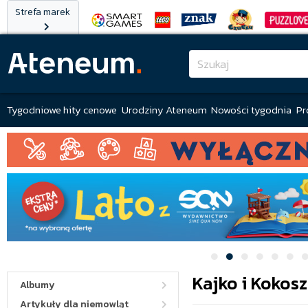
Strefa marek
Tygodniowe hity cenowe
Urodziny Ateneum
Nowości tygodnia
Pr
Kajko i Kokosz
Albumy
Artykuły dla niemowląt