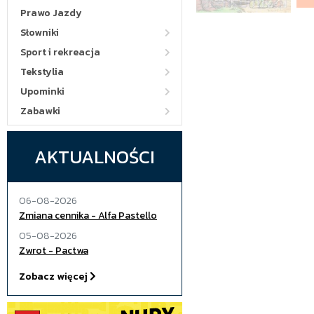
Prawo Jazdy
Słowniki
Sport i rekreacja
Tekstylia
Upominki
Zabawki
AKTUALNOŚCI
06-08-2026
Zmiana cennika - Alfa Pastello
05-08-2026
Zwrot - Pactwa
Zobacz więcej