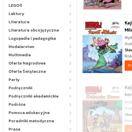
LEGO®
Lektury
Literatura
Kaj
Mil
Literatura obcojęzyczna
Wyd
Logopedia i pedagogika
Aut
Modelarstwo
Sła
Multimedia
Rok
Oferta Nagrodowa
P
Oferta Świąteczna
Party
Kaj
Podręczniki
ko
Podręczniki akademickie
Wyd
Podróże
Aut
Pomoce edukacyjne
Sła
Rok
Poradniki metodyczne
Prasa
P