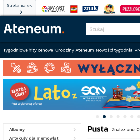
Strefa marek
Tygodniowe hity cenowe
Urodziny Ateneum
Nowości tygodnia
Pr
Pusta
Albumy
Znaleziono: 0
Artykuły dla niemowląt