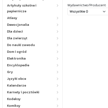
Wydawnictwo/Producent:
Artykuły szkolne i
papiernicze
Atlasy
Dewocjonalia
Dla dzieci
Dla zwierząt
Do nauki zawodu
Dom i ogród
Elektronika
Encyklopedie
Gry
Języki obce
Kalendarze
Karnety i pocztówki
Kodeksy
Komiksy