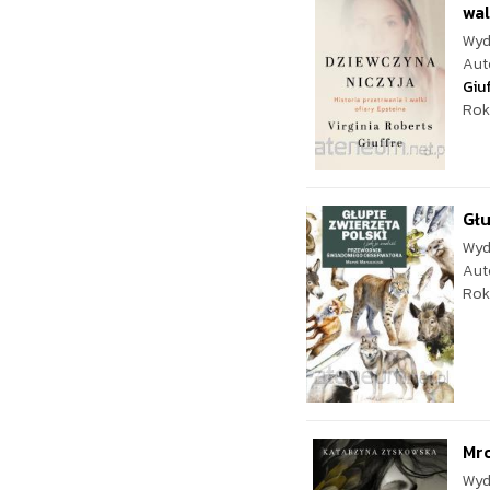
wal
Wyd
Aut
Giu
Rok
Głu
Wyd
Aut
Rok
Mro
Wyd