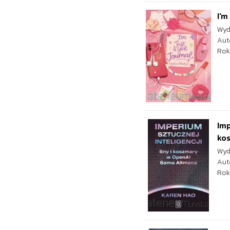
I'm
Wyd
Aut
Rok
Imp
kos
Wyd
Aut
Rok