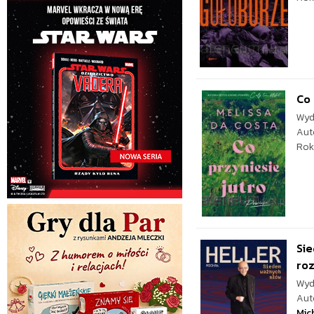
Co 
Wyd
Aut
Rok
Sie
roz
Wyd
Aut
Mic