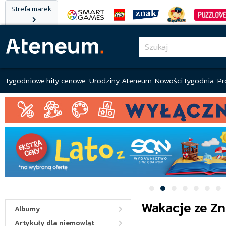
Strefa marek
Tygodniowe hity cenowe
Urodziny Ateneum
Nowości tygodnia
Pr
Wakacje ze Z
Albumy
Artykuły dla niemowląt