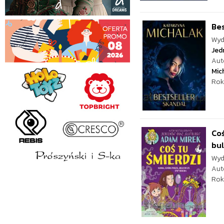
Bes
Wyd
Jed
Aut
Mic
Rok
Coś
bul
Wyd
Aut
Rok