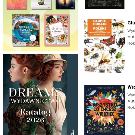
Głu
Wyd
Aut
Rok
Wsz
Wyd
Aut
Rok