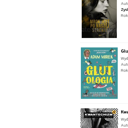
Aut
Zys
Rok
Glu
Wyd
Aut
Rok
Kwa
Wyd
Aut