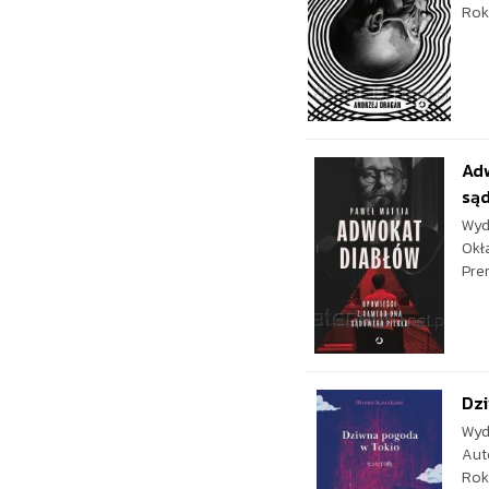
Rok
Adw
są
Wyd
Okł
Pre
Dz
Wyd
Aut
Rok