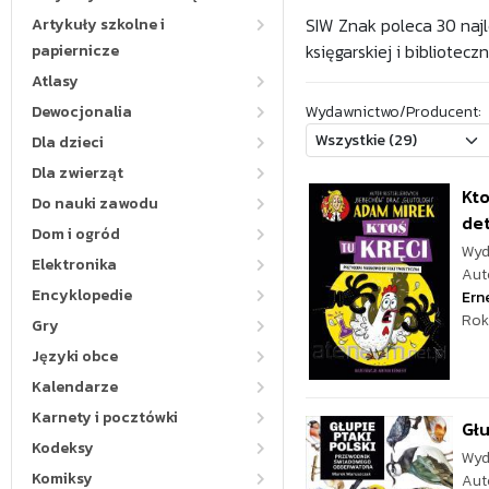
SIW Znak poleca 30 najl
Artykuły szkolne i
księgarskiej i biblioteczn
papiernicze
Atlasy
Dewocjonalia
Wydawnictwo/Producent:
Dla dzieci
Dla zwierząt
Kto
Do nauki zawodu
de
Dom i ogród
Wyd
Elektronika
Aut
Encyklopedie
Ern
Rok
Gry
Języki obce
Kalendarze
Karnety i pocztówki
Głu
Kodeksy
Wyd
Komiksy
Aut