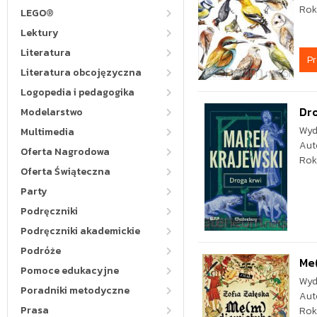
Rok
LEGO®
Lektury
Literatura
P
Literatura obcojęzyczna
Logopedia i pedagogika
Dro
Modelarstwo
Wyd
Multimedia
Aut
Oferta Nagrodowa
Rok
Oferta Świąteczna
Party
Podręczniki
Podręczniki akademickie
Podróże
Me(
Pomoce edukacyjne
Wyd
Poradniki metodyczne
Aut
Prasa
Rok