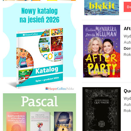
Be
Aft
Wyd
Aut
Dor
Rok
Quo
Wyd
Aut
Rok