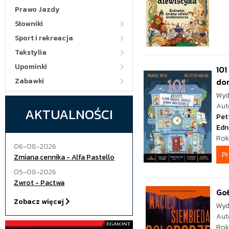
Prawo Jazdy
Słowniki
Sport i rekreacja
Tekstylia
Upominki
101
Zabawki
do
Wyd
Aut
AKTUALNOŚCI
Pet
Edn
Rok
06-08-2026
P
Zmiana cennika - Alfa Pastello
05-08-2026
Zwrot - Pactwa
Go
Zobacz więcej
Wyd
Aut
Rok