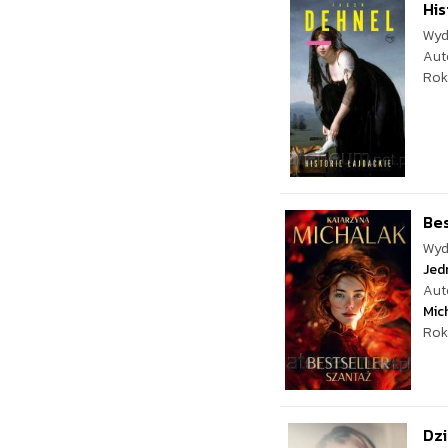
His
Wyd
Aut
Rok
Bes
Wyd
Jed
Aut
Mic
Rok
Dzi