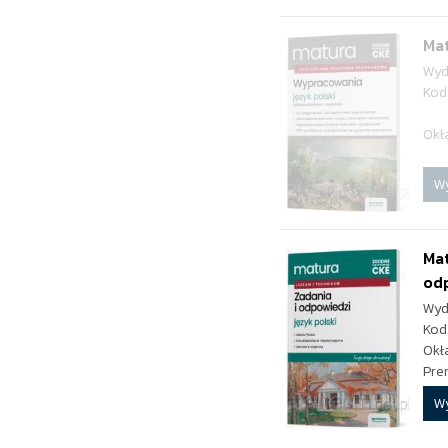
Mat
Wyd
Kod
Okł
W
Mat
od
Wyd
Kod
Okł
Pre
W