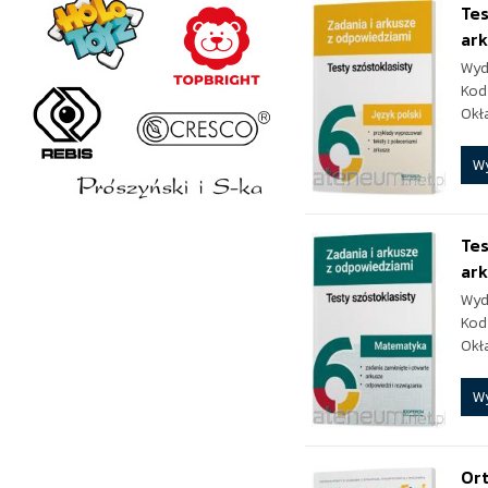
Tes
ar
Wyd
Kod
Okł
W
Tes
ar
Wyd
Kod
Okł
W
Ort