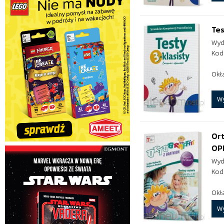
Tes
Wyd
Kod
Okł
W
Ort
OP
Wyd
Kod
Okł
W