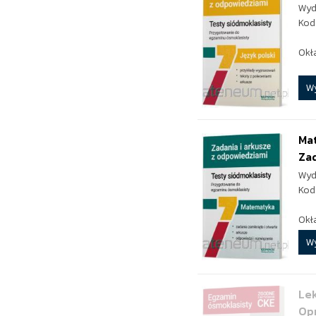
Wyd
Kod
Okł
W
Mat
Zad
Wyd
Kod
Okł
W
Lek
Opr