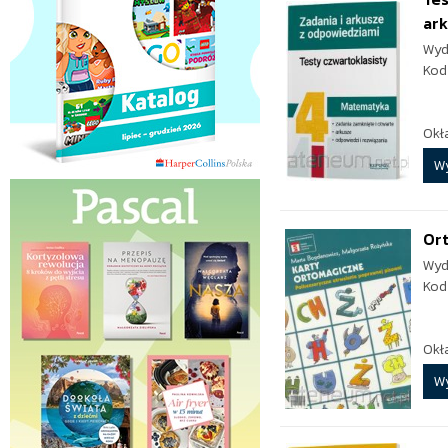
ar
Wyd
Kod
Okł
W
Ort
Wyd
Kod
Okł
W