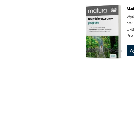
Mat
Wyd
Kod
Okł
Pre
W