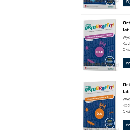
W
Ort
lat
Wyd
Kod
Okł
W
Ort
lat
Wyd
Kod
Okł
W