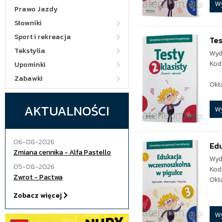
W
Prawo Jazdy
Słowniki
Sport i rekreacja
Tes
Tekstylia
Wyd
Kod
Upominki
Zabawki
Okł
AKTUALNOŚCI
W
06-08-2026
Edu
Zmiana cennika - Alfa Pastello
Wyd
05-08-2026
Kod
Zwrot - Pactwa
Okł
Zobacz więcej
W