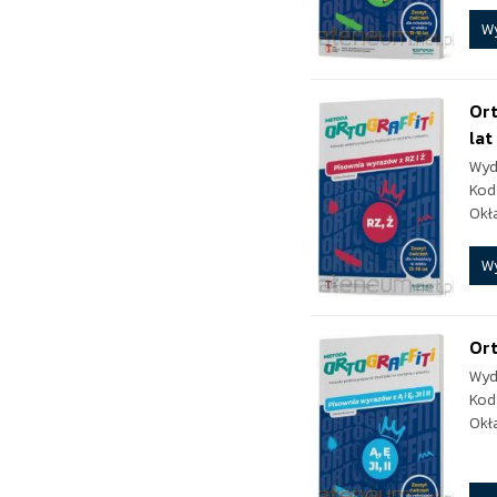
W
Ort
lat
Wyd
Kod
Okł
W
Ort
Wyd
Kod
Okł