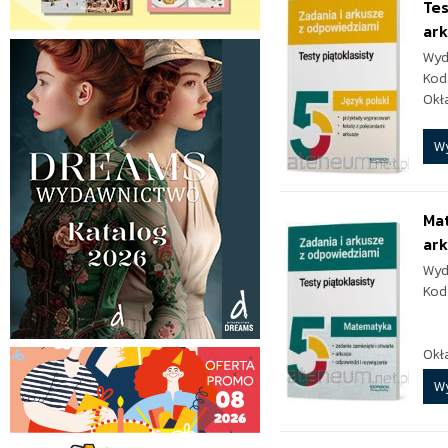
Tes
ar
Wyd
Kod
Okł
W
Mat
ar
Wyd
Kod
Okł
W