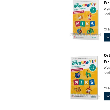
IV-
Wyd
Kod
Okł
W
Ort
IV-
Wyd
Kod
Okł
W