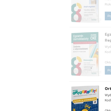
Rok
P
Eg
Re
Wyd
Kod
Okł
P
Ort
Wyd
Kod
Okł