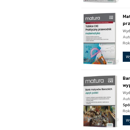
Ma
pr
Wyd
Aut
Rok
W
Ban
wy
Wyd
Aut
Spó
Rok
W