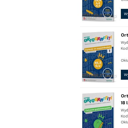
W
Ort
Wyd
Kod
Okł
W
Ort
18 
Wyd
Kod
Okł