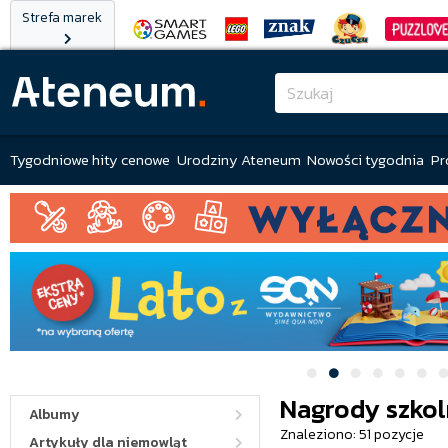
Strefa marek
Tygodniowe hity cenowe
Urodziny Ateneum
Nowości tygodnia
Pr
Nagrody szkol
Albumy
Znaleziono: 51 pozycje
Artykuły dla niemowląt