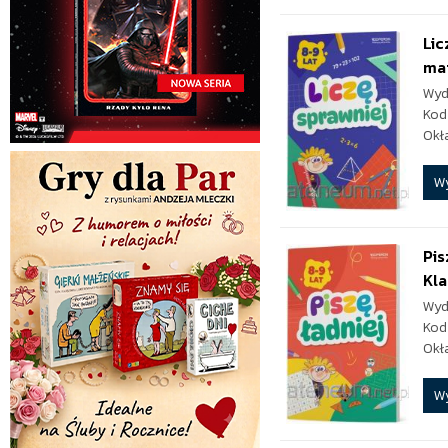
Lic
ma
Wyd
Kod
Okł
W
Pis
Kla
Wyd
Kod
Okł
W