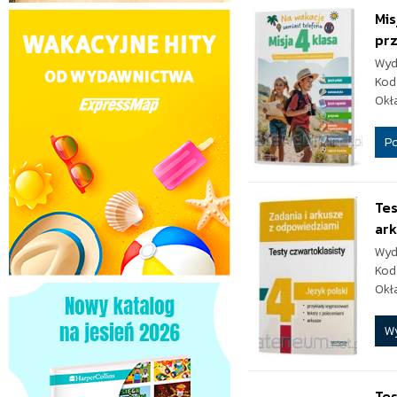
Mis
prz
Wyd
Kod
Okł
P
Tes
ar
Wyd
Kod
Okł
W
Tes