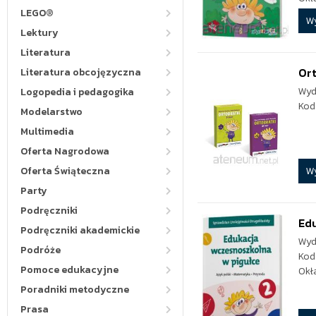
LEGO®
W
Lektury
Literatura
Ort
Literatura obcojęzyczna
Wyd
Logopedia i pedagogika
Kod
Modelarstwo
Multimedia
Oferta Nagrodowa
W
Oferta Świąteczna
Party
Podręczniki
Edu
Podręczniki akademickie
Wyd
Podróże
Kod
Pomoce edukacyjne
Okł
Poradniki metodyczne
Prasa