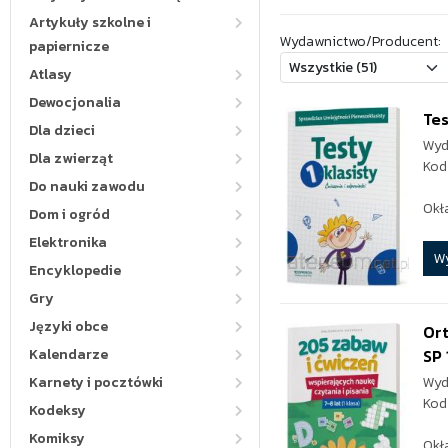
Artykuły szkolne i
Wydawnictwo/Producent:
papiernicze
Atlasy
Dewocjonalia
Tes
Dla dzieci
Wyd
Dla zwierząt
Kod
Do nauki zawodu
Okł
Dom i ogród
Elektronika
W
Encyklopedie
Gry
Języki obce
Ort
Kalendarze
SP 
Karnety i pocztówki
Wyd
Kod
Kodeksy
Komiksy
Okł