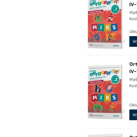
IV-
Wyd
Kod
Okł
W
Ort
IV-
Wyd
Kod
Okł
W