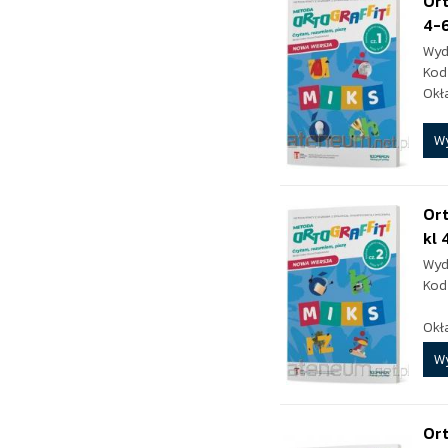
Ort
4-
Wyd
Kod
Okł
W
Ort
kl 
Wyd
Kod
Okł
W
Ort