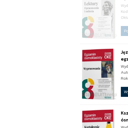
Wyd
Kod
Okł
P
Jęz
egz
Wyd
Aut
Rok
W
Ksz
ós
Wyd