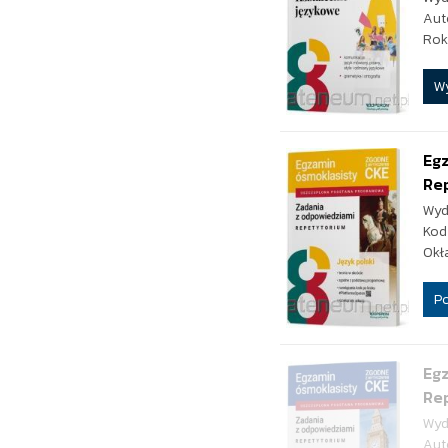
Aut
Rok
W
Egz
Re
Wyd
Kod
Okł
P
Egz
Re
Wyd
Aut