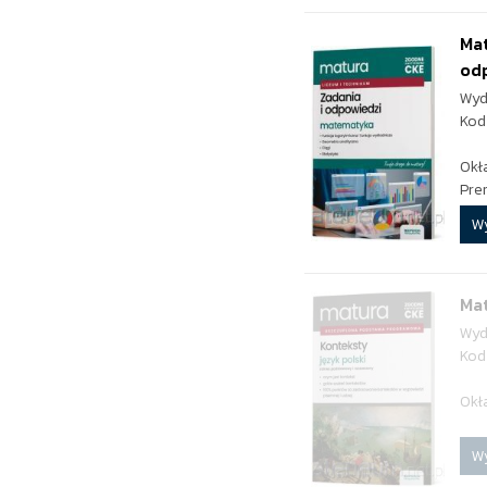
Mat
od
Wyd
Kod
Okł
Pre
W
Mat
Wyd
Kod
Okł
W