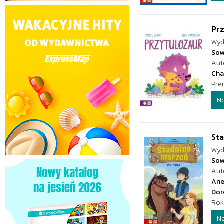
Pr
Wyd
Sow
Aut
Cha
Pre
N
Sta
Wyd
Sow
Aut
Ane
Dor
Rok
N