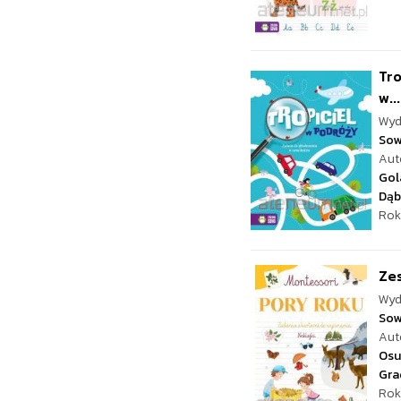
Tro
w...
Wyd
Sow
Aut
Gol
Dąb
Rok
Zes
Wyd
Sow
Aut
Osu
Gra
Rok