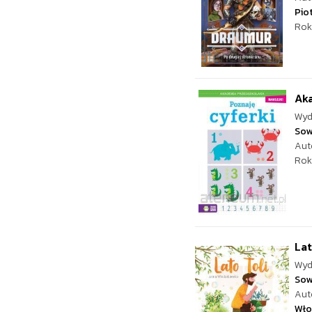
Pio
Rok
Aka
Wyd
Sow
Aut
Rok
Lat
Wyd
Sow
Aut
Wło