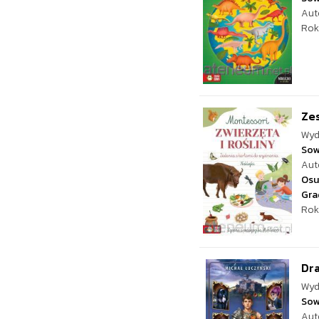
Aut
Rok
Zes
Wyd
Sow
Aut
Osu
Gra
Rok
Dra
Wyd
Sow
Aut