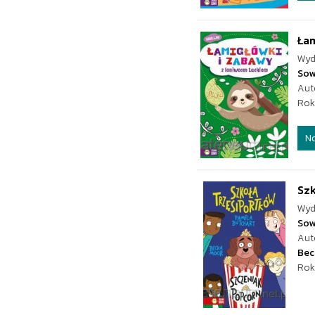
Łam
Wyd
Sow
Aut
Rok
N
Szk
Wyd
Sow
Aut
Bec
Rok