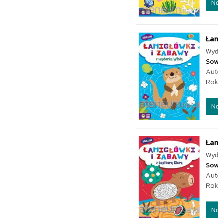
N
Łam
Wyd
Sow
Aut
Rok
N
Łam
Wyd
Sow
Aut
Rok
N