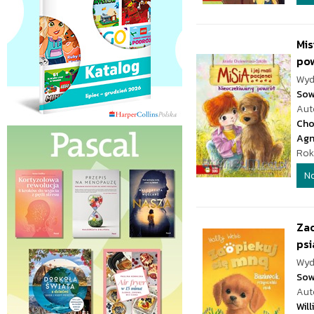
Mis
po
Wyd
Sow
Aut
Cho
Agn
Rok
N
Zao
psi
Wyd
Sow
Aut
Wil