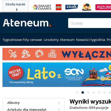
Strefa marek
Tygodniowe hity cenowe
Urodziny Ateneum
Nowości tygodnia
Pr
Wyniki wyszuk
Albumy
Znaleziono: 889 pozycje
Artykuły dla niemowląt