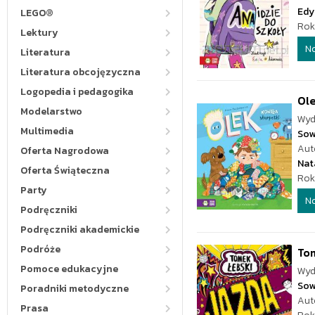
Edy
LEGO®
Rok
Lektury
N
Literatura
Literatura obcojęzyczna
Logopedia i pedagogika
Ole
Modelarstwo
Wyd
Multimedia
Sow
Aut
Oferta Nagrodowa
Nata
Oferta Świąteczna
Rok
Party
N
Podręczniki
Podręczniki akademickie
Podróże
Tom
Pomoce edukacyjne
Wyd
Sow
Poradniki metodyczne
Aut
Prasa