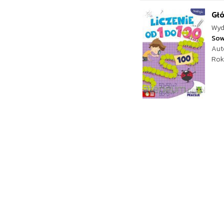
Głó
Wyd
Sow
Aut
Rok