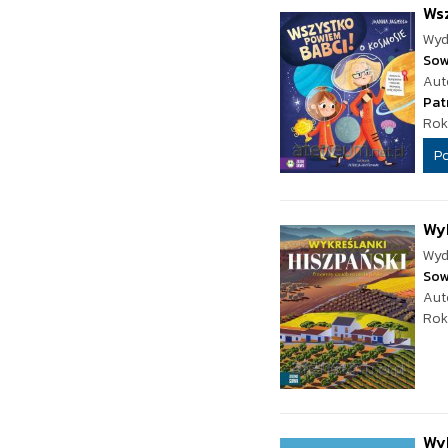
Wsz
Wyd
Sow
Aut
Pat
Rok
P
Wyk
Wyd
Sow
Aut
Rok
Wyk