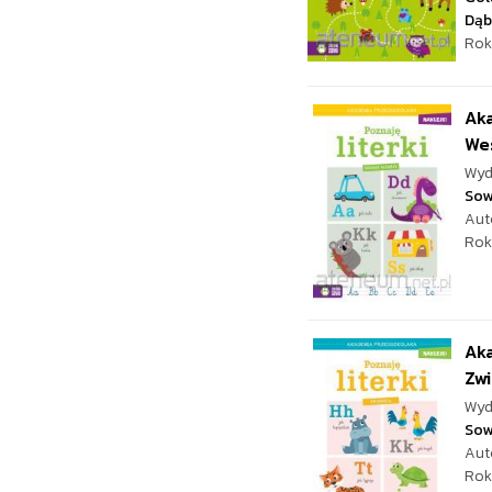
Dąb
Rok
Aka
Wes
Wyd
Sow
Aut
Rok
Aka
Zwi
Wyd
Sow
Aut
Rok