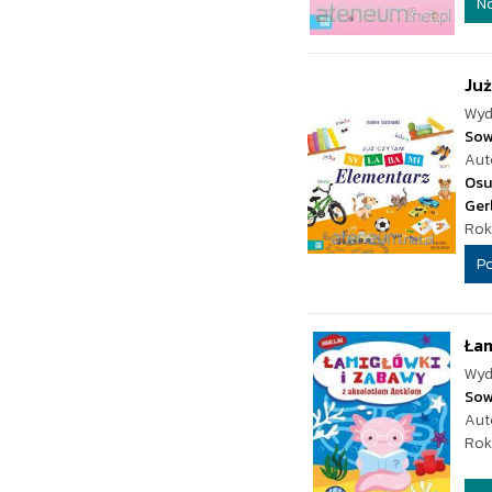
N
Już
Wyd
Sow
Aut
Osu
Ger
Rok
P
Łam
Wyd
Sow
Aut
Rok