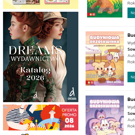
Rok
N
Bu
Wyd
Sow
Aut
Rok
N
Bu
Wyd
Sow
Aut
Rok