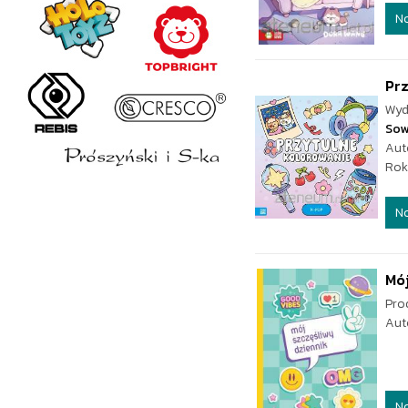
N
Prz
Wyd
Sow
Aut
Rok
N
Mój
Pro
Aut
N