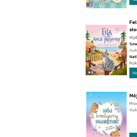
Fel
sło
Wyd
Sow
Aut
Nat
Rok
N
Mó
Pro
Aut