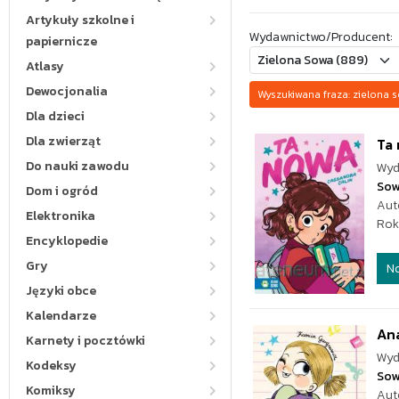
Artykuły szkolne i
Wydawnictwo/Producent:
papiernicze
Atlasy
Dewocjonalia
Wyszukiwana fraza: zielon
Dla dzieci
Dla zwierząt
Ta
Do nauki zawodu
Wyd
Sow
Dom i ogród
Aut
Elektronika
Rok
Encyklopedie
Gry
N
Języki obce
Kalendarze
Ana
Karnety i pocztówki
Wyd
Kodeksy
Sow
Komiksy
Aut