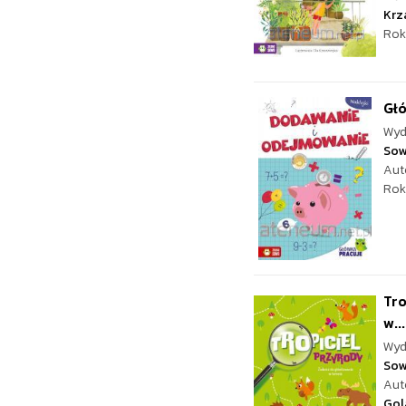
Krz
Rok
Głó
Wyd
Sow
Aut
Rok
Tro
w...
Wyd
Sow
Aut
Gol