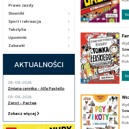
Rok
Prawo Jazdy
Słowniki
N
Sport i rekreacja
Tekstylia
Fan
Upominki
Wyd
Zabawki
Sow
Aut
Rok
AKTUALNOŚCI
N
06-08-2026
Zmiana cennika - Alfa Pastello
Wsz
05-08-2026
Zwrot - Pactwa
Wyd
Sow
Zobacz więcej
Aut
Rok