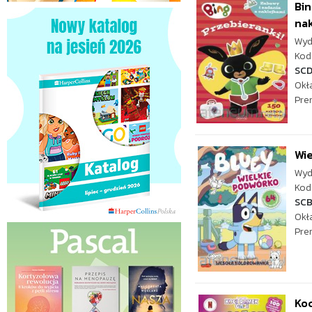
Bin
nak
Wyd
Kod 
SC
Okł
Pre
Wie
Wyd
Kod 
SC
Okł
Pre
Koc