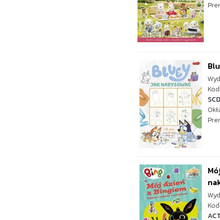
Pre
Blu
Wyd
Kod 
SC
Okł
Pre
Mój
nak
Wyd
Kod 
AC