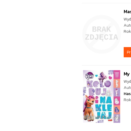
Mas
Wyd
Aut
Rok
P
My 
Wyd
Aut
Has
Rok