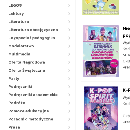
LEGO®
Lektury
Literatura
Nie
Literatura obcojęzyczna
pop
Logopedia i pedagogika
Wyd
Modelarstwo
Kod 
Multimedia
SC
Okł
Oferta Nagrodowa
Pre
Oferta Świąteczna
Party
Podręczniki
K-
Podręczniki akademickie
Wyd
Podróże
Kod
Pomoce edukacyjne
Okł
Poradniki metodyczne
Pre
Prasa