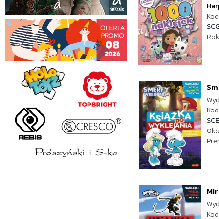
Har
Kod 
SCG
Rok
Sme
Wyd
Kod 
SC
Okł
Pre
Mir
Wyd
Kod