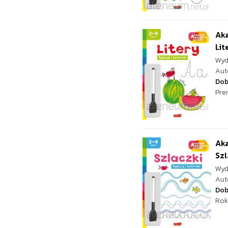
Aka
Lit
Wyd
Aut
Dob
Pre
Aka
Szl
Wyd
Aut
Dob
Rok