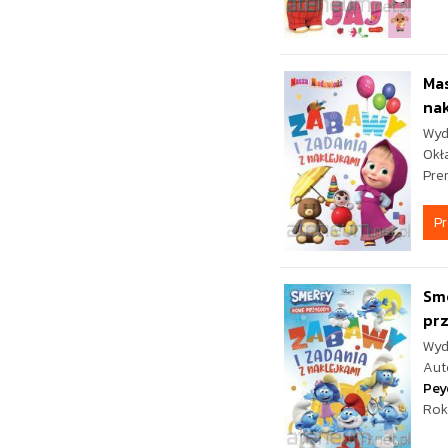
Mas
nak
Wyd
Okł
Pre
P
Sme
prz
Wyd
Aut
Pey
Rok