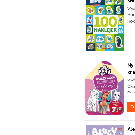
Sme
Wyd
Aut
Rok
My 
kr
Wyd
Okł
Pre
P
Ale