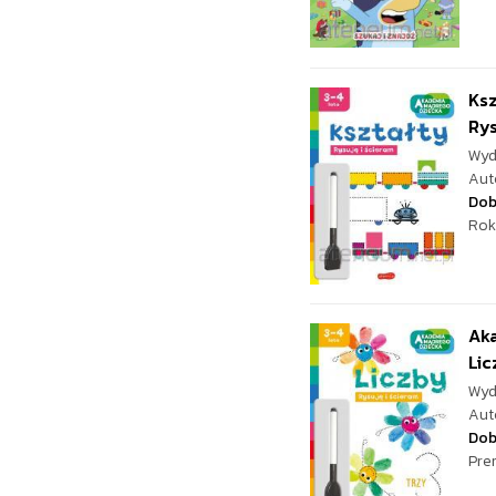
Ksz
Rys
Wyd
Aut
Dob
Rok
Aka
Lic
Wyd
Aut
Dob
Pre