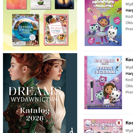
Wyd
Har
Kod
Okł
Pre
Koc
Wyd
Har
Kod
Okł
Pre
Koc
Wyd