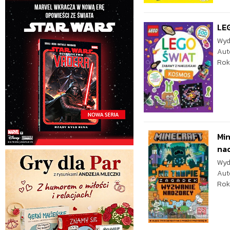
LEG
Wyd
Aut
Rok
Min
na
Wyd
Aut
Rok