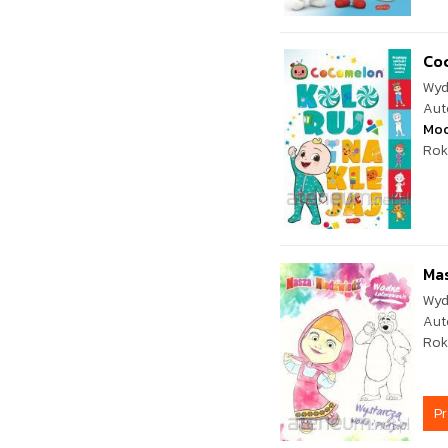
Coc
Wyd
Aut
Mo
Rok
Mas
Wyd
Aut
Rok
P