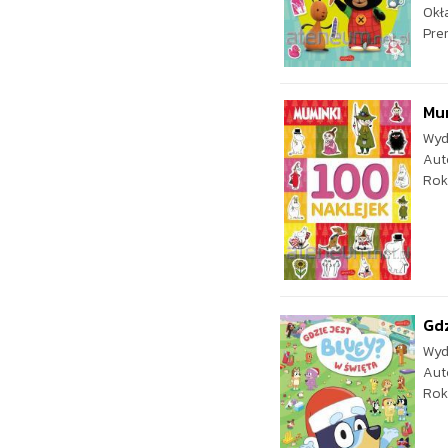
Okł
Pre
Mum
Wyd
Aut
Rok
Gdz
Wyd
Aut
Rok