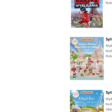
Rok
Syl
Wyd
Kod
Rok
Syl
Wyd
Kod
Okł