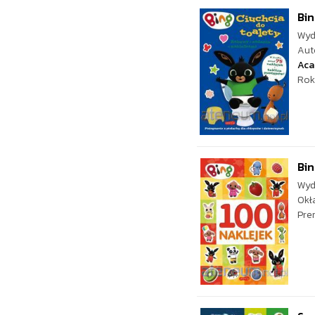
Bin
Wyd
Aut
Aca
Rok
Bin
Wyd
Okł
Pre