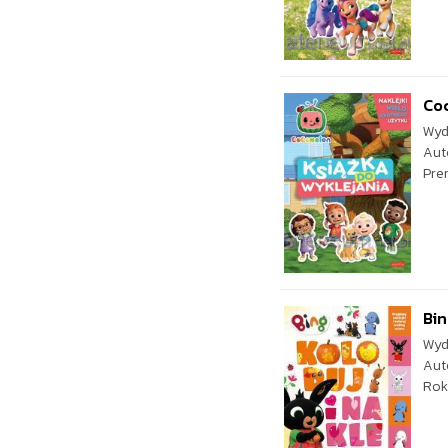
Coc
Wyd
Aut
Pre
Bin
Wyd
Aut
Rok