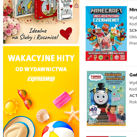
Min
Wyd
Kod 
SC
Okł
Pre
Gwi
Wyd
Kod 
ACT
Rok