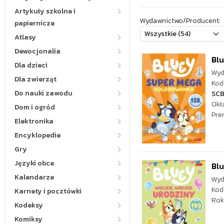
Artykuły szkolne i
Wydawnictwo/Producent:
papiernicze
Atlasy
Dewocjonalia
Bl
Dla dzieci
Wyd
Dla zwierząt
Kod 
Do nauki zawodu
SC
Okł
Dom i ogród
Pre
Elektronika
Encyklopedie
Gry
Języki obce
Blu
Kalendarze
Wyd
Kod
Karnety i pocztówki
Rok
Kodeksy
Komiksy