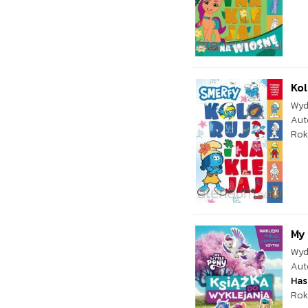
Kol
Wyd
Aut
Rok
My 
Wyd
Aut
Has
Rok