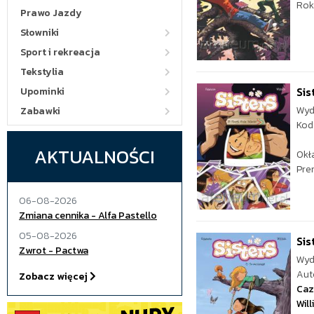
Rok
Prawo Jazdy
Słowniki
Sport i rekreacja
Tekstylia
Sis
Upominki
Wyd
Zabawki
Kod
AKTUALNOŚCI
Okł
Pre
06-08-2026
Zmiana cennika - Alfa Pastello
05-08-2026
Sis
Zwrot - Pactwa
Wyd
Aut
Zobacz więcej
Caz
Wil