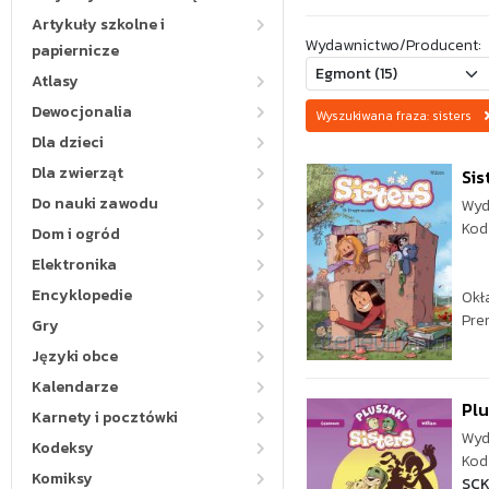
Artykuły szkolne i
Wydawnictwo/Producent:
papiernicze
Atlasy
Dewocjonalia
Wyszukiwana fraza: sisters
Dla dzieci
Dla zwierząt
Sis
Do nauki zawodu
Wyd
Kod
Dom i ogród
Elektronika
Encyklopedie
Okł
Pre
Gry
Języki obce
Kalendarze
Plu
Karnety i pocztówki
Wyd
Kodeksy
Kod 
Komiksy
SC