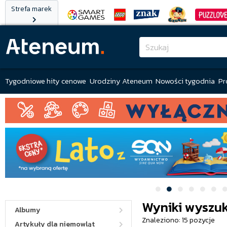
Strefa marek
Tygodniowe hity cenowe
Urodziny Ateneum
Nowości tygodnia
Pr
Wyniki wyszuki
Albumy
Znaleziono: 15 pozycje
Artykuły dla niemowląt