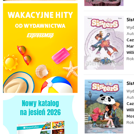
Sis
Wyd
Aut
Caz
Mar
Wil
Rok
Sis
Wyd
Aut
Caz
Wil
Mos
Rok