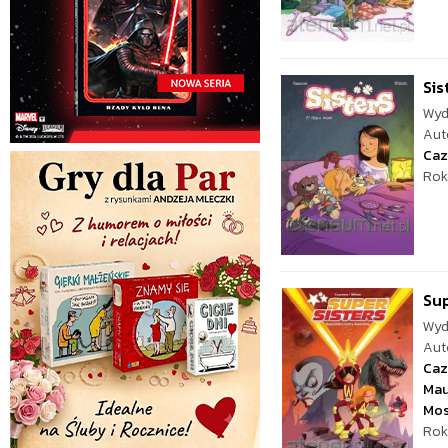
Sis
Wyd
Aut
Caz
Rok
Sup
Wyd
Aut
Caz
Mau
Mos
Rok