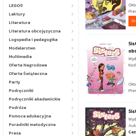
Okł
LEGO®
Pre
Lektury
P
Literatura
Literatura obcojęzyczna
Logopedia i pedagogika
Sis
Modelarstwo
obs
Multimedia
Wyd
Oferta Nagrodowa
Kod
Oferta Świąteczna
Party
Okł
Podręczniki
Pre
Podręczniki akademickie
Podróże
Sis
Pomoce edukacyjne
Wyd
Poradniki metodyczne
Aut
Caz
Prasa