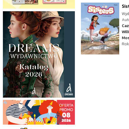
Sis
Wyd
Aut
Caz
Wil
Mos
Rok