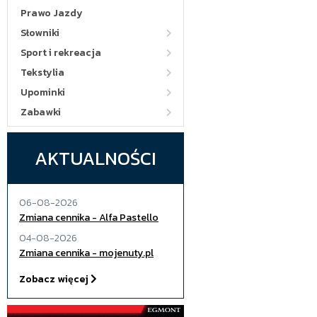
Prawo Jazdy
Słowniki
Sport i rekreacja
Tekstylia
Upominki
Zabawki
AKTUALNOŚCI
06-08-2026
Zmiana cennika - Alfa Pastello
04-08-2026
Zmiana cennika - mojenuty.pl
Zobacz więcej