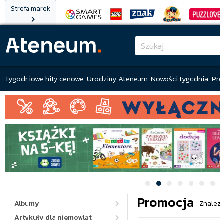
Strefa marek
Tygodniowe hity cenowe
Urodziny Ateneum
Nowości tygodnia
Pr
Promocja
Albumy
Znalez
Artykuły dla niemowląt