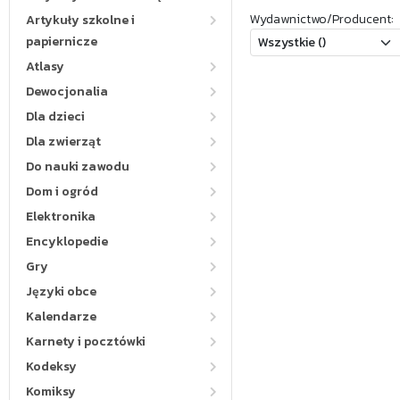
Wydawnictwo/Producent:
Artykuły szkolne i
papiernicze
Atlasy
Dewocjonalia
Dla dzieci
Dla zwierząt
Do nauki zawodu
Dom i ogród
Elektronika
Encyklopedie
Gry
Języki obce
Kalendarze
Karnety i pocztówki
Kodeksy
Komiksy