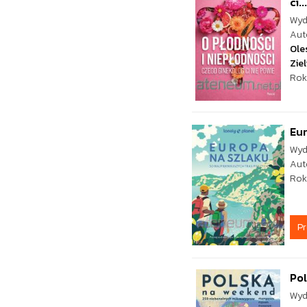
ci...
Wyd
Aut
Ole
Zie
Rok
Eur
Wyd
Aut
Rok
P
Po
Wyd