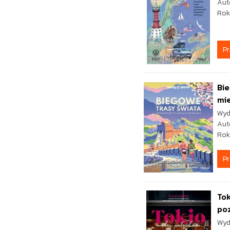
Aut
Rok
P
Bie
mie
Wyd
Aut
Rok
P
Tok
poz
Wyd