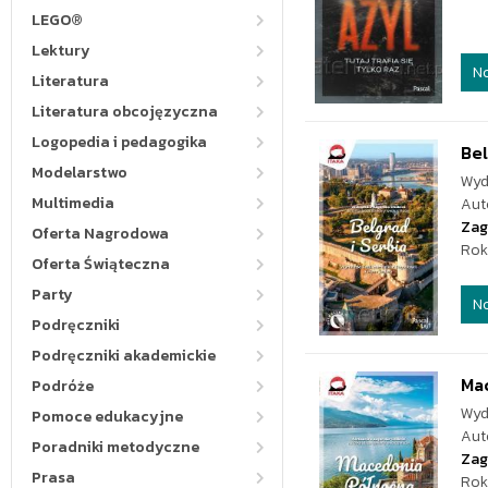
LEGO®
Lektury
N
Literatura
Literatura obcojęzyczna
Logopedia i pedagogika
Bel
Modelarstwo
Wyd
Multimedia
Aut
Zag
Oferta Nagrodowa
Rok
Oferta Świąteczna
Party
N
Podręczniki
Podręczniki akademickie
Ma
Podróże
Wyd
Pomoce edukacyjne
Aut
Poradniki metodyczne
Zag
Prasa
Rok