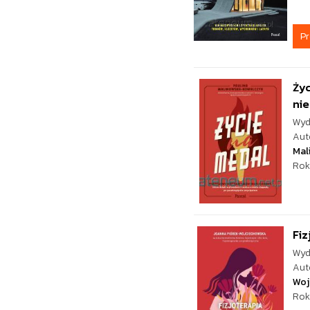
P
Życ
nie
Wyd
Aut
Mal
Rok
Fiz
Wyd
Aut
Woj
Rok