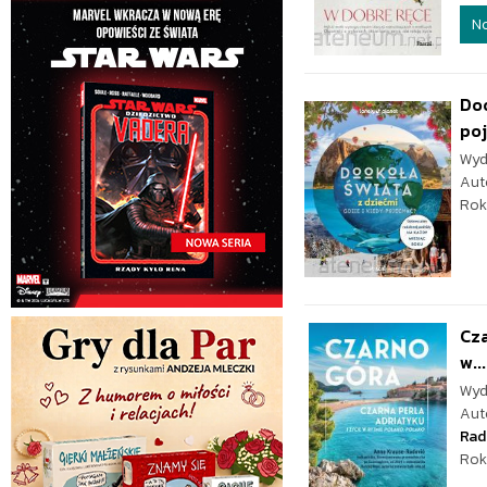
N
Doo
po
Wyd
Aut
Rok
Cza
w...
Wyd
Aut
Rad
Rok