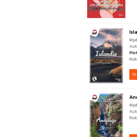
Isl
Wyd
Aut
Pio
Rok
P
An
Wyd
Aut
Rok