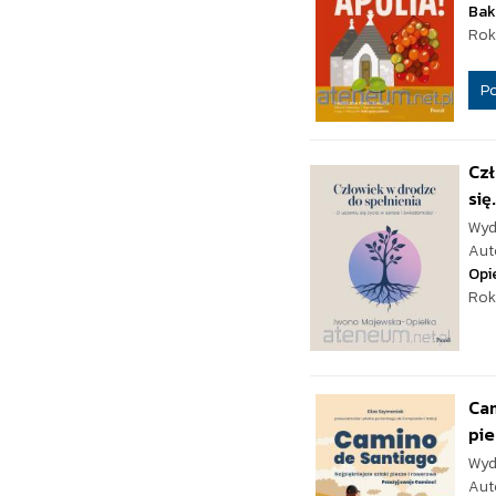
Bak
Rok
P
Czł
się.
Wyd
Aut
Opi
Rok
Cam
pie
Wyd
Aut