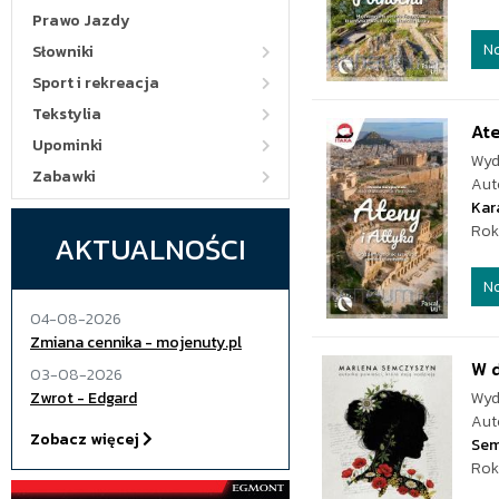
Prawo Jazdy
N
Słowniki
Sport i rekreacja
Tekstylia
Ate
Upominki
Wyd
Zabawki
Aut
Kar
Rok
AKTUALNOŚCI
N
04-08-2026
Zmiana cennika - mojenuty.pl
W 
03-08-2026
Zwrot - Edgard
Wyd
Aut
Zobacz więcej
Sem
Rok