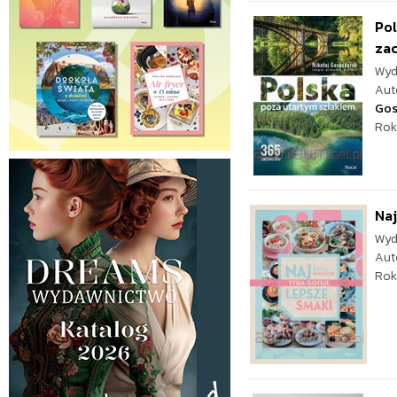
Pol
za
Wyd
Aut
Gos
Rok
Naj
Wyd
Aut
Rok