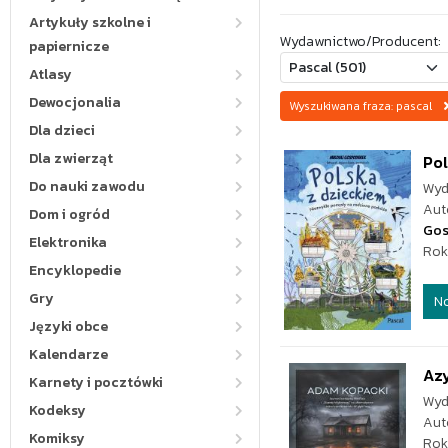
Artykuły szkolne i
Wydawnictwo/Producent:
papiernicze
Atlasy
Dewocjonalia
Wyszukiwana fraza: pascal
Dla dzieci
Dla zwierząt
Pol
Do nauki zawodu
Wyd
Aut
Dom i ogród
Gos
Elektronika
Rok
Encyklopedie
Gry
N
Języki obce
Kalendarze
Az
Karnety i pocztówki
Wyd
Kodeksy
Aut
Komiksy
Rok