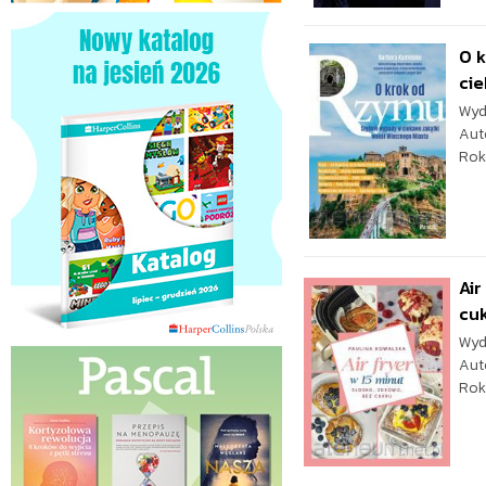
O 
cie
Wyd
Aut
Rok
Air
cu
Wyd
Aut
Rok