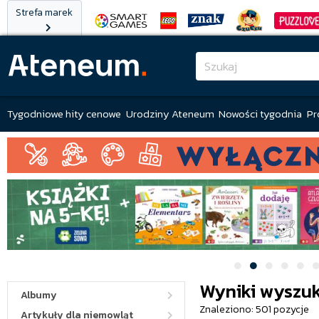
Strefa marek
Tygodniowe hity cenowe
Urodziny Ateneum
Nowości tygodnia
Pr
Wyniki wyszuk
Albumy
Znaleziono: 501 pozycje
Artykuły dla niemowląt