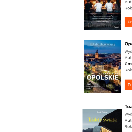
Aut
Rok
P
Opo
Wyd
Aut
Gos
Rok
P
Toa
Wyd
Aut
Rok