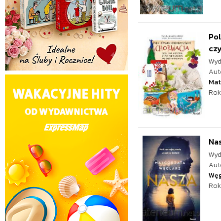
Pol
czyl
Wyd
Aut
Mat
Rok
Na
Wyd
Aut
Węg
Rok