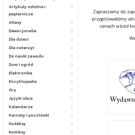
Artykuły szkolne i
Zapraszamy do zapo
papiernicze
przygotowaliśmy atr
Atlasy
cenach wśród ksi
Dewocjonalia
We
Dla dzieci
Dla zwierząt
Do nauki zawodu
Dom i ogród
Elektronika
Encyklopedie
Gry
A5_WYDAWN
Języki obce
Kalendarze
Karnety i pocztówki
Kodeksy
Komiksy