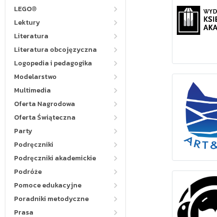
LEGO®
Lektury
AKADEMICKA_
Literatura
Literatura obcojęzyczna
Logopedia i pedagogika
Modelarstwo
Multimedia
Oferta Nagrodowa
Oferta Świąteczna
ART_AND_
Party
Podręczniki
Podręczniki akademickie
Podróże
Pomoce edukacyjne
Poradniki metodyczne
Prasa
AUDIO LI