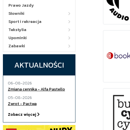
Prawo Jazdy
Słowniki
Sport i rekreacja
Tekstylia
Upominki
Zabawki
BOOKPL
AKTUALNOŚCI
06-08-2026
Zmiana cennika - Alfa Pastello
05-08-2026
Zwrot - Pactwa
Zobacz więcej
BUMCYKC