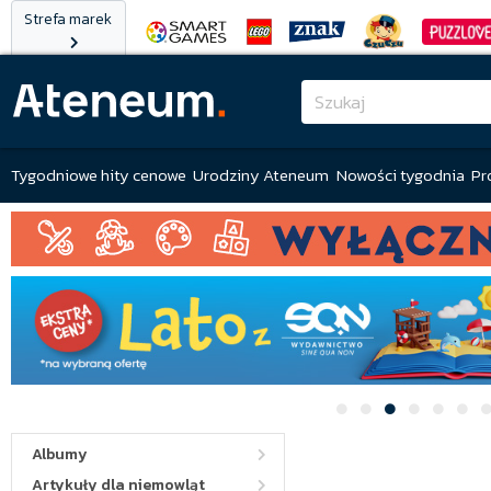
Strefa marek
Tygodniowe hity cenowe
Urodziny Ateneum
Nowości tygodnia
Pr
Albumy
Artykuły dla niemowląt