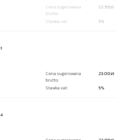
Cena sugerowana
22.99zł
brutto:
Stawka vat:
5%
1
Cena sugerowana
23.00zł
brutto:
Stawka vat:
5%
74