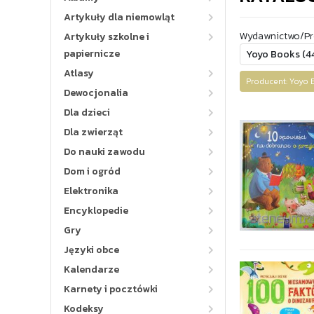
Artykuły dla niemowląt
Wydawnictwo/Pr
Artykuły szkolne i
papiernicze
Atlasy
Producent: Yoy
Dewocjonalia
Dla dzieci
Dla zwierząt
Do nauki zawodu
Dom i ogród
Elektronika
Encyklopedie
Gry
Języki obce
Kalendarze
Karnety i pocztówki
Kodeksy