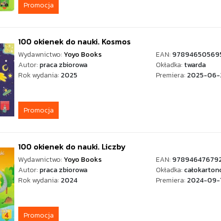
Promocja
100 okienek do nauki. Kosmos
Wydawnictwo:
Yoyo Books
EAN:
97894650569
Autor:
praca zbiorowa
Okładka:
twarda
Rok wydania:
2025
Premiera:
2025-06-
Promocja
100 okienek do nauki. Liczby
Wydawnictwo:
Yoyo Books
EAN:
97894647679
Autor:
praca zbiorowa
Okładka:
całokarton
Rok wydania:
2024
Premiera:
2024-09-
Promocja