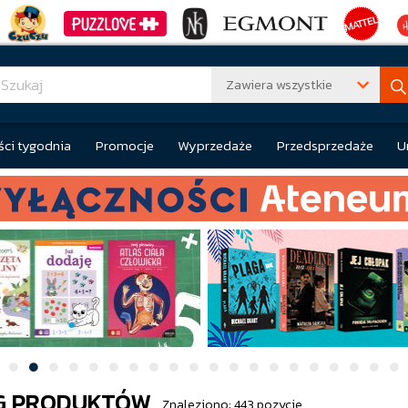
Zawiera wszystkie
ci tygodnia
Promocje
Wyprzedaże
Przedsprzedaże
U
G PRODUKTÓW
Znaleziono: 443 pozycje