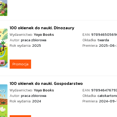
100 okienek do nauki. Dinozaury
Wydawnictwo:
Yoyo Books
EAN:
97894650569
Autor:
praca zbiorowa
Okładka:
twarda
Rok wydania:
2025
Premiera:
2025-06-
Promocja
100 okienek do nauki. Gospodarstwo
Wydawnictwo:
Yoyo Books
EAN:
97894647679
Autor:
praca zbiorowa
Okładka:
całokarton
Rok wydania:
2024
Premiera:
2024-09-