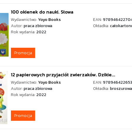
100 okienek do nauki. Słowa
Wydawnictwo:
Yoyo Books
EAN:
97894642270
Autor:
praca zbiorowa
Okładka:
całokarton
Rok wydania:
2022
Promocja
12 papierowych przyjaciół zwierzaków. Dzikie...
Wydawnictwo:
Yoyo Books
EAN:
97894642265
Autor:
praca zbiorowa
Okładka:
broszurowa
Rok wydania:
2022
Promocja