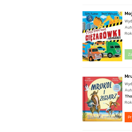
Moj
Wyd
Aut
Rok
Z
Mru
Wyd
Aut
Tho
Rok
P