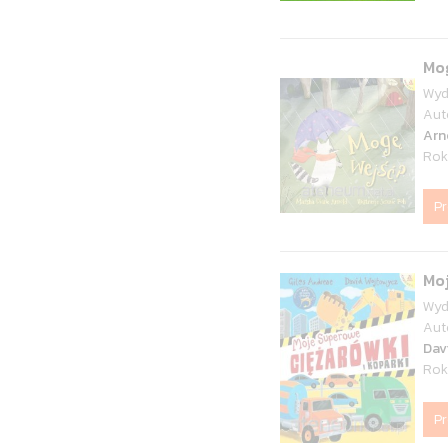
Mo
Wyd
Aut
Arn
Rok
P
Moj
Wyd
Aut
Dav
Rok
P