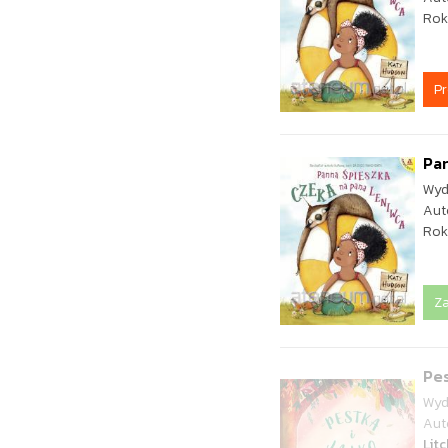
Rok
P
Pan
Wyd
Aut
Rok
Z
Pes
Wyd
Aut
Litc