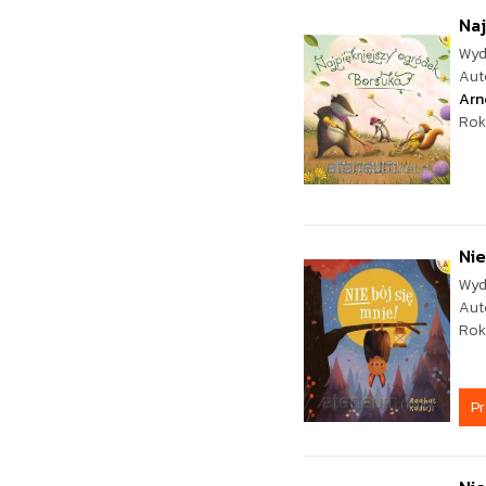
Naj
Wyd
Aut
Arn
Rok
Nie
Wyd
Aut
Rok
P