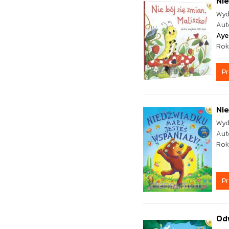
Nie
Wyd
Aut
Aye
Rok
P
Nie
Wyd
Aut
Rok
P
Odw