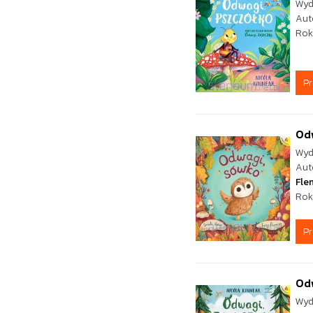
Wyd
Aut
Rok
P
Od
Wyd
Aut
Fle
Rok
P
Odw
Wyd