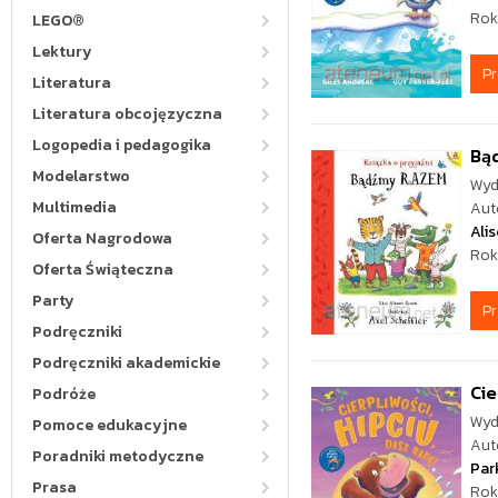
Rok
LEGO®
Lektury
P
Literatura
Literatura obcojęzyczna
Logopedia i pedagogika
Bąd
Modelarstwo
Wyd
Multimedia
Aut
Ali
Oferta Nagrodowa
Rok
Oferta Świąteczna
Party
P
Podręczniki
Podręczniki akademickie
Cie
Podróże
Wyd
Pomoce edukacyjne
Aut
Poradniki metodyczne
Par
Prasa
Rok