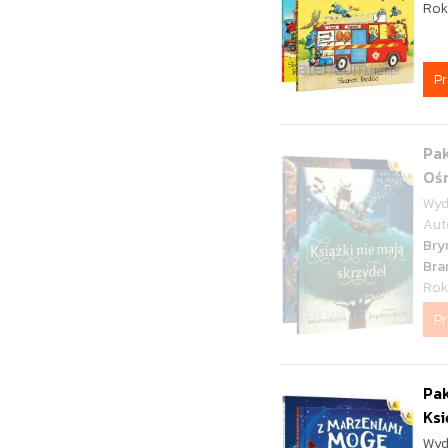
Rok
P
Pak
Ośm
Wyd
Aut
Bry
Bra
Rok
P
Pak
Ksi
Wyd