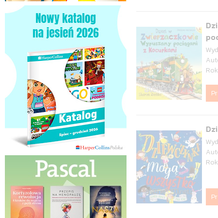
Dz
poc
Wyd
Aut
Rok
P
Dz
Wyd
Aut
Rok
P