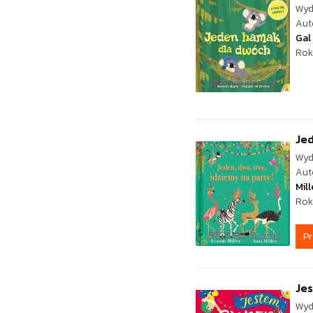
Wyd
Aut
Gal
Rok
Jed
Wyd
Aut
Mill
Rok
P
Je
Wyd