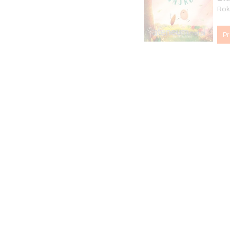
Rok
P