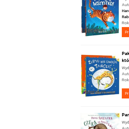
Aut
Har
Rab
Rok
P
Pak
któ
Wyd
Aut
Rok
P
Pan
Wyd
Aut