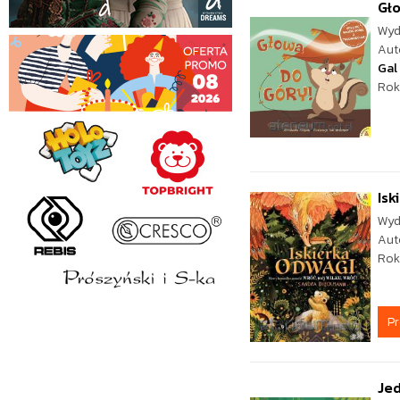
Gło
Wyd
Aut
Gal
Rok
Isk
Wyd
Aut
Rok
P
Jed