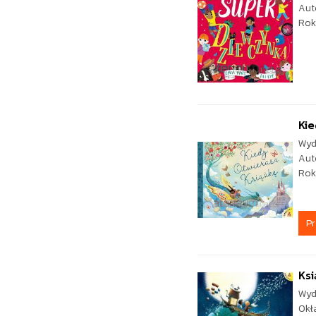
Aut
Rok
Kie
Wyd
Aut
Rok
P
Ksi
Wyd
Okł