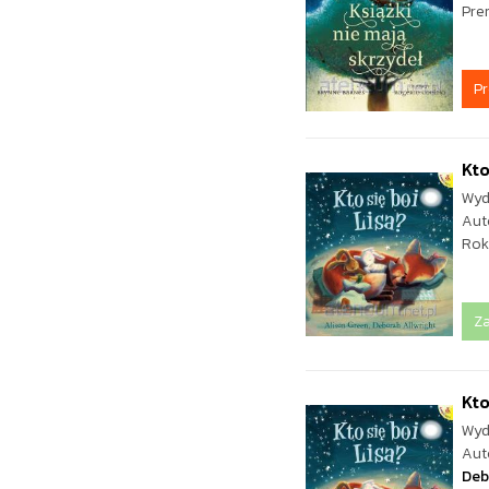
Pre
P
Kto
Wyd
Aut
Rok
Z
Kto
Wyd
Aut
Deb