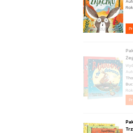
Aut
Rok
P
Pak
Żeg
Wyd
Aut
Tho
Buc
Rok
P
Pak
Trz