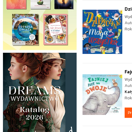
Dz
Wyd
Aut
Rok
Faj
Wyd
Aut
Kat
Rok
P