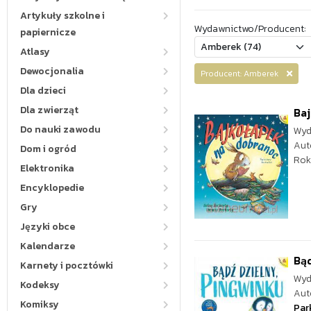
Artykuły szkolne i
Wydawnictwo/Producent:
papiernicze
Atlasy
Dewocjonalia
Producent: Amberek
Dla dzieci
Dla zwierząt
Ba
Do nauki zawodu
Wyd
Aut
Dom i ogród
Rok
Elektronika
Encyklopedie
Gry
Języki obce
Kalendarze
Bąd
Karnety i pocztówki
Wyd
Kodeksy
Aut
Komiksy
Par