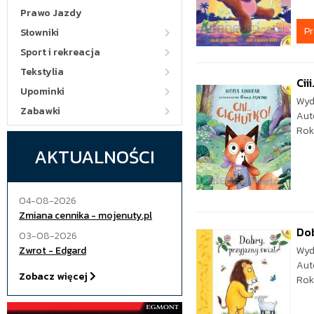
Prawo Jazdy
P
Słowniki
Sport i rekreacja
Tekstylia
Cii
Upominki
Wyd
Zabawki
Aut
Rok
AKTUALNOŚCI
04-08-2026
Zmiana cennika - mojenuty.pl
Dob
03-08-2026
Zwrot - Edgard
Wyd
Aut
Zobacz więcej
Rok