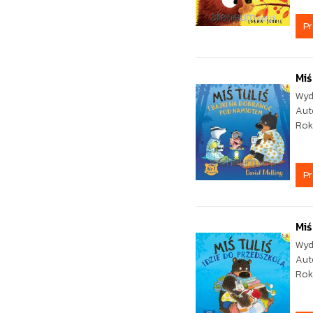
P
Miś
Wyd
Aut
Rok
P
Miś
Wyd
Aut
Rok