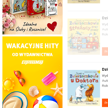
Dzi
Wyd
Aut
Rok
P
Dzi
Wyd
Aut
Rok
P