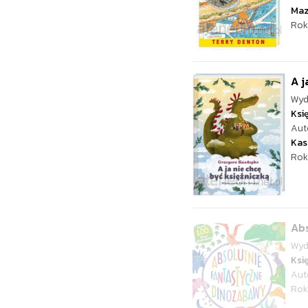
Ma
Rok
A j
Wyd
Ksi
Aut
Kas
Rok
Ab
Wyd
Ksi
Aut
Rok