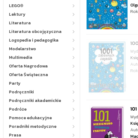
Olg
LEGO®
Rok
Lektury
Literatura
Literatura obcojęzyczna
Logopedia i pedagogika
10
Modelarstwo
Wyd
Multimedia
Ksi
Aut
Oferta Nagrodowa
Rok
Oferta Świąteczna
Party
Podręczniki
Podręczniki akademickie
101
Podróże
Wyd
Pomoce edukacyjne
Ksi
Poradniki metodyczne
Aut
Prasa
Mad