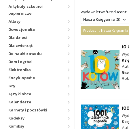
Artykuły szkolne i
Wydawnictwo/Producent:
papiernicze
Atlasy
Dewocjonalia
Producent: Nasza Księgarn
Dla dzieci
Dla zwierząt
10 
Do nauki zawodu
Wyd
Ksi
Dom i ogród
Aut
Elektronika
Gra
Encyklopedie
Rok
Gry
Języki obce
Kalendarze
10
Karnety i pocztówki
Wyd
Kodeksy
Ksi
Komiksy
Aut