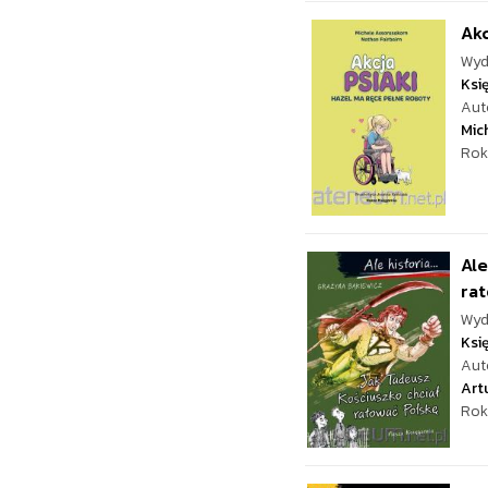
Akc
Wyd
Ksi
Aut
Mic
Rok
Ale
ra
Wyd
Ksi
Aut
Art
Rok