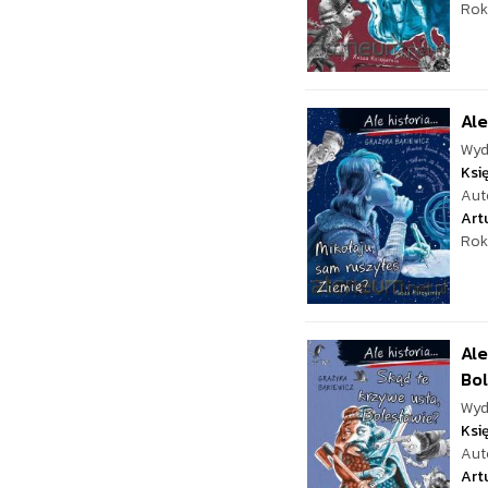
Rok
Ale
Wyd
Ksi
Aut
Art
Rok
Ale
Bol
Wyd
Ksi
Aut
Art