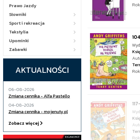
Rok
Prawo Jazdy
Słowniki
Sport i rekreacja
Tekstylia
10
Upominki
Wyd
Zabawki
Ksi
Aut
Ter
AKTUALNOŚCI
Rok
06-08-2026
Zmiana cennika - Alfa Pastello
117
04-08-2026
Zmiana cennika - mojenuty.pl
Wyd
Ksi
Zobacz więcej
Aut
Ter
Rok