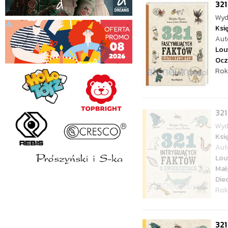
321
Wyd
Ksi
Aut
Lou
Ocz
Rok
321
Wyd
Ksi
Aut
Lou
Mał
Die
Rok
321