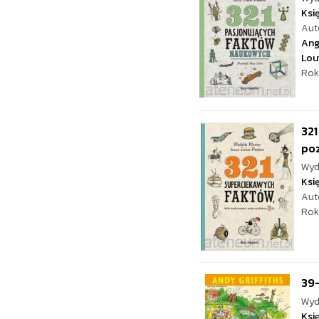
Ksi
Aut
Ang
Lou
Rok
321
po
Wyd
Ksi
Aut
Rok
39
Wyd
Ksi