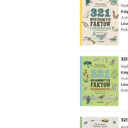
Wyd
Ksi
Aut
Lou
Rok
321
Wyd
Ksi
Aut
Lou
Rok
32
Wyd