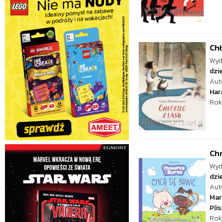
Chł
Wyd
dzie
Aut
Har
Rok
Chm
Wyd
dzie
Aut
Mar
Pli
Rok