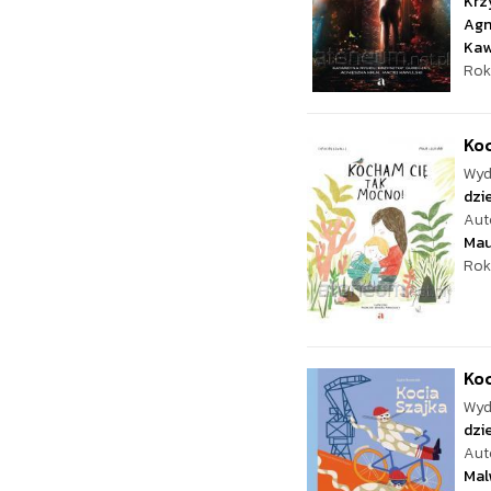
Krz
Agn
Kaw
Rok
Ko
Wyd
dzie
Aut
Mau
Rok
Koc
Wyd
dzie
Aut
Mal