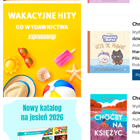
Chm
Wyd
dzie
Aut
Mar
Pli
Rok
P
Cho
Wyd
dzie
Aut
Dąb
Rok