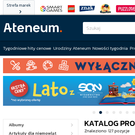
Strefa marek
Tygodniowe hity cenowe
Urodziny Ateneum
Nowości tygodnia
Pr
KATALOG PR
Albumy
Znaleziono: 127 pozycje
Artykuły dla niemowląt