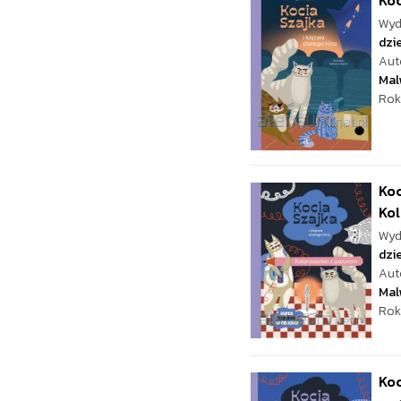
Koc
Wyd
dzie
Aut
Mal
Rok
Koc
Ko
Wyd
dzie
Aut
Mal
Rok
Koc