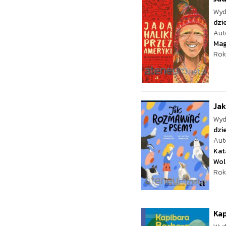
Wyd
dzie
Aut
Mag
Rok
Ja
Wyd
dzie
Aut
Kat
Wol
Rok
Kap