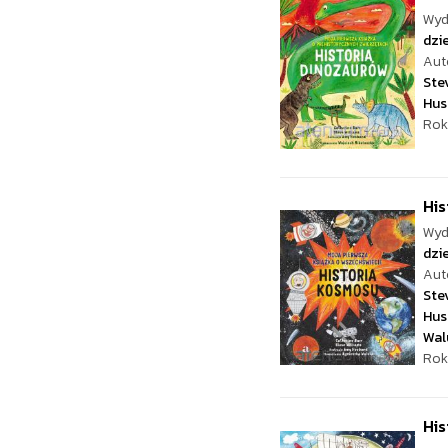
Wyd
dzie
Aut
Ste
Hus
Rok
His
Wyd
dzie
Aut
Ste
Hus
Wal
Rok
His