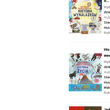
o...
Wyd
dzie
Aut
Ste
Hus
Rok
His
ewo
Wyd
dzie
Aut
Ste
Hus
Wal
Rok
Jad