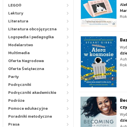
Ale
LEGO®
Mar
Lektury
Rok
Literatura
Literatura obcojęzyczna
Logopedia i pedagogika
Baz
Modelarstwo
Wyd
Multimedia
dzie
Aut
Oferta Nagrodowa
Rok
Oferta Świąteczna
Party
Podręczniki
Podręczniki akademickie
Bec
Podróże
czy
Pomoce edukacyjne
Wyd
Poradniki metodyczne
dzie
Prasa
Aut