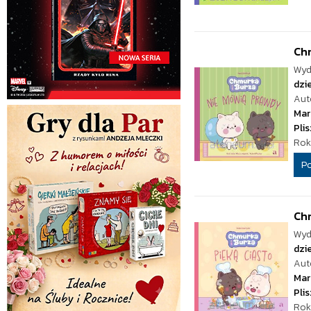
Chm
Wyd
dzie
Aut
Mar
Pli
Rok
P
Chm
Wyd
dzie
Aut
Mar
Pli
Rok