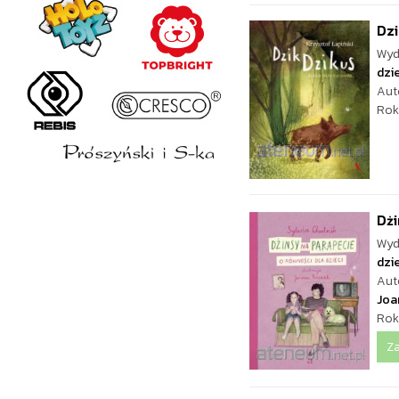
Dzi
Wyd
dzie
Aut
Rok
Dżi
Wyd
dzie
Aut
Joa
Rok
Z