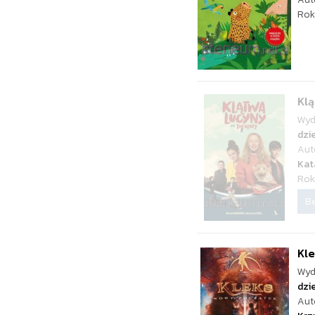
Rok
Klą
Wyd
dzie
Aut
Kat
Rok
Be
Kl
Wyd
dzie
Aut