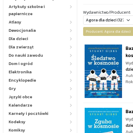
Artykuły szkolne i
Wydawnictwo/Producent:
papiernicze
Atlasy
Dewocjonalia
Producent: Agora dla dziec
Dla dzieci
Dla zwierząt
Baz
ko
Do nauki zawodu
Wyd
Dom i ogród
dzie
Elektronika
Aut
Encyklopedie
Rok
Gry
Języki obce
Kalendarze
Baz
Karnety i pocztówki
Wyd
Kodeksy
dzie
Komiksy
Aut