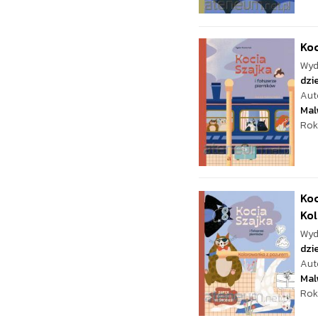
Koc
Wyd
dzie
Aut
Mal
Rok
Koc
Ko
Wyd
dzie
Aut
Mal
Rok