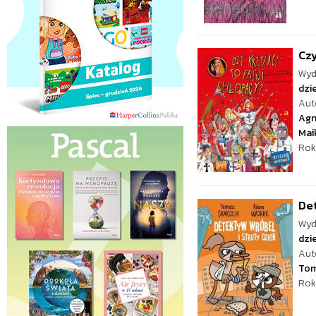
Czy
Wyd
dzie
Aut
Agn
Mai
Rok
Det
Wyd
dzie
Aut
Tom
Rok