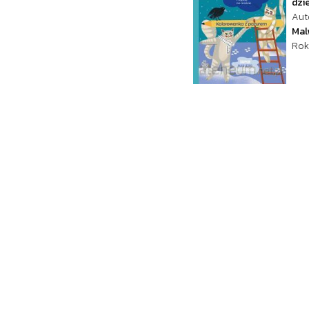
dzie
Aut
Mal
Rok