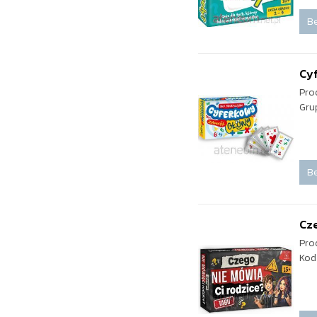
Be
Cy
Pro
Gru
Be
Cze
Pro
Kod