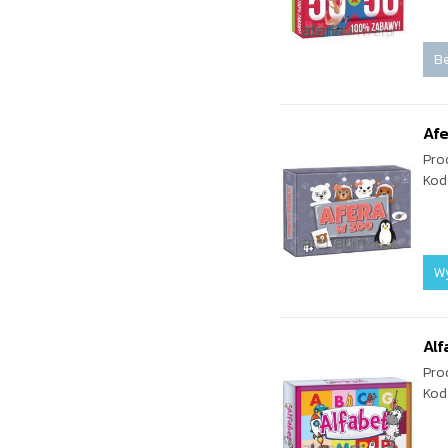
Be
Af
Pro
Kod
W
Alf
Pro
Kod