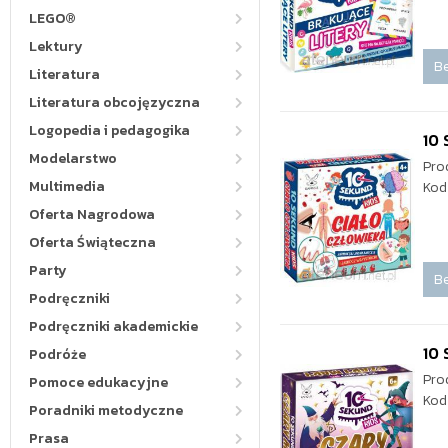
LEGO®
Lektury
Be
Literatura
Literatura obcojęzyczna
Logopedia i pedagogika
10 
Modelarstwo
Pro
Multimedia
Kod
Oferta Nagrodowa
Oferta Świąteczna
Party
Be
Podręczniki
Podręczniki akademickie
10 
Podróże
Pro
Pomoce edukacyjne
Kod
Poradniki metodyczne
Prasa