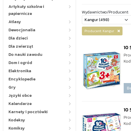
Artykuły szkolne i
Wydawnictwo/Producent:
papiernicze
Atlasy
Dewocjonalia
Producent: Kangur
Dla dzieci
Dla zwierząt
10 
Do nauki zawodu
Pro
Kod
Dom i ogród
Elektronika
Encyklopedie
Gry
Be
Języki obce
Kalendarze
10 
Karnety i pocztówki
Pro
Kodeksy
Kod
Komiksy