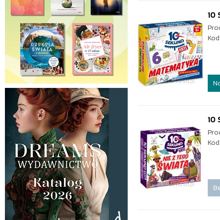
10
Pro
Kod
N
10 
Pro
Kod
Be