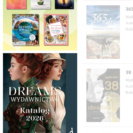
365
Wyd
Aut
Rok
38
Wyd
Aut
Rok