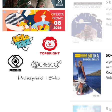
5 b
Wyd
Aut
Dor
Rok
50-
Wyd
Aut
Koz
Rok
9 g