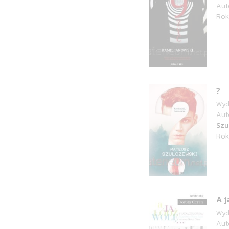
Aut
Rok
?
Wyd
Aut
Szu
Rok
A j
Wyd
Aut