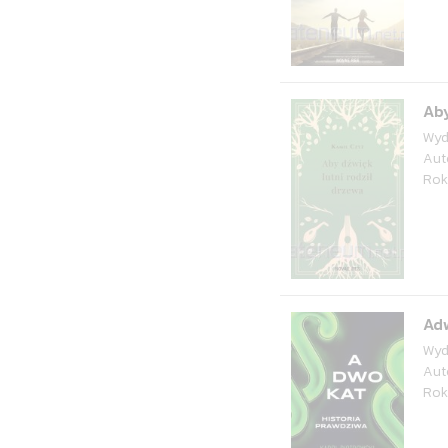
Aby
Wyd
Aut
Rok
Adw
Wyd
Aut
Rok