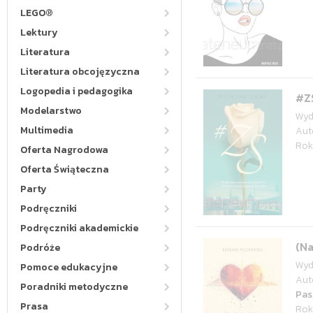
LEGO®
Lektury
Literatura
Literatura obcojęzyczna
Logopedia i pedagogika
#Z
Modelarstwo
Wyd
Multimedia
Aut
Rok
Oferta Nagrodowa
Oferta Świąteczna
Party
Podręczniki
Podręczniki akademickie
(N
Podróże
Wyd
Pomoce edukacyjne
Aut
Poradniki metodyczne
Pas
Prasa
Rok