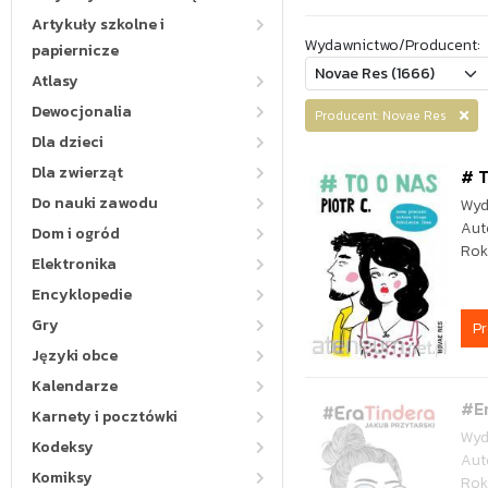
Artykuły szkolne i
Wydawnictwo/Producent:
papiernicze
Atlasy
Dewocjonalia
Producent: Novae Res
Dla dzieci
Dla zwierząt
# 
Do nauki zawodu
Wyd
Aut
Dom i ogród
Rok
Elektronika
Encyklopedie
Gry
P
Języki obce
Kalendarze
#E
Karnety i pocztówki
Wyd
Kodeksy
Aut
Komiksy
Rok