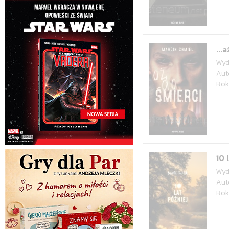
...
Wyd
Aut
Rok
10 
Wyd
Aut
Rok