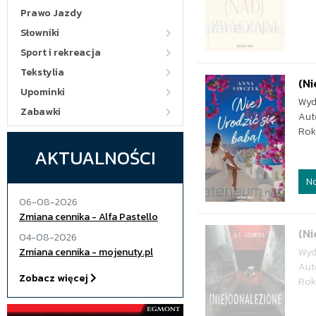
Prawo Jazdy
Słowniki
Sport i rekreacja
Tekstylia
(Ni
Upominki
Wyd
Zabawki
Aut
Rok
AKTUALNOŚCI
N
06-08-2026
Zmiana cennika - Alfa Pastello
(N
04-08-2026
Zmiana cennika - mojenuty.pl
Wyd
Aut
Zobacz więcej
Rok