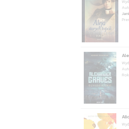
Wyd
Aut
Jan
Pre
Ale
Wyd
Aut
Rok
Ali
Wyd