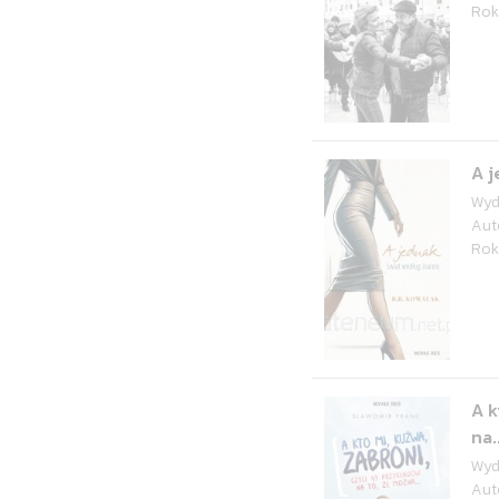
Rok
A j
Wyd
Aut
Rok
A k
na.
Wyd
Aut