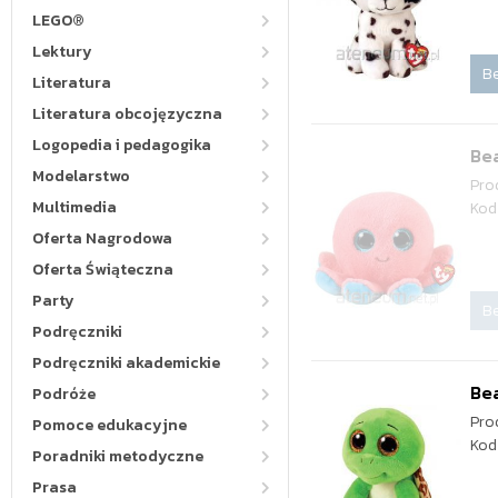
LEGO®
Lektury
Be
Literatura
Literatura obcojęzyczna
Logopedia i pedagogika
Bea
Modelarstwo
Pro
Multimedia
Kod
Oferta Nagrodowa
Oferta Świąteczna
Party
Be
Podręczniki
Podręczniki akademickie
Bea
Podróże
Pro
Pomoce edukacyjne
Kod
Poradniki metodyczne
Prasa