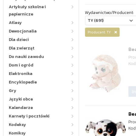
Artykuły szkolne i
Wydawnictwo/Producent:
papiernicze
Atlasy
Dewocjonalia
Producent: TY
Dla dzieci
Dla zwierząt
Bea
Do nauki zawodu
Pro
Kod
Dom i ogród
Elektronika
Encyklopedie
Gry
Be
Języki obce
Kalendarze
Bea
Karnety i pocztówki
Pro
Kodeksy
Kod
Komiksy