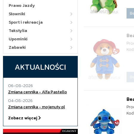
Prawo Jazdy
Be
Słowniki
Sport i rekreacja
Tekstylia
Bea
Upominki
Pro
Zabawki
Kod
AKTUALNOŚCI
Be
06-08-2026
Zmiana cennika - Alfa Pastello
Bea
04-08-2026
Zmiana cennika - mojenuty.pl
Pro
Kod
Zobacz więcej