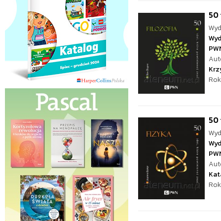
50 
Wyd
Wyd
PW
Aut
Krz
Rok
50 
Wyd
Wyd
PW
Aut
Kat
Rok