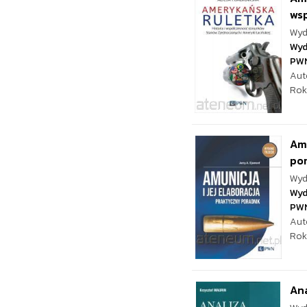
wsp
Wyd
Wyd
PW
Aut
Rok
Amu
po
Wyd
Wyd
PW
Aut
Rok
Ana