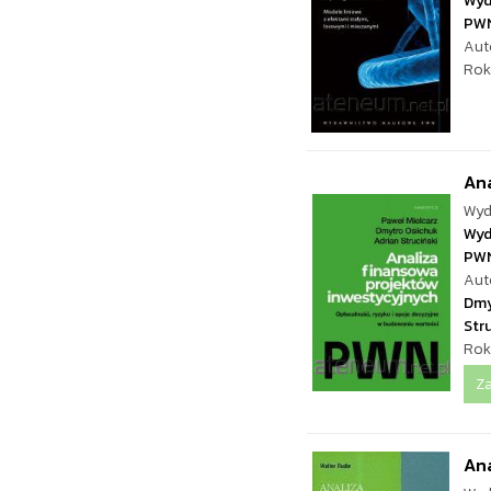
Wyd
PW
Aut
Rok
Ana
Wyd
Wyd
PW
Aut
Dmy
Stru
Rok
Z
Ana