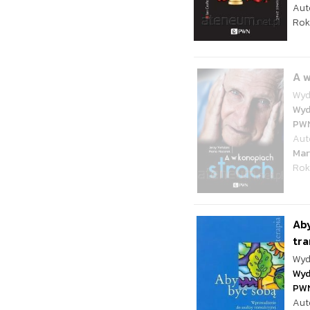
Aut
Rok
A w
Wyd
Wyd
PW
Aut
Mar
Rok
Aby
tr
Wyd
Wyd
PW
Aut