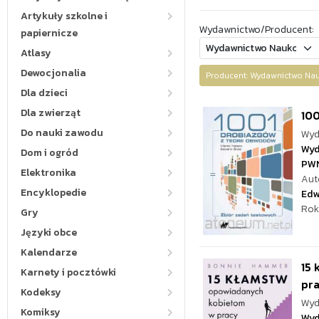
Artykuły szkolne i
Wydawnictwo/Producent:
papiernicze
Atlasy
Dewocjonalia
Producent: Wydawnictwo 
Dla dzieci
Dla zwierząt
100
Do nauki zawodu
Wyd
Wyd
Dom i ogród
PW
Elektronika
Aut
Encyklopedie
Edw
Rok
Gry
Języki obce
Kalendarze
15
Karnety i pocztówki
pra
Kodeksy
Wyd
Komiksy
Wyd