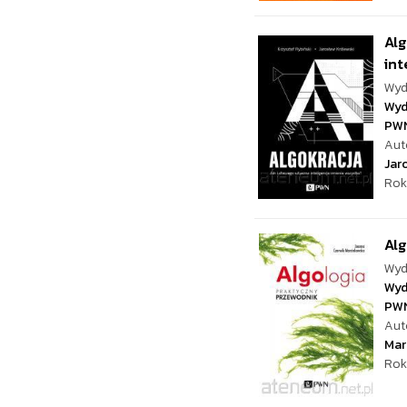
Alg
int
Wyd
Wyd
PW
Aut
Jar
Rok
Alg
Wyd
Wyd
PW
Aut
Mar
Rok