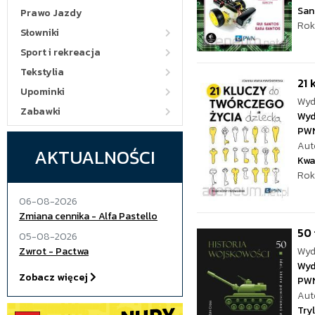
San
Prawo Jazdy
Rok
Słowniki
Sport i rekreacja
Tekstylia
21 
Upominki
Wyd
Zabawki
Wyd
PW
Aut
AKTUALNOŚCI
Kwa
Rok
06-08-2026
Zmiana cennika - Alfa Pastello
50 
05-08-2026
Zwrot - Pactwa
Wyd
Wyd
Zobacz więcej
PW
Aut
Tryl