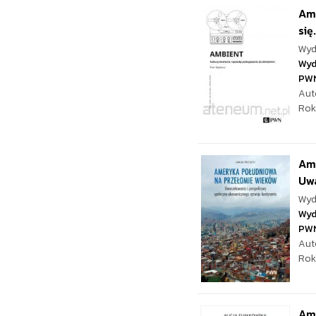
Amb
się.
Wyd
Wyd
PW
Aut
Rok
Am
Uw
Wyd
Wyd
PW
Aut
Rok
Ame