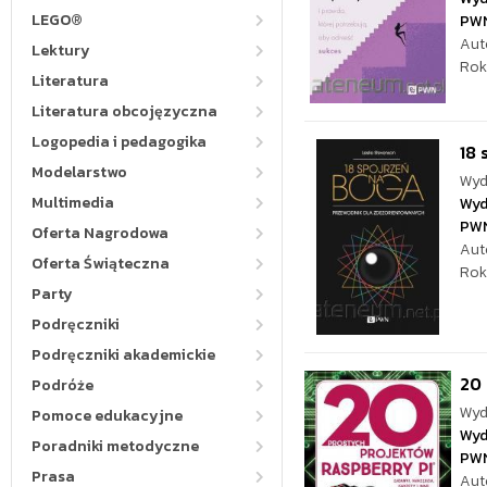
LEGO®
PW
Aut
Lektury
Rok
Literatura
Literatura obcojęzyczna
Logopedia i pedagogika
18 
Modelarstwo
Wyd
Multimedia
Wyd
PW
Oferta Nagrodowa
Aut
Oferta Świąteczna
Rok
Party
Podręczniki
Podręczniki akademickie
20 
Podróże
Wyd
Pomoce edukacyjne
Wyd
Poradniki metodyczne
PW
Prasa
Aut