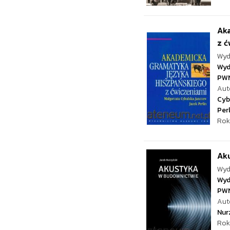
Ak
z ć
Wyd
Wyd
PW
Aut
Cyb
Perl
Rok
Ak
Wyd
Wyd
PW
Aut
Nur
Rok