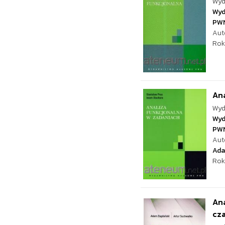
Wyd
Wyd
PW
Aut
Rok
Ana
Wyd
Wyd
PW
Aut
Ada
Rok
Ana
cz