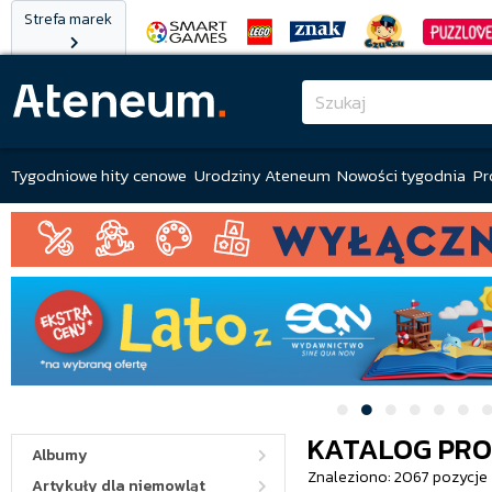
Strefa marek
Tygodniowe hity cenowe
Urodziny Ateneum
Nowości tygodnia
Pr
KATALOG PR
Albumy
Znaleziono: 2067 pozycje
Artykuły dla niemowląt