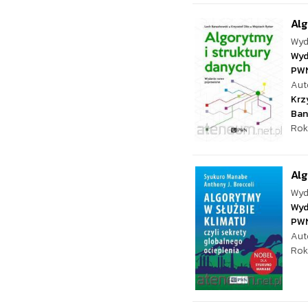
Alg
Wyd
Wyd
PW
Aut
Krz
Ban
Rok
Alg
Wyd
Wyd
PW
Aut
Rok