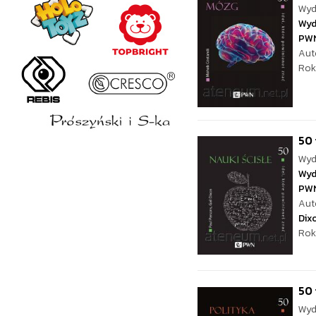
Wyd
Wyd
PW
Aut
Rok
50 
Wyd
Wyd
PW
Aut
Dix
Rok
50 
Wyd