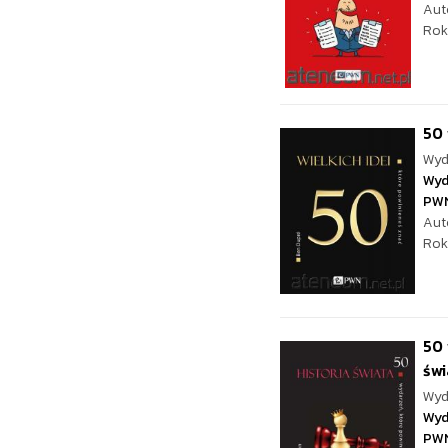
Aut
Rok
50 
Wyd
Wyd
PW
Aut
Rok
50 
świ
Wyd
Wyd
PW