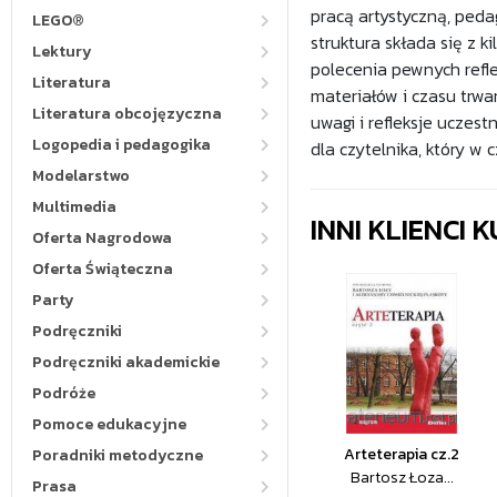
pracą artystyczną, peda
LEGO®
struktura składa się z k
Lektury
polecenia pewnych refle
Literatura
materiałów i czasu trwa
Literatura obcojęzyczna
uwagi i refleksje uczes
Logopedia i pedagogika
dla czytelnika, który w 
Modelarstwo
Multimedia
INNI KLIENCI
Oferta Nagrodowa
Oferta Świąteczna
Party
Podręczniki
Podręczniki akademickie
Podróże
Pomoce edukacyjne
Arteterapia cz.2
Poradniki metodyczne
Bartosz Łoza...
Prasa