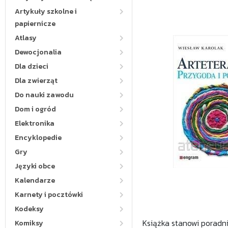
Artykuły szkolne i
papiernicze
Atlasy
Dewocjonalia
Dla dzieci
Dla zwierząt
Do nauki zawodu
Dom i ogród
Elektronika
Encyklopedie
Gry
Języki obce
Kalendarze
Karnety i pocztówki
Kodeksy
Książka stanowi poradni
Komiksy