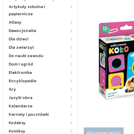
Artykuły szkolne i
papiernicze
Atlasy
Dewocjonalia
Dla dzieci
Dla zwierząt
Do nauki zawodu
Dom i ogród
Elektronika
Encyklopedie
Gry
Języki obce
Kalendarze
Karnety i pocztówki
Kodeksy
Komiksy
Bez prawa zwrotu