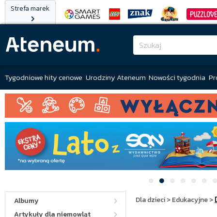
Strefa marek
Tygodniowe hity cenowe
Urodziny Ateneum
Nowości tygodnia
Pr
Dla dzieci
>
Edukacyjne
>
Albumy
Artykuły dla niemowląt