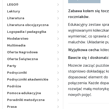
LEGO®
Zabawa kołem się tocz
Lektury
roczniaków.
Literatura
Edukacyjny zestaw spraw
Literatura obcojęzyczna
wyjmowanymi kółeczkam
Logopedia i pedagogika
wymieniać, co sprawia d
Modelarstwo
maluchów. Układanie pu
Multimedia
Wyjątkowa cecha:
kółe
Oferta Nagrodowa
Bawcie się i doskonalc
Oferta Świąteczna
Możecie zacząć puzzlową
Party
stopniowo dokładając ko
Podręczniki
dopasować element do d
Podręczniki akademickie
połączenia. Każde dopa
Podróże
rozwijać małą motorykę
Pomoce edukacyjne
nowych pojęć.
Poradniki metodyczne
Prasa