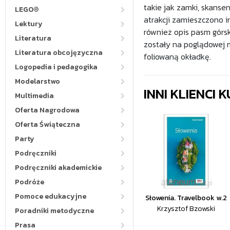
takie jak zamki, skansen
LEGO®
atrakcji zamieszczono i
Lektury
również opis pasm górs
Literatura
zostały na poglądowej 
Literatura obcojęzyczna
foliowaną okładkę.
Logopedia i pedagogika
Modelarstwo
INNI KLIENCI
Multimedia
Oferta Nagrodowa
Oferta Świąteczna
Party
Podręczniki
Podręczniki akademickie
Podróże
Pomoce edukacyjne
Słowenia. Travelbook w.2
Krzysztof Bzowski
Poradniki metodyczne
Prasa