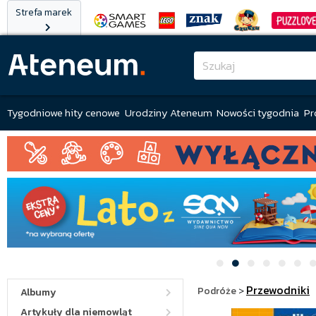
Strefa marek
Tygodniowe hity cenowe
Urodziny Ateneum
Nowości tygodnia
Pr
Przewodniki
Podróże
>
Albumy
Artykuły dla niemowląt