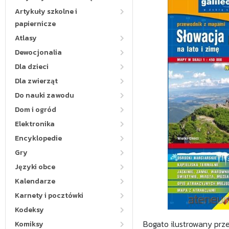
Artykuły szkolne i
papiernicze
Atlasy
Dewocjonalia
Dla dzieci
Dla zwierząt
Do nauki zawodu
Dom i ogród
Elektronika
Encyklopedie
Gry
Języki obce
Kalendarze
Karnety i pocztówki
Kodeksy
Bogato ilustrowany prz
Komiksy