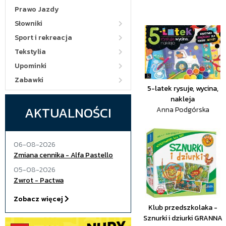
Prawo Jazdy
Słowniki
Sport i rekreacja
Tekstylia
Upominki
Zabawki
5-latek rysuje, wycina,
nakleja
AKTUALNOŚCI
Anna Podgórska
06-08-2026
Zmiana cennika - Alfa Pastello
05-08-2026
Zwrot - Pactwa
Zobacz więcej
Klub przedszkolaka -
Sznurki i dziurki GRANNA