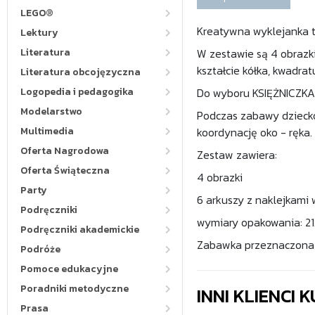
LEGO®
Kreatywna wyklejanka 
Lektury
Literatura
W zestawie są 4 obrazk
kształcie kółka, kwadrat
Literatura obcojęzyczna
Logopedia i pedagogika
Do wyboru KSIĘŻNICZKA
Modelarstwo
Podczas zabawy dziecko 
Multimedia
koordynację oko - ręka.
Oferta Nagrodowa
Zestaw zawiera:
Oferta Świąteczna
4 obrazki
Party
6 arkuszy z naklejkami w
Podręczniki
wymiary opakowania: 21.
Podręczniki akademickie
Zabawka przeznaczona d
Podróże
Pomoce edukacyjne
Poradniki metodyczne
INNI KLIENCI
Prasa