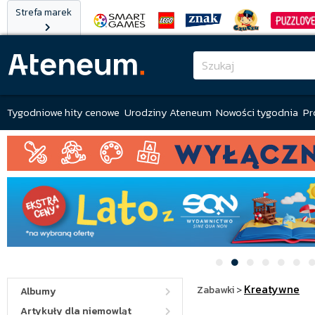
Strefa marek
Tygodniowe hity cenowe
Urodziny Ateneum
Nowości tygodnia
Pr
Kreatywne
Zabawki
>
Albumy
Artykuły dla niemowląt