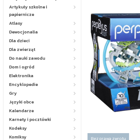
Artykuły szkolne i
papiernicze
Atlasy
Dewocjonalia
Dla dzieci
Dla zwierząt
Do nauki zawodu
Dom i ogród
Elektronika
Encyklopedie
Gry
Języki obce
Kalendarze
Karnety i pocztówki
Kodeksy
Komiksy
Bez prawa zwrotu