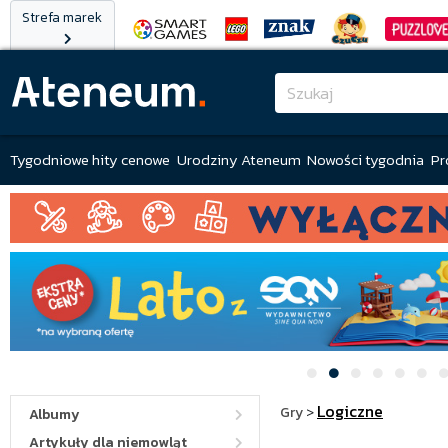
Strefa marek
Tygodniowe hity cenowe
Urodziny Ateneum
Nowości tygodnia
Pr
Logiczne
Gry
>
Albumy
Artykuły dla niemowląt