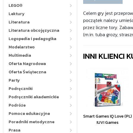
LEGO®
Celem gry jest przeprow
Lektury
początek należy umieści
Literatura
przez liczne tory. Zab
Literatura obcojęzyczna
(m.in. tuba grozy, strasz
Logopedia i pedagogika
Modelarstwo
INNI KLIENCI
Multimedia
Oferta Nagrodowa
Oferta Świąteczna
Party
Podręczniki
Podręczniki akademickie
Podróże
Pomoce edukacyjne
Smart Games IQ Love (PL)
Poradniki metodyczne
IUVI Games
Prasa