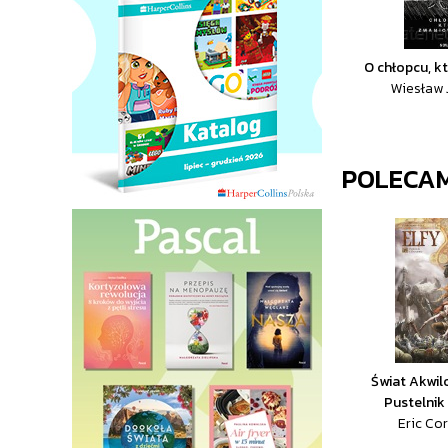
O chłopcu, k
Wiesław 
POLECA
Świat Akwilo
Pustelnik
Eric Cor