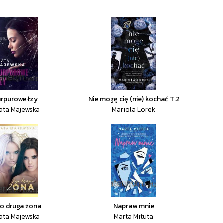
rpurowe łzy
Nie mogę cię (nie) kochać T.2
ata Majewska
Mariola Lorek
o druga żona
Napraw mnie
ata Majewska
Marta Mituta