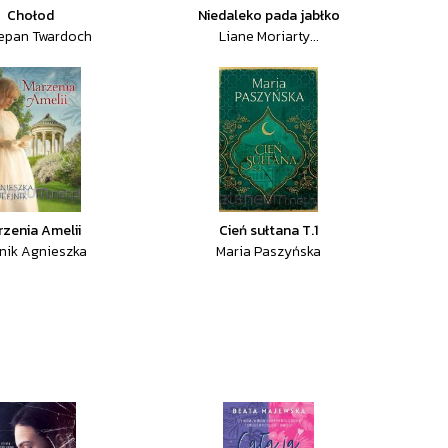
Chołod
Niedaleko pada jabłko
epan Twardoch
Liane Moriarty...
zenia Amelii
Cień sułtana T.1
jnik Agnieszka
Maria Paszyńska