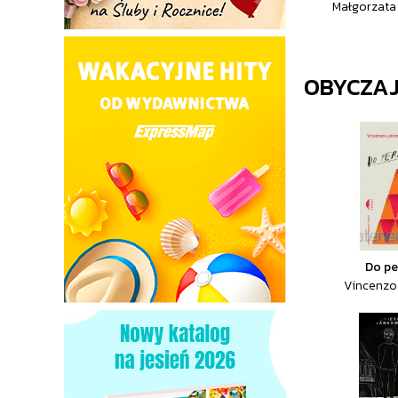
Małgorzata 
OBYCZA
Do pe
Vincenzo