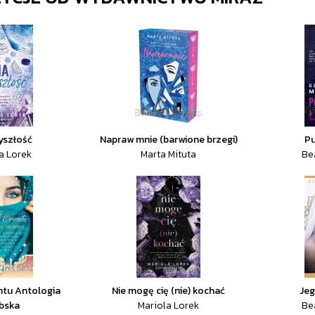
yszłość
Napraw mnie (barwione brzegi)
Pu
a Lorek
Marta Mituta
Be
ntu Antologia
Nie mogę cię (nie) kochać
Jeg
bska
Mariola Lorek
Be