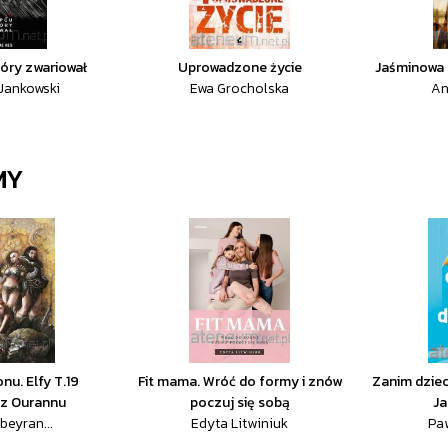
tóry zwariował
Uprowadzone życie
Jaśminowa 
Jankowski
Ewa Grocholska
An
MY
nu. Elfy T.19
Fit mama. Wróć do formy i znów
Zanim dziec
 z Ourannu
poczuj się sobą
Ja
beyran...
Edyta Litwiniuk
Paw