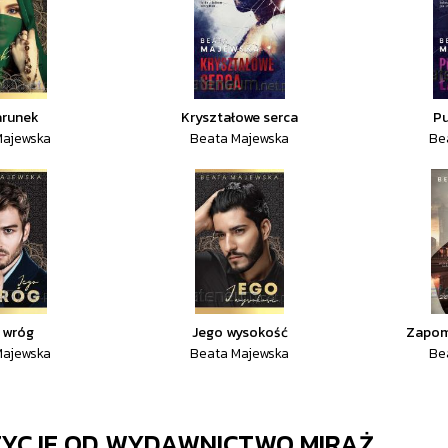
arunek
Kryształowe serca
Pu
Majewska
Beata Majewska
Be
 wróg
Jego wysokość
Zapomn
Majewska
Beata Majewska
Be
ZYCJE OD
WYDAWNICTWO MIRAŻ