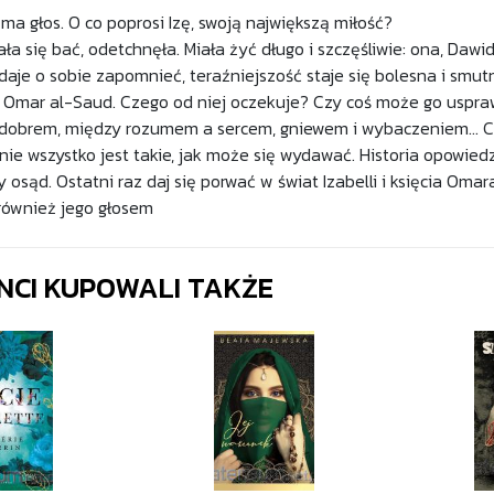
ma głos. O co poprosi Izę, swoją największą miłość?
ała się bać, odetchnęła. Miała żyć długo i szczęśliwie: ona, Dawi
daje o sobie zapomnieć, teraźniejszość staje się bolesna i smut
 Omar al-Saud. Czego od niej oczekuje? Czy coś może go uspraw
dobrem, między rozumem a sercem, gniewem i wybaczeniem... Czw
nie wszystko jest takie, jak może się wydawać. Historia opowied
 osąd. Ostatni raz daj się porwać w świat Izabelli i księcia Omar
również jego głosem
ENCI KUPOWALI TAKŻE