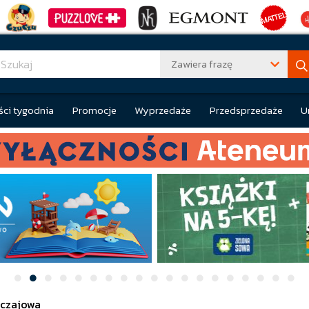
Zawiera frazę
ci tygodnia
Promocje
Wyprzedaże
Przedsprzedaże
U
czajowa