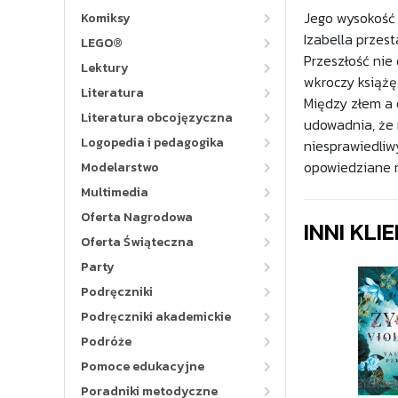
Jego wysokość 
Komiksy
Izabella przest
LEGO®
Przeszłość nie 
Lektury
wkroczy książę
Literatura
Między złem a 
Literatura obcojęzyczna
udowadnia, że 
Logopedia i pedagogika
niesprawiedliwy
opowiedziane 
Modelarstwo
Multimedia
Oferta Nagrodowa
INNI KLI
Oferta Świąteczna
Party
Podręczniki
Podręczniki akademickie
Podróże
Pomoce edukacyjne
Poradniki metodyczne