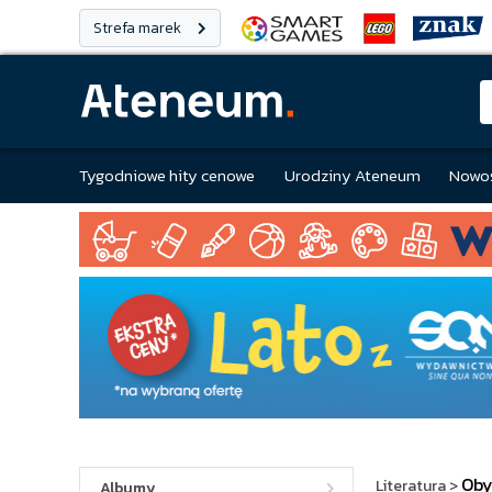
Strefa marek
Tygodniowe hity cenowe
Urodziny Ateneum
Nowoś
Oby
Literatura
>
Albumy