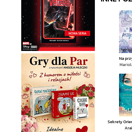
Na prz
Mariol
Sekrety Orie
Ara