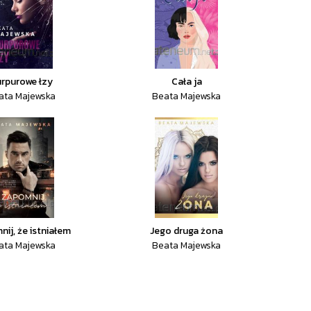
rpurowe łzy
Cała ja
ata Majewska
Beata Majewska
ij, że istniałem
Jego druga żona
ata Majewska
Beata Majewska