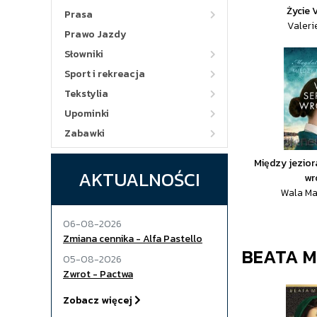
Życie 
Prasa
Valeri
Prawo Jazdy
Słowniki
Sport i rekreacja
Tekstylia
Upominki
Zabawki
Między jezior
AKTUALNOŚCI
wr
Wala M
06-08-2026
Zmiana cennika - Alfa Pastello
BEATA 
05-08-2026
Zwrot - Pactwa
Zobacz więcej