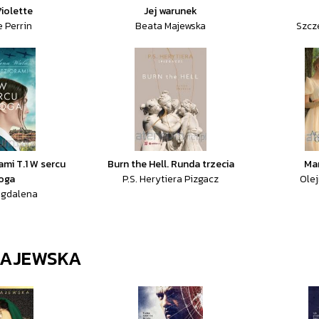
Violette
Jej warunek
e Perrin
Beata Majewska
Szcz
ami T.1 W sercu
Burn the Hell. Runda trzecia
Mar
oga
P.S. Herytiera Pizgacz
Ole
agdalena
MAJEWSKA