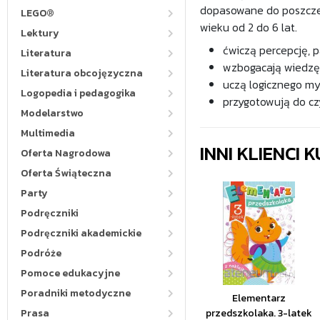
dopasowane do poszcze
LEGO®
wieku od 2 do 6 lat.
Lektury
ćwiczą percepcję, p
Literatura
wzbogacają wiedzę 
Literatura obcojęzyczna
uczą logicznego myś
Logopedia i pedagogika
przygotowują do czyt
Modelarstwo
Multimedia
INNI KLIENCI
Oferta Nagrodowa
Oferta Świąteczna
Party
Podręczniki
Podręczniki akademickie
Podróże
Pomoce edukacyjne
Poradniki metodyczne
Elementarz
Prasa
przedszkolaka. 3-latek