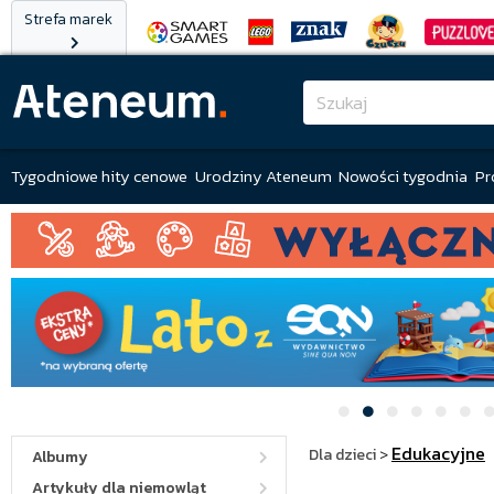
Strefa marek
Tygodniowe hity cenowe
Urodziny Ateneum
Nowości tygodnia
Pr
Edukacyjne
Dla dzieci
>
Albumy
Artykuły dla niemowląt