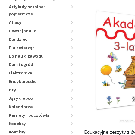
Artykuły szkolne i
papiernicze
Atlasy
Dewocjonalia
Dla dzieci
Dla zwierząt
Do nauki zawodu
Dom i ogród
Elektronika
Encyklopedie
Gry
Języki obce
Kalendarze
Karnety i pocztówki
Kodeksy
Edukacyjne zeszyty z ć
Komiksy