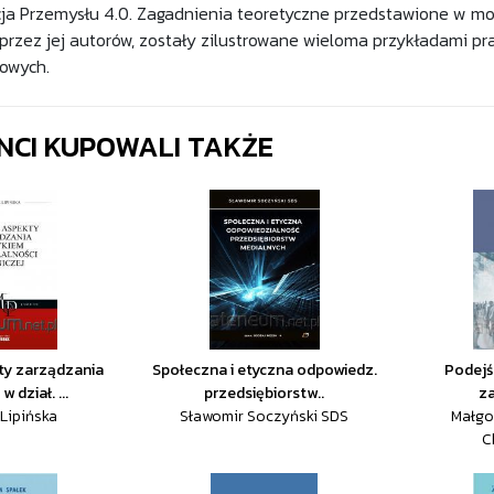
ja Przemysłu 4.0. Zagadnienia teoretyczne przedstawione w mo
rzez jej autorów, zostały zilustrowane wieloma przykładami p
owych.
ENCI KUPOWALI TAKŻE
ty zarządzania
Społeczna i etyczna odpowiedz.
Podejś
 dział. ...
przedsiębiorstw..
za
 Lipińska
Sławomir Soczyński SDS
Małgo
C