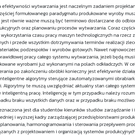
a efektywności wytwarzania jest naczelnym zadaniem projektan
częściej formułowanego paradygmatu produkowane wyroby muszą
co jest równie ważne muszą być terminowo dostarczane do odbi
kcyjnych oraz planowaniu procesów wytwarzania. Coraz częście
ykorzystania czasu pracy maszyn technologicznych na rzecz za
jnych i przede wszystkim dotrzymywania terminów realizacji zl
eriałów, podzespołów i wyrobów gotowych. Nawet najnowocześn
rawidłowej pracy całego systemu wytwarzania, jeżeli będą musi
kowane wyrobami już wykonanymi na polach odkładczych. W cel
erania po zakończeniu obróbki konieczny jest efektywnie dzia
 inteligentne algorytmy sterujące zautomatyzowanymi obrabiar
. Algorytmy te muszą uwzględniać aktualny stan całego systemu
inteligentną pracę. Inteligencję w tym przypadku należy rozu
padku braku wszystkich danych oraz w przypadku braku możliwo
eznaczona jest dla studentów kierunków studiów zarządzanie i 
średniej i wyższej kadry zarządzającej przedsiębiorstwami produk
planowania, harmonogramowania i sterowania przepływem produk
zanych z projektowaniem i organizacją systemów produkcyjnych