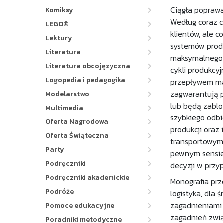
Ciągła popraw
Komiksy
Według coraz 
LEGO®
klientów, ale 
Lektury
systemów produ
Literatura
maksymalnego w
Literatura obcojęzyczna
cykli produkcy
Logopedia i pedagogika
przepływem mat
zagwarantują p
Modelarstwo
lub będą zablo
Multimedia
szybkiego odbi
Oferta Nagrodowa
produkcji oraz
Oferta Świąteczna
transportowymi
Party
pewnym sensie 
Podręczniki
decyzji w przy
Podręczniki akademickie
Monografia prz
Podróże
logistyka, dla 
zagadnieniami 
Pomoce edukacyjne
zagadnień zwią
Poradniki metodyczne