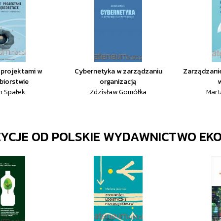
 projektami w
Cybernetyka w zarządzaniu
Zarządzanie
biorstwie
organizacją
w
n Spałek
Zdzisław Gomółka
Mart
ZYCJE OD
POLSKIE WYDAWNICTWO EK