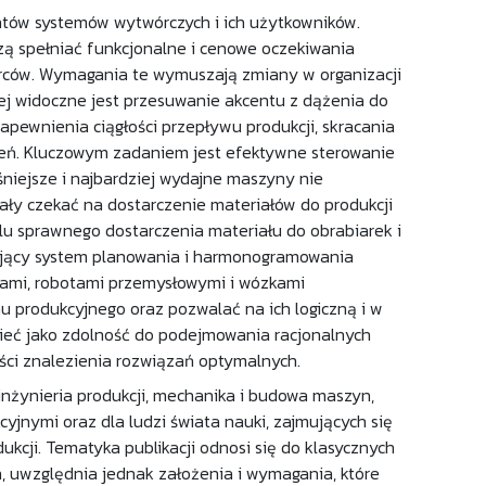
tów systemów wytwórczych i ich użytkowników.
 spełniać funkcjonalne i cenowe oczekiwania
orców. Wymagania te wymuszają zmiany w organizacji
j widoczne jest przesuwanie akcentu z dążenia do
pewnienia ciągłości przepływu produkcji, skracania
eceń. Kluczowym zadaniem jest efektywne sterowanie
iejsze i najbardziej wydajne maszyny nie
ały czekać na dostarczenie materiałów do produkcji
u sprawnego dostarczenia materiału do obrabiarek i
łający system planowania i harmonogramowania
kami, robotami przemysłowymi i wózkami
 produkcyjnego oraz pozwalać na ich logiczną i w
mieć jako zdolność do podejmowania racjonalnych
ści znalezienia rozwiązań optymalnych.
inżynieria produkcji, mechanika i budowa maszyn,
cyjnymi oraz dla ludzi świata nauki, zajmujących się
cji. Tematyka publikacji odnosi się do klasycznych
, uwzględnia jednak założenia i wymagania, które