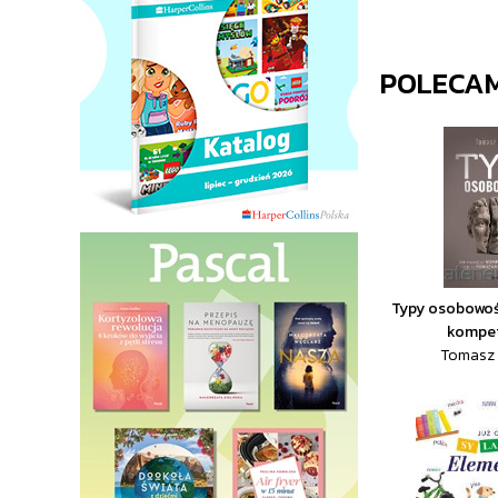
POLECA
Typy osobowośc
kompet
Tomasz 