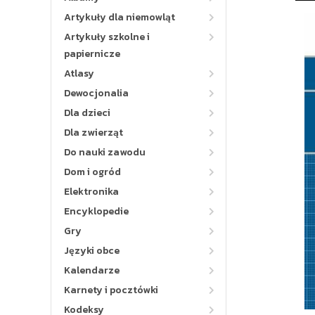
Artykuły dla niemowląt
Artykuły szkolne i
papiernicze
Atlasy
Dewocjonalia
Dla dzieci
Dla zwierząt
Do nauki zawodu
Dom i ogród
Elektronika
Encyklopedie
Gry
Języki obce
Kalendarze
Karnety i pocztówki
Kodeksy