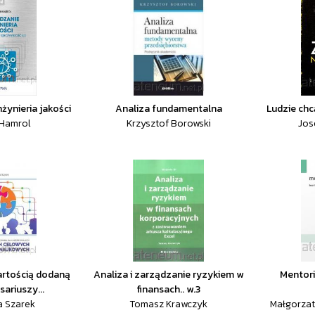
nżynieria jakości
Analiza fundamentalna
Ludzie chc
Hamrol
Krzysztof Borowski
Jos
artością dodaną
Analiza i zarządzanie ryzykiem w
Mentori
sariuszy...
finansach.. w.3
a Szarek
Tomasz Krawczyk
Małgorzat