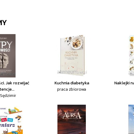
MY
i. Jak rozwijać
Kuchnia diabetyka
Naklejki n
encje...
praca zbiorowa
Sędzimir