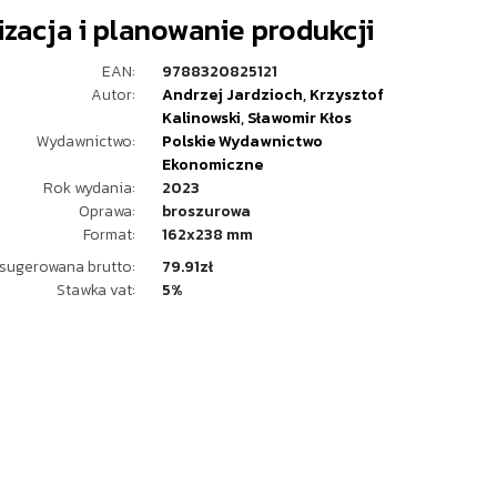
zacja i planowanie produkcji
EAN:
9788320825121
Autor:
Andrzej Jardzioch
,
Krzysztof
Kalinowski
,
Sławomir Kłos
Wydawnictwo:
Polskie Wydawnictwo
Ekonomiczne
Rok wydania:
2023
Oprawa:
broszurowa
Format:
162x238 mm
sugerowana brutto:
79.91zł
Stawka vat:
5%