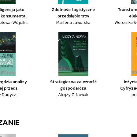
ligencja jako
Zdolności logistyczne
Transfor
 konsumenta..
przedsiębiorstw
elek
lewa-Wójcik...
Marlena Jaworska
Weronika Ś
zędzia analizy
Strategiczna zależność
Inżyni
ej przeds.
gospodarcza
Cyfryzac
z Dudycz
Alojzy Z. Nowak
pr
ZANIE