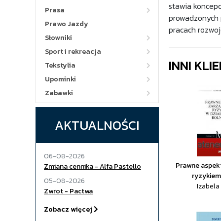
stawia koncepc
Prasa
prowadzonych p
Prawo Jazdy
pracach rozwoj
Słowniki
Sport i rekreacja
INNI KLI
Tekstylia
Upominki
Zabawki
AKTUALNOŚCI
06-08-2026
Prawne aspek
Zmiana cennika - Alfa Pastello
ryzykiem w
05-08-2026
Izabela
Zwrot - Pactwa
Zobacz więcej