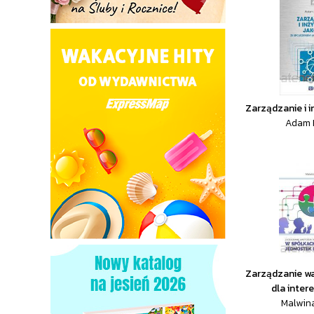
Zarządzanie i i
Adam 
Zarządzanie w
dla intere
Malwin