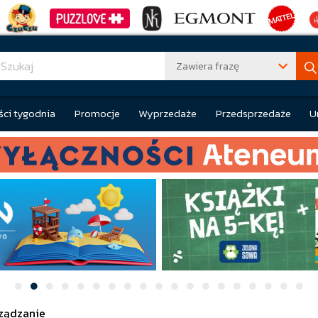
Zawiera frazę
ci tygodnia
Promocje
Wyprzedaże
Przedsprzedaże
U
ządzanie