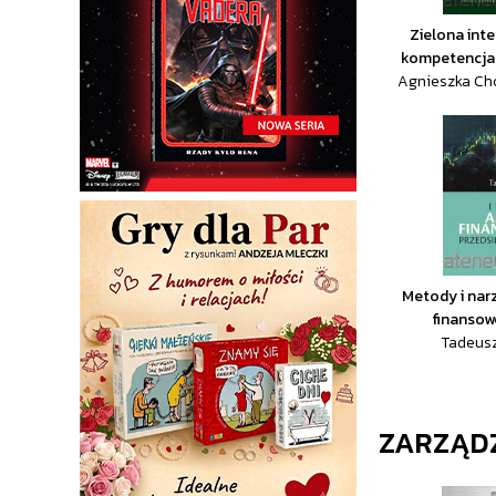
Zielona inte
kompetencja
Agnieszka Cho
Metody i nar
finansow
Tadeus
ZARZĄD