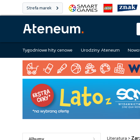
Strefa marek
Tygodniowe hity cenowe
Urodziny Ateneum
Nowoś
Zar
Literatura
>
Albumy