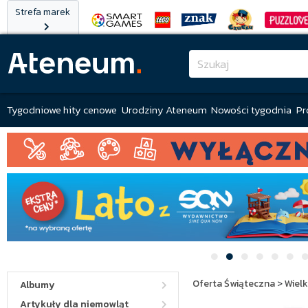
Strefa marek
Tygodniowe hity cenowe
Urodziny Ateneum
Nowości tygodnia
Pr
Oferta Świąteczna
>
Wiel
Albumy
Artykuły dla niemowląt