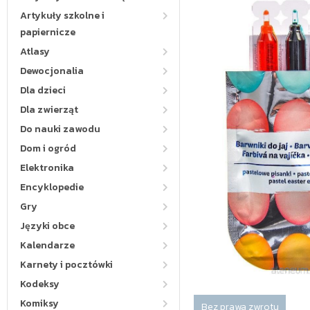
Artykuły szkolne i
papiernicze
Atlasy
Dewocjonalia
Dla dzieci
Dla zwierząt
Do nauki zawodu
Dom i ogród
Elektronika
Encyklopedie
Gry
Języki obce
Kalendarze
Karnety i pocztówki
Kodeksy
Komiksy
Bez prawa zwrotu