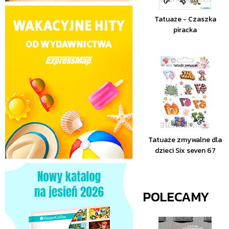
Tatuaże - Czaszka
piracka
Tatuaże zmywalne dla
dzieci Six seven 67
POLECAMY