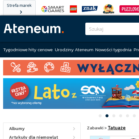
Strefa marek
Tygodniowe hity cenowe
Urodziny Ateneum
Nowości tygodnia
Pr
Tatuaże
Zabawki
>
Albumy
Artykuły dla niemowląt