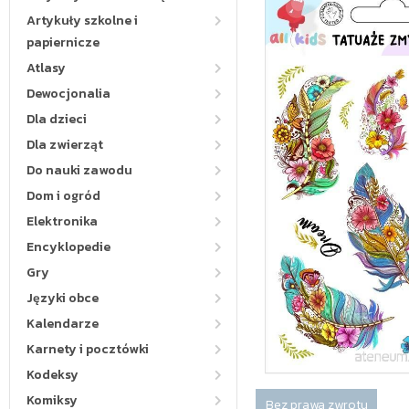
Artykuły szkolne i
papiernicze
Atlasy
Dewocjonalia
Dla dzieci
Dla zwierząt
Do nauki zawodu
Dom i ogród
Elektronika
Encyklopedie
Gry
Języki obce
Kalendarze
Karnety i pocztówki
Kodeksy
Komiksy
Bez prawa zwrotu