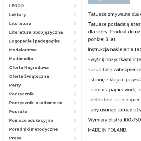
LEGO®
Tatuaże zmywalne dla d
Lektury
Literatura
Tatuaże posiadają ates
dla skóry. Produkt do 
Literatura obcojęzyczna
poniżej 3 lat.
Logopedia i pedagogika
Instrukcja naklejania ta
Modelarstwo
Multimedia
-wytnij nożyczkami int
Oferta Nagrodowa
-usuń folię zabezpiecz
Oferta Świąteczna
-stronę z klejem przyłó
Party
-namocz papier wodą, n
Podręczniki
-delikatnie usuń papier
Podręczniki akademickie
-aby usunąć tatuaż użyj
Podróże
Wymiary blistra 100x15
Pomoce edukacyjne
Poradniki metodyczne
MADE IN POLAND.
Prasa