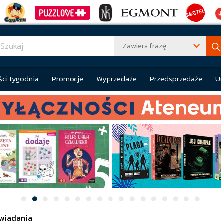
Zawiera frazę
ci tygodnia
Promocje
Wyprzedaże
Przedsprzedaże
U
wiadania