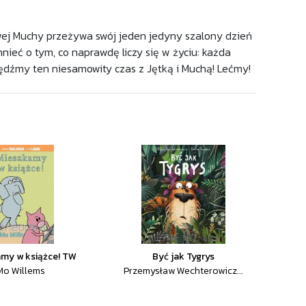
liwej Muchy przeżywa swój jeden jedyny szalony dzień
ieć o tym, co naprawdę liczy się w życiu: każda
pędźmy ten niesamowity czas z Jętką i Muchą! Lećmy!
my w książce! TW
Być jak Tygrys
Mo Willems
Przemysław Wechterowicz...