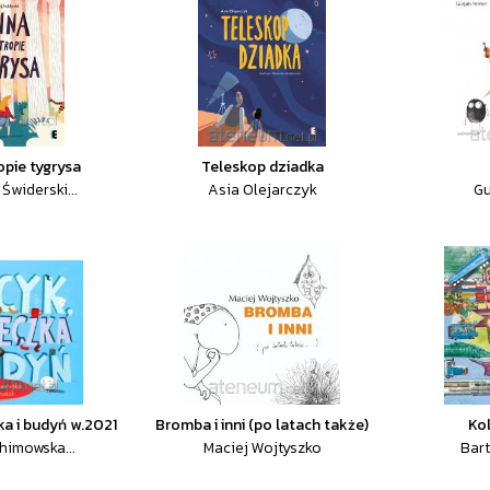
opie tygrysa
Teleskop dziadka
Świderski...
Asia Olejarczyk
G
ka i budyń w.2021
Bromba i inni (po latach także)
Kol
himowska...
Maciej Wojtyszko
Bar