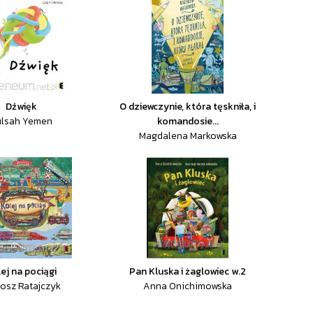
Dźwięk
O dziewczynie, która tęskniła, i
ulsah Yemen
komandosie...
Magdalena Markowska
ej na pociągi
Pan Kluska i żaglowiec w.2
tosz Ratajczyk
Anna Onichimowska