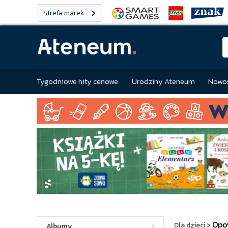
Strefa marek
Tygodniowe hity cenowe
Urodziny Ateneum
Nowoś
Opo
Dla dzieci
>
Albumy