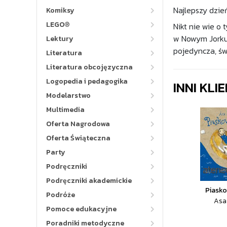
Najlepszy dzień
Komiksy
LEGO®
Nikt nie wie o
w Nowym Jorku.
Lektury
pojedyncza, św
Literatura
Literatura obcojęzyczna
Logopedia i pedagogika
INNI KLI
Modelarstwo
Multimedia
Oferta Nagrodowa
Oferta Świąteczna
Party
Podręczniki
Podręczniki akademickie
Piasko
Podróże
Asa
Pomoce edukacyjne
Poradniki metodyczne