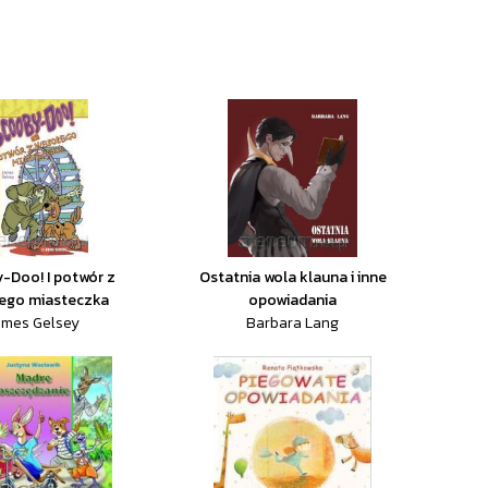
-Doo! I potwór z
Ostatnia wola klauna i inne
ego miasteczka
opowiadania
ames Gelsey
Barbara Lang