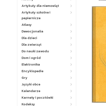
Artykuły dla niemowląt
Artykuły szkolne i
papiernicze
Atlasy
Dewocjonalia
Dla dzieci
Dla zwierząt
Do nauki zawodu
Dom i ogród
Elektronika
Encyklopedie
Gry
Języki obce
Kalendarze
Karnety i pocztówki
Kodeksy