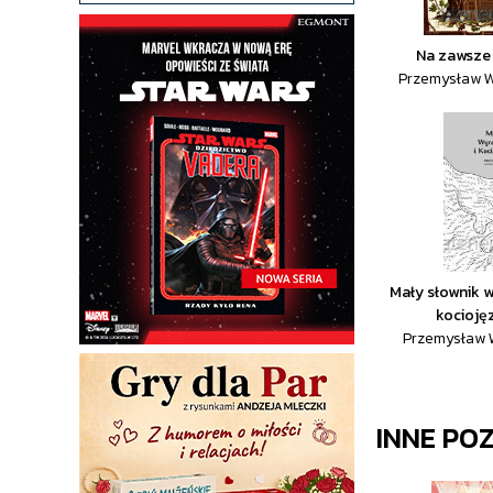
Na zawsze 
Przemysław W
Mały słownik w
kocioję
Przemysław 
INNE PO