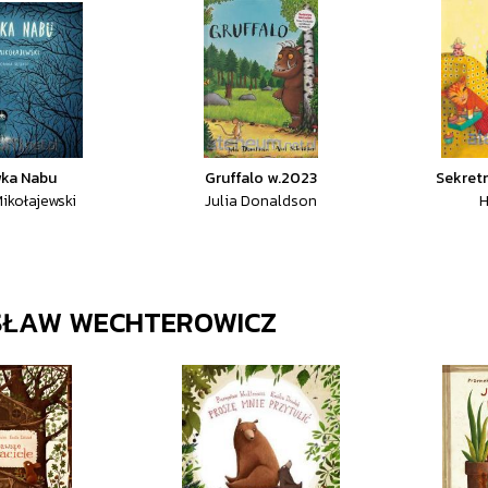
ka Nabu
Gruffalo w.2023
Sekretn
ikołajewski
Julia Donaldson
H
SŁAW WECHTEROWICZ