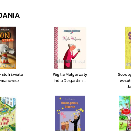
DANIA
 słoń świata
Wigilia Małgorzaty
Scooby
zymanowicz
India Desjardins...
wesoł
J