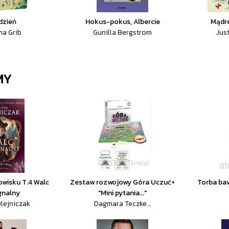
dzień
Hokus-pokus, Albercie
Mądr
na Grib
Gunilla Bergstrom
Jus
MY
owisku T.4 Walc
Zestaw rozwojowy Góra Uczuć+
Torba baw
gnalny
"Mini pytania..."
lejniczak
Dagmara Teczke...