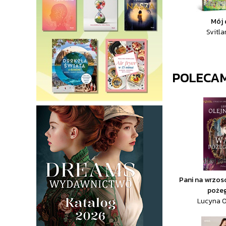
Mój 
Svitla
POLECA
Pani na wrzos
poże
Lucyna O