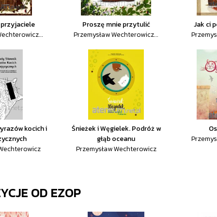
przyjaciele
Proszę mnie przytulić
Jak ci 
echterowicz...
Przemysław Wechterowicz...
Przemys
yrazów kocich i
Śnieżek i Węgielek. Podróż w
Os
zycznych
głąb oceanu
Przemys
Wechterowicz
Przemysław Wechterowicz
ZYCJE OD
EZOP