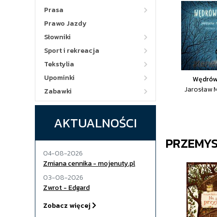
Prasa
Prawo Jazdy
Słowniki
Sport i rekreacja
Tekstylia
Upominki
Wędrów
Jarosław M
Zabawki
AKTUALNOŚCI
PRZEMY
04-08-2026
Zmiana cennika - mojenuty.pl
03-08-2026
Zwrot - Edgard
Zobacz więcej