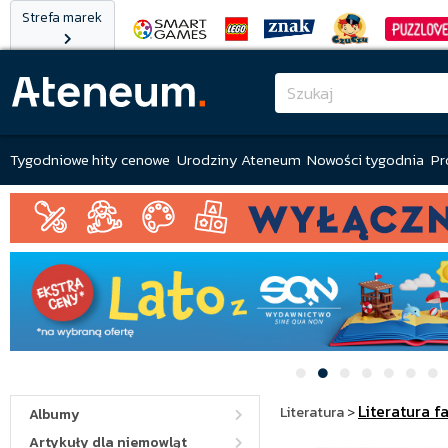
Strefa marek
Tygodniowe hity cenowe
Urodziny Ateneum
Nowości tygodnia
Pr
Literatura f
Literatura
>
Albumy
Artykuły dla niemowląt