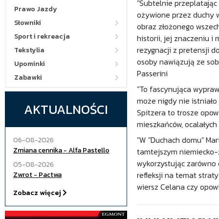
"Subtelnie przeplatając 
Prawo Jazdy
ożywione przez duchy wy
Słowniki
obraz złożonego wszech
Sport i rekreacja
historii, jej znaczeniu 
rezygnacji z pretensji 
Tekstylia
osoby nawiązują ze sobą
Upominki
Passerini
Zabawki
"To fascynująca wyprawa
może nigdy nie istniało
AKTUALNOŚCI
Spitzera to trosze opow
mieszkańców, ocalałych
"W "Duchach domu" Mari
06-08-2026
Zmiana cennika - Alfa Pastello
tamtejszym niemiecko-ż
wykorzystując zarówno 
05-08-2026
refleksji na temat strat
Zwrot - Pactwa
wiersz Celana czy opowi
Zobacz więcej