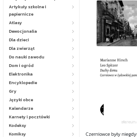
Artykuły szkolne i
papiernicze
Atlasy
Dewocjonalia
Dla dzieci
Dla zwierząt
Do nauki zawodu
Dom i ogród
Elektronika
Encyklopedie
Gry
Języki obce
Kalendarze
Karnety i pocztówki
Kodeksy
Czerniowce były niegd
Komiksy