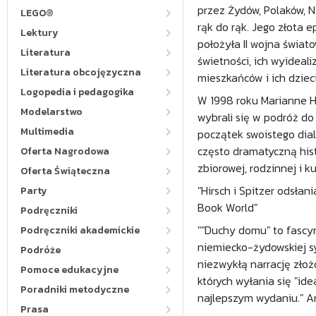
przez Żydów, Polaków, 
LEGO®
rąk do rąk. Jego złota 
Lektury
położyła II wojna świat
Literatura
świetności, ich wyidea
Literatura obcojęzyczna
mieszkańców i ich dzieci
Logopedia i pedagogika
W 1998 roku Marianne H
Modelarstwo
wybrali się w podróż do 
Multimedia
początek swoistego dial
często dramatyczną hist
Oferta Nagrodowa
zbiorowej, rodzinnej i ku
Oferta Świąteczna
"Hirsch i Spitzer odsłan
Party
Book World"
Podręczniki
""Duchy domu" to fascy
Podręczniki akademickie
niemiecko-żydowskiej sy
Podróże
niezwykłą narrację złoż
Pomoce edukacyjne
których wyłania się "ide
Poradniki metodyczne
najlepszym wydaniu." 
Prasa