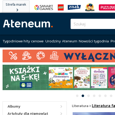
Strefa marek
Tygodniowe hity cenowe
Urodziny Ateneum
Nowości tygodnia
Pr
Literatura f
Literatura
>
Albumy
Artykuły dla niemowląt