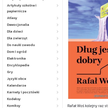
Artykuły szkolne i
papiernicze
Atlasy
Dewocjonalia
Dla dzieci
Dla zwierząt
Do nauki zawodu
Dom i ogród
Elektronika
Encyklopedie
Gry
Języki obce
Kalendarze
Karnety i pocztówki
Kodeksy
Rafał Woś kolejny raz s
Komiksy