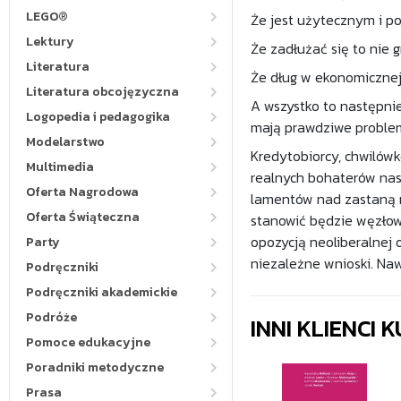
LEGO®
Że jest użytecznym i 
Lektury
Że zadłużać się to nie g
Literatura
Że dług w ekonomicznej 
Literatura obcojęzyczna
A wszystko to następnie
Logopedia i pedagogika
mają prawdziwe proble
Modelarstwo
Kredytobiorcy, chwilówk
Multimedia
realnych bohaterów nasz
Oferta Nagrodowa
lamentów nad zastaną rz
Oferta Świąteczna
stanowić będzie węzłow
opozycją neoliberalnej 
Party
niezależne wnioski. Naw
Podręczniki
Podręczniki akademickie
Podróże
INNI KLIENCI
Pomoce edukacyjne
Poradniki metodyczne
Prasa