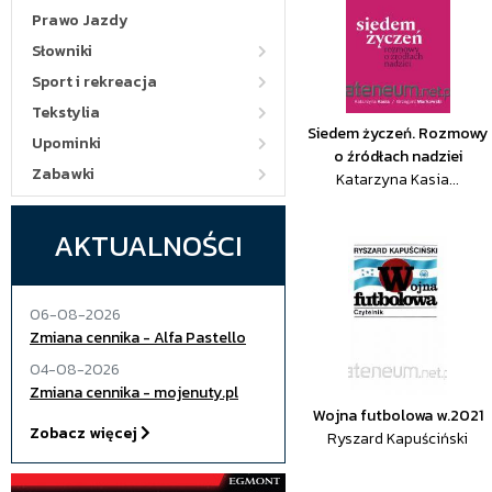
Prawo Jazdy
Słowniki
Sport i rekreacja
Tekstylia
Siedem życzeń. Rozmowy
Upominki
o źródłach nadziei
Zabawki
Katarzyna Kasia...
AKTUALNOŚCI
06-08-2026
Zmiana cennika - Alfa Pastello
04-08-2026
Zmiana cennika - mojenuty.pl
Wojna futbolowa w.2021
Zobacz więcej
Ryszard Kapuściński