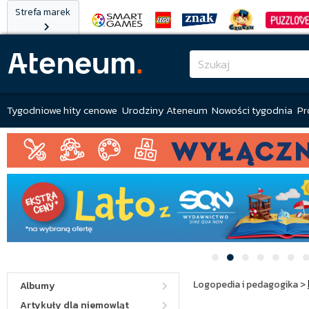
Strefa marek
Tygodniowe hity cenowe
Urodziny Ateneum
Nowości tygodnia
Pr
Logopedia i pedagogika
>
Albumy
Artykuły dla niemowląt