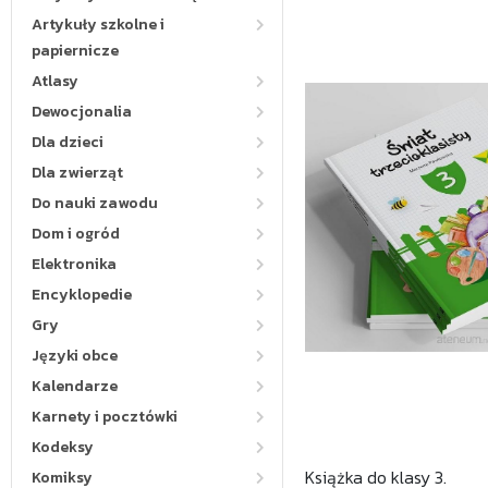
Artykuły szkolne i
papiernicze
Atlasy
Dewocjonalia
Dla dzieci
Dla zwierząt
Do nauki zawodu
Dom i ogród
Elektronika
Encyklopedie
Gry
Języki obce
Kalendarze
Karnety i pocztówki
Kodeksy
Książka do klasy 3.
Komiksy