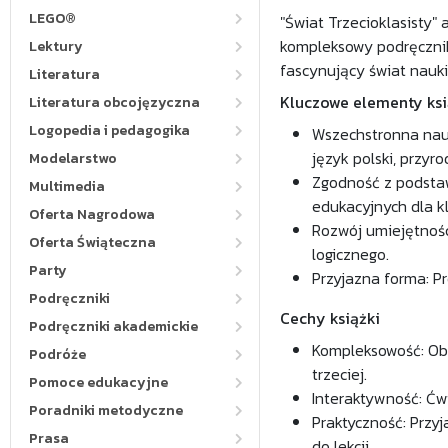
LEGO®
"Świat Trzecioklasisty
kompleksowy podręcznik
Lektury
fascynujący świat nauki
Literatura
Kluczowe elementy ksi
Literatura obcojęzyczna
Logopedia i pedagogika
Wszechstronna nauk
język polski, przyrod
Modelarstwo
Zgodność z podsta
Multimedia
edukacyjnych dla kl
Oferta Nagrodowa
Rozwój umiejętności
Oferta Świąteczna
logicznego.
Party
Przyjazna forma: Pr
Podręczniki
Cechy książki
Podręczniki akademickie
Kompleksowość: Obe
Podróże
trzeciej.
Pomoce edukacyjne
Interaktywność: Ćw
Poradniki metodyczne
Praktyczność: Przy
Prasa
do lekcji.