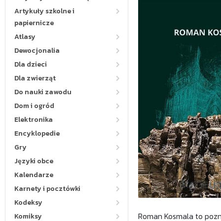
Artykuły szkolne i
papiernicze
Atlasy
Dewocjonalia
Dla dzieci
Dla zwierząt
Do nauki zawodu
Dom i ogród
Elektronika
Encyklopedie
Gry
Języki obce
Kalendarze
Karnety i pocztówki
Kodeksy
Roman Kosmala to pozna
Komiksy