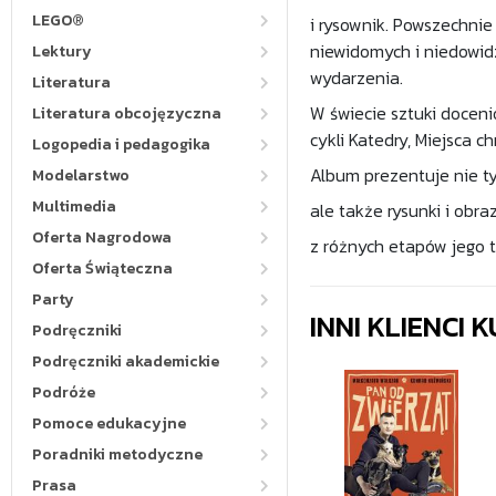
LEGO®
i rysownik. Powszechnie
niewidomych i niedowidz
Lektury
wydarzenia.
Literatura
W świecie sztuki doceni
Literatura obcojęzyczna
cykli Katedry, Miejsca c
Logopedia i pedagogika
Album prezentuje nie t
Modelarstwo
Multimedia
ale także rysunki i obra
Oferta Nagrodowa
z różnych etapów jego t
Oferta Świąteczna
Party
INNI KLIENCI
Podręczniki
Podręczniki akademickie
Podróże
Pomoce edukacyjne
Poradniki metodyczne
Prasa