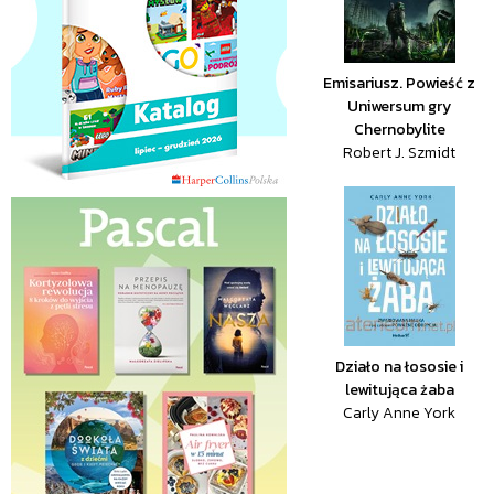
Emisariusz. Powieść z
Uniwersum gry
Chernobylite
Robert J. Szmidt
Działo na łososie i
lewitująca żaba
Carly Anne York