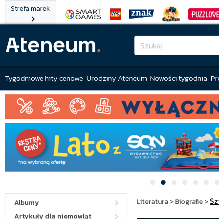
Strefa marek
Tygodniowe hity cenowe
Urodziny Ateneum
Nowości tygodnia
Pr
Sz
Literatura
>
Biografie
>
Albumy
Artykuły dla niemowląt