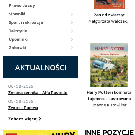
Prawo Jazdy
Słowniki
Pan od zwierząt
Małgorzata Walczak...
Sport i rekreacja
Tekstylia
Upominki
Zabawki
AKTUALNOŚCI
06-08-2026
Harry Potter i komnata
Zmiana cennika - Alfa Pastello
tajemnic - ilustrowana
05-08-2026
Joanne K. Rowling
Zwrot - Pactwa
Zobacz więcej
INNE POZYCJ