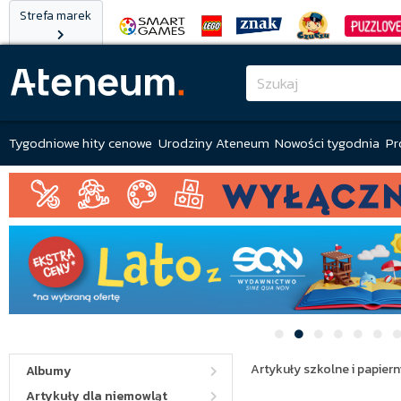
Strefa marek
Tygodniowe hity cenowe
Urodziny Ateneum
Nowości tygodnia
Pr
Artykuły szkolne i papiern
Albumy
Artykuły dla niemowląt