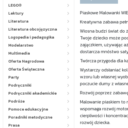
LEGO®
Piaskowe Malowanki 
Lektury
Literatura
Kreatywna zabawa pełn
Literatura obcojęzyczna
Wiosna budzi świat do ży
Logopedia i pedagogika
Twoje dziecko może poc
zajączkiem, używając aż
Modelarstwo
dostarcza mnóstwo satys
Multimedia
Twórcza przygoda dla k
Oferta Nagrodowa
Oferta Świąteczna
Wystarczy odsłaniać ko
wzoru lub własnej wyobr
Party
poczucie dumy z własne
Podręczniki
Rozwój poprzez zabawę
Podręczniki akademickie
Podróże
Malowanie piaskiem to 
wspomaga rozwój motoryk
Pomoce edukacyjne
cierpliwości i koncentr
Poradniki metodyczne
rozwój dziecka.
Prasa