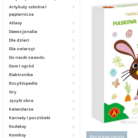
Artykuły szkolne i
papiernicze
Atlasy
Dewocjonalia
Dla dzieci
Dla zwierząt
Do nauki zawodu
Dom i ogród
Elektronika
Encyklopedie
Gry
Języki obce
Kalendarze
Karnety i pocztówki
Kodeksy
Komiksy
Bez prawa zwrotu