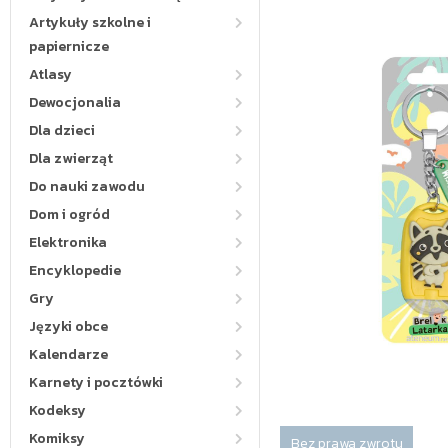
Artykuły szkolne i
papiernicze
Atlasy
Dewocjonalia
Dla dzieci
Dla zwierząt
Do nauki zawodu
Dom i ogród
Elektronika
Encyklopedie
Gry
Języki obce
Kalendarze
Karnety i pocztówki
Kodeksy
Komiksy
Bez prawa zwrotu