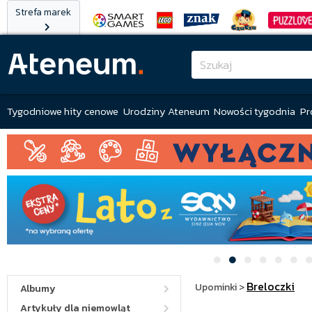
Strefa marek
Tygodniowe hity cenowe
Urodziny Ateneum
Nowości tygodnia
Pr
Breloczki
Upominki
>
Albumy
Artykuły dla niemowląt