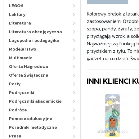
LEGO®
Kolorowy brelok z latar
Lektury
zastosowaniem. Ozdobio
Literatura
szopa, pandy, żyrafy, ze
Literatura obcojęzyczna
przyciągają wzrok, a sol
Logopedia i pedagogika
Najważniejszą funkcją 
Modelarstwo
przyciskiem z tyłu. To n
Multimedia
gadżet na co dzień. Świ
Oferta Nagrodowa
Oferta Świąteczna
INNI KLIENCI
Party
Podręczniki
Podręczniki akademickie
Podróże
Pomoce edukacyjne
Poradniki metodyczne
Prasa