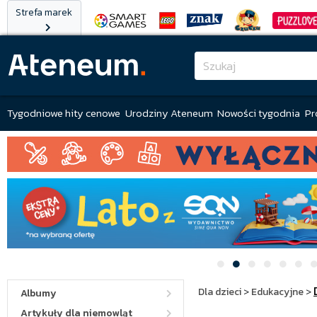
Strefa marek
Tygodniowe hity cenowe
Urodziny Ateneum
Nowości tygodnia
Pr
Dla dzieci
>
Edukacyjne
>
Albumy
Artykuły dla niemowląt