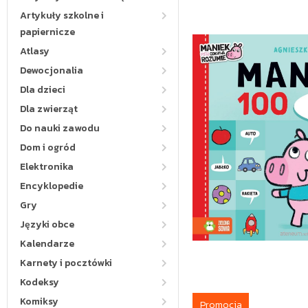
Artykuły szkolne i
papiernicze
Atlasy
Dewocjonalia
Dla dzieci
Dla zwierząt
Do nauki zawodu
Dom i ogród
Elektronika
Encyklopedie
Gry
Języki obce
Kalendarze
Karnety i pocztówki
Kodeksy
Komiksy
Promocja