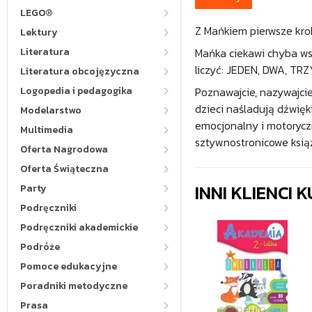
LEGO®
Z Mańkiem pierwsze kro
Lektury
Literatura
Mańka ciekawi chyba wsz
liczyć: JEDEN, DWA, TR
Literatura obcojęzyczna
Logopedia i pedagogika
Poznawajcie, nazywajci
dzieci naśladują dźwięki
Modelarstwo
emocjonalny i motorycz
Multimedia
sztywnostronicowe książ
Oferta Nagrodowa
Oferta Świąteczna
INNI KLIENCI
Party
Podręczniki
Podręczniki akademickie
Podróże
Pomoce edukacyjne
Poradniki metodyczne
Prasa