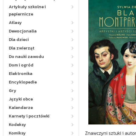
Artykuły szkolne i
papiernicze
Atlasy
Dewocjonalia
Dla dzieci
Dla zwierząt
Do nauki zawodu
Dom i ogród
Elektronika
Encyklopedie
Gry
Języki obce
Kalendarze
Karnety i pocztówki
Kodeksy
Znawczyni sztuki i auto
Komiksy