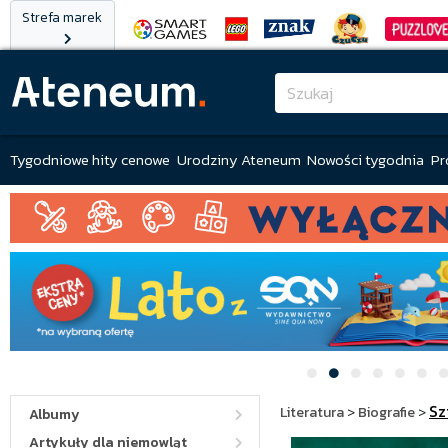
Strefa marek
Tygodniowe hity cenowe
Urodziny Ateneum
Nowości tygodnia
Pr
Sz
Literatura
>
Biografie
>
Albumy
Artykuły dla niemowląt