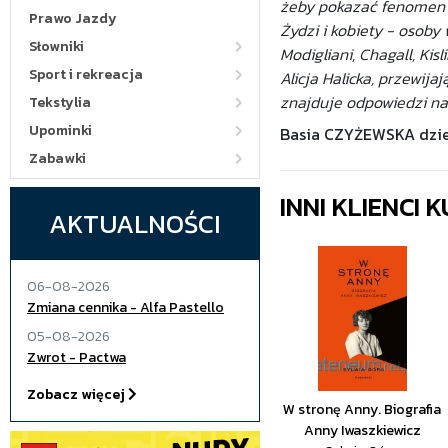
żeby pokazać fenomen S
Prawo Jazdy
Żydzi i kobiety - osoby
Słowniki
Modigliani, Chagall, Kis
Sport i rekreacja
Alicja Halicka, przewija
znajduje odpowiedzi na 
Tekstylia
Upominki
Basia CZYŻEWSKA dzie
Zabawki
INNI KLIENCI
AKTUALNOŚCI
06-08-2026
Zmiana cennika - Alfa Pastello
05-08-2026
Zwrot - Pactwa
Zobacz więcej
W stronę Anny. Biografia
Anny Iwaszkiewicz