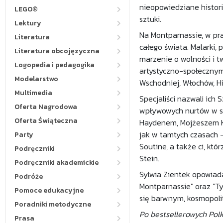
nieopowiedziane histori
LEGO®
sztuki.
Lektury
Na Montparnassie, w pr
Literatura
całego świata. Malarki, 
Literatura obcojęzyczna
marzenie o wolności i 
Logopedia i pedagogika
artystyczno-społecznym 
Modelarstwo
Wschodniej, Włochów, H
Multimedia
Specjaliści nazwali ich 
Oferta Nagrodowa
wpływowych nurtów w sz
Oferta Świąteczna
Haydenem, Mojżeszem Ki
jak w tamtych czasach -
Party
Soutine, a także ci, któ
Podręczniki
Stein.
Podręczniki akademickie
Sylwia Zientek opowiada 
Podróże
Montparnassie" oraz "Ty
Pomoce edukacyjne
się barwnym, kosmopoli
Poradniki metodyczne
Po bestsellerowych Pol
Prasa