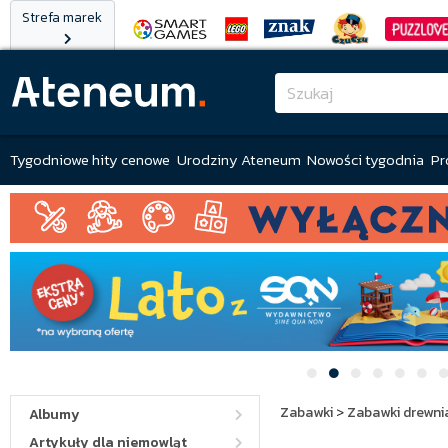
Strefa marek
Tygodniowe hity cenowe
Urodziny Ateneum
Nowości tygodnia
Pr
Zabawki
>
Zabawki drewni
Albumy
Artykuły dla niemowląt