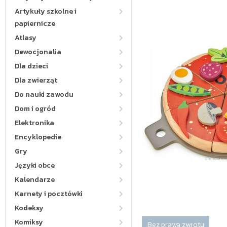
Artykuły szkolne i
papiernicze
Atlasy
Dewocjonalia
Dla dzieci
Dla zwierząt
Do nauki zawodu
Dom i ogród
Elektronika
Encyklopedie
Gry
Języki obce
Kalendarze
Karnety i pocztówki
Kodeksy
Komiksy
Bez prawa zwrotu