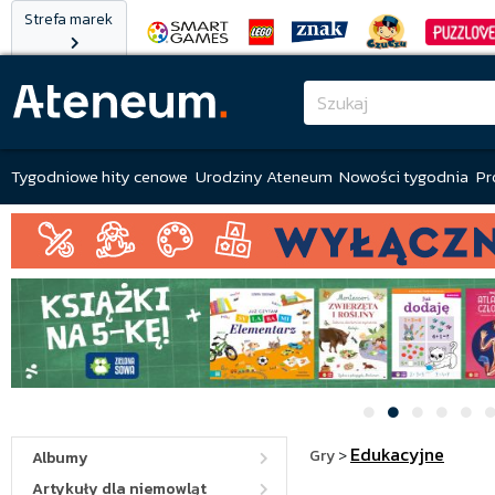
Strefa marek
Tygodniowe hity cenowe
Urodziny Ateneum
Nowości tygodnia
Pr
Edukacyjne
Gry
>
Albumy
Artykuły dla niemowląt