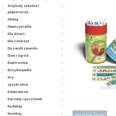
Artykuły szkolne i
papiernicze
Atlasy
Dewocjonalia
Dla dzieci
Dla zwierząt
Do nauki zawodu
Dom i ogród
Elektronika
Encyklopedie
Gry
Języki obce
Kalendarze
Karnety i pocztówki
Kodeksy
Komiksy
Bez prawa zwrotu