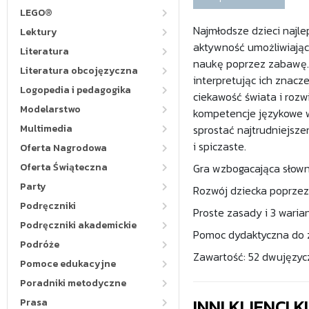
LEGO®
Najmłodsze dzieci najle
Lektury
aktywność umożliwiając
Literatura
naukę poprzez zabawę. 
Literatura obcojęzyczna
interpretując ich znacz
Logopedia i pedagogika
ciekawość świata i rozw
Modelarstwo
kompetencje językowe w
Multimedia
sprostać najtrudniejsz
i spiczaste.
Oferta Nagrodowa
Oferta Świąteczna
Gra wzbogacająca słowni
Party
Rozwój dziecka poprzez
Podręczniki
Proste zasady i 3 warian
Podręczniki akademickie
Pomoc dydaktyczna do z
Podróże
Zawartość: 52 dwujęzyc
Pomoce edukacyjne
Poradniki metodyczne
INNI KLIENCI
Prasa