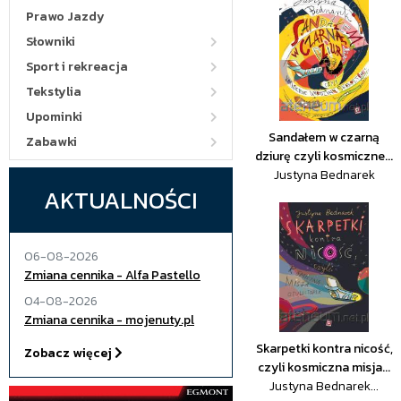
Prawo Jazdy
Słowniki
Sport i rekreacja
Tekstylia
Upominki
Sandałem w czarną
Zabawki
dziurę czyli kosmiczne...
Justyna Bednarek
AKTUALNOŚCI
06-08-2026
Zmiana cennika - Alfa Pastello
04-08-2026
Zmiana cennika - mojenuty.pl
Skarpetki kontra nicość,
Zobacz więcej
czyli kosmiczna misja...
Justyna Bednarek...