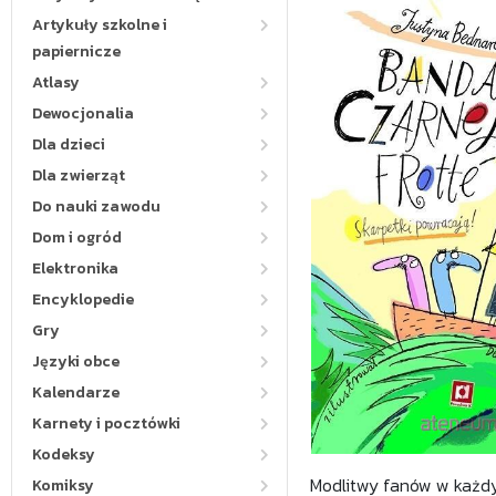
Artykuły szkolne i
papiernicze
Atlasy
Dewocjonalia
Dla dzieci
Dla zwierząt
Do nauki zawodu
Dom i ogród
Elektronika
Encyklopedie
Gry
Języki obce
Kalendarze
Karnety i pocztówki
Kodeksy
Modlitwy fanów w każdy
Komiksy