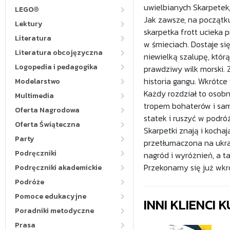
uwielbianych Skarpetek, 
LEGO®
Jak zawsze, na początku
Lektury
skarpetka frott ucieka
Literatura
w śmieciach. Dostaje si
Literatura obcojęzyczna
niewielką szalupę, któr
Logopedia i pedagogika
prawdziwy wilk morski. 
historia gangu. Wkrótc
Modelarstwo
Każdy rozdział to osob
Multimedia
tropem bohaterów i sam
Oferta Nagrodowa
statek i ruszyć w podró
Oferta Świąteczna
Skarpetki znają i kochaj
Party
przetłumaczona na ukraińs
Podręczniki
nagród i wyróżnień, a ta
Przekonamy się już wkr
Podręczniki akademickie
Podróże
Pomoce edukacyjne
INNI KLIENCI
Poradniki metodyczne
Prasa