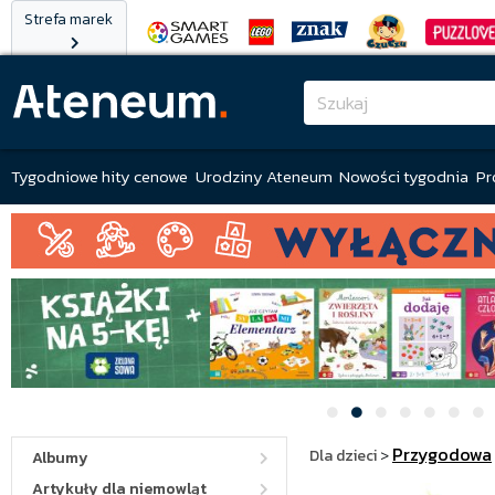
Strefa marek
Tygodniowe hity cenowe
Urodziny Ateneum
Nowości tygodnia
Pr
Przygodowa
Dla dzieci
>
Albumy
Artykuły dla niemowląt