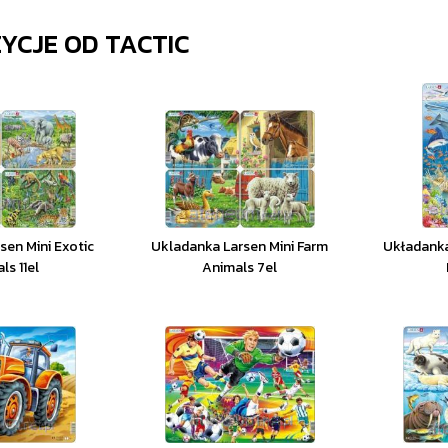
ZYCJE OD
TACTIC
sen Mini Exotic
Ukladanka Larsen Mini Farm
Układanka
ls 11el
Animals 7el