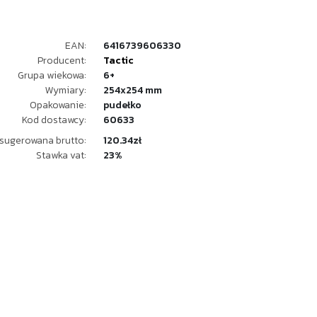
EAN:
6416739606330
Producent:
Tactic
Grupa wiekowa:
6+
Wymiary:
254x254 mm
Opakowanie:
pudełko
Kod dostawcy:
60633
sugerowana brutto:
120.34zł
Stawka vat:
23%