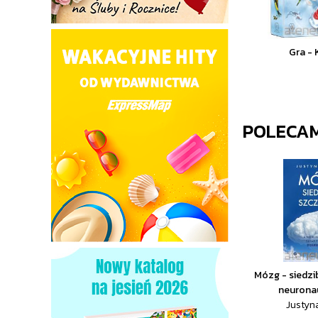
Gra -
POLECA
Mózg - siedzi
neurona
Justyn