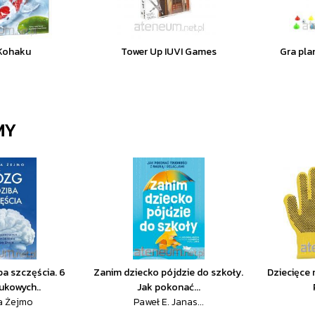
 Kohaku
Tower Up IUVI Games
Gra pla
MY
ba szczęścia. 6
Zanim dziecko pójdzie do szkoły.
Dziecięce 
ukowych..
Jak pokonać...
a Żejmo
Paweł E. Janas...