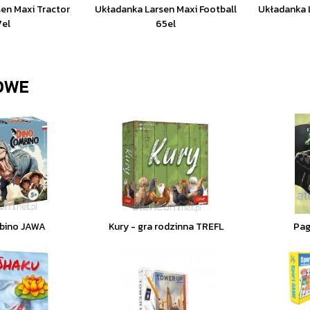
en Maxi Tractor
Układanka Larsen Maxi Football
Układanka L
7el
65el
OWE
bino JAWA
Kury - gra rodzinna TREFL
Pag