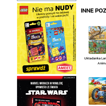
INNE PO
Układanka Lar
Anima