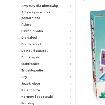
Artykuły dla niemowląt
Artykuły szkolne i
papiernicze
Atlasy
Dewocjonalia
Dla dzieci
Dla zwierząt
Do nauki zawodu
Dom i ogród
Elektronika
Encyklopedie
Gry
Języki obce
Kalendarze
Karnety i pocztówki
Kodeksy