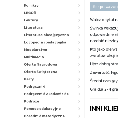
Komiksy
Bez prawa zwr
LEGO®
Walcz o tytuł 
Lektury
Literatura
Świnka wskazuje
odpowiednie sł
Literatura obcojęzyczna
narobić niezłeg
Logopedia i pedagogika
Kto jako pierws
Modelarstwo
zwrotów akcji i
Multimedia
Ułóż dobrą stra
Oferta Nagrodowa
Oferta Świąteczna
Zawartość: Figu
Party
Średni czas gry
Podręczniki
Gra dla 2-4 gra
Podręczniki akademickie
Podróże
INNI KLI
Pomoce edukacyjne
Poradniki metodyczne