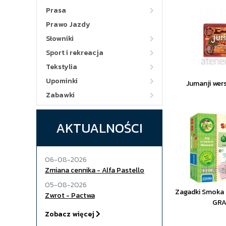
Prasa
Prawo Jazdy
Słowniki
Sport i rekreacja
Tekstylia
Upominki
Jumanji wer
Zabawki
AKTUALNOŚCI
06-08-2026
Zmiana cennika - Alfa Pastello
05-08-2026
Zagadki Smoka 
Zwrot - Pactwa
GR
Zobacz więcej