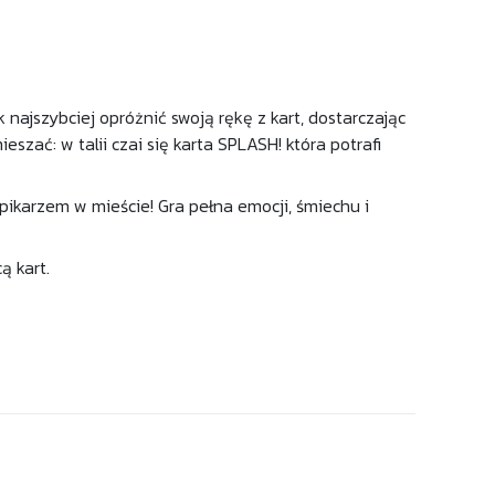
 najszybciej opróżnić swoją rękę z kart, dostarczając
zać: w talii czai się karta SPLASH! która potrafi
epikarzem w mieście! Gra pełna emocji, śmiechu i
ą kart.