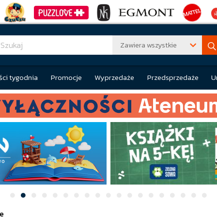
Zawiera wszystkie
ci tygodnia
Promocje
Wyprzedaże
Przedsprzedaże
U
e