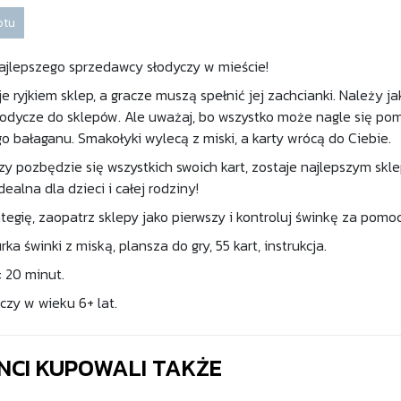
otu
najlepszego sprzedawcy słodyczy w mieście!
 ryjkiem sklep, a gracze muszą spełnić jej zachcianki. Należy jak
odycze do sklepów. Ale uważaj, bo wszystko może nagle się pomies
o bałaganu. Smakołyki wylecą z miski, a karty wrócą do Ciebie.
zy pozbędzie się wszystkich swoich kart, zostaje najlepszym skl
dealna dla dzieci i całej rodziny!
tegię, zaopatrz sklepy jako pierwszy i kontroluj świnkę za pomoc
rka świnki z miską, plansza do gry, 55 kart, instrukcja.
: 20 minut.
czy w wieku 6+ lat.
ENCI KUPOWALI TAKŻE