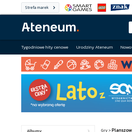
Strefa marek
Tygodniowe hity cenowe
Urodziny Ateneum
Nowoś
Planszow
Gry
>
Albumy