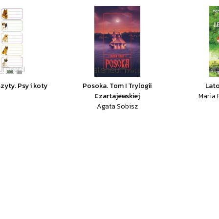
zyty. Psy i koty
Posoka. Tom I Trylogii
Lato
Czartajewskiej
Maria
Agata Sobisz