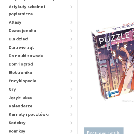
Artykuły szkolne i
papiernicze
Atlasy
Dewocjonalia
Dla dzieci
Dla zwierząt
Do nauki zawodu
Dom i ogród
Elektronika
Encyklopedie
Gry
Języki obce
Kalendarze
Karnety i pocztówki
Kodeksy
Komiksy
Bez prawa zwrotu