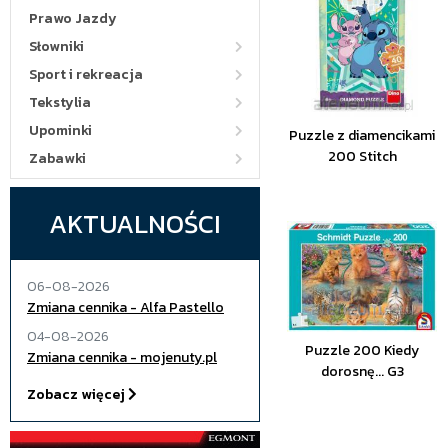
Prawo Jazdy
Słowniki
Sport i rekreacja
Tekstylia
Upominki
Puzzle z diamencikami
200 Stitch
Zabawki
AKTUALNOŚCI
06-08-2026
Zmiana cennika - Alfa Pastello
04-08-2026
Puzzle 200 Kiedy
Zmiana cennika - mojenuty.pl
dorosnę... G3
Zobacz więcej