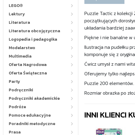
LEGO®
Puzzle Tactic z kolekcj
Lektury
początkujących dorosły
Literatura
układania bardziej zaa
Literatura obcojęzyczna
Piękne i nie banalne w
Logopedia i pedagogika
Ilustracja na pudełku p
Modelarstwo
komponuje się z orygin
Multimedia
Ćwicz umysł z nami wita
Oferta Nagrodowa
Oferta Świąteczna
Oferujemy tylko najleps
Party
Puzzle 200 elementów.
Podręczniki
Rozmiar obrazka po zło
Podręczniki akademickie
Podróże
INNI KLIENCI
Pomoce edukacyjne
Poradniki metodyczne
Prasa