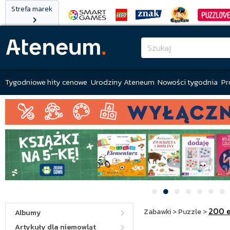
Strefa marek
Tygodniowe hity cenowe
Urodziny Ateneum
Nowości tygodnia
Pr
200 
Zabawki
>
Puzzle
>
Albumy
Artykuły dla niemowląt